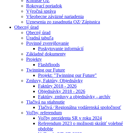
Komisie OZ
Rokovací poriadok
Výročná správa
Všeobecne záväzné nariadenia
Uznesenia zo zasadnutia OZ⁄ Zápisnica
Obecný úrad
Obecný úrad
Úradná tabuľa
Povinné zverejňovanie
Poskytovanie informácií
Základné dokumenty
Projekty
Flashfloods
Twinning our Future
Projekt: "Twinning our Future"
Zmluvy, Faktúry, Objednávky
Faktúry 2018 - 2026
Objednávky 2018 - 2026
Faktúry, zmluvy a objednávky - archív
Tlačivá na stiahnutie
Tlačivá ⁄ Regionálna vodárenská spoločnosť
Voľby, referendum
Voľby prezidenta SR v roku 2024
Referendum 2023 o možnosti skrátiť volebné
obdobie