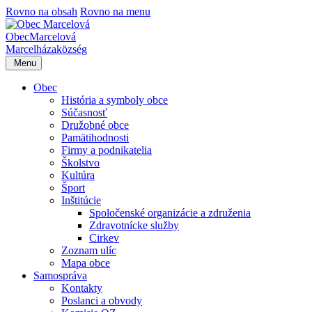
Rovno na obsah
Rovno na menu
Obec
Marcelová
Marcelháza
község
Menu
Obec
História a symboly obce
Súčasnosť
Družobné obce
Pamätihodnosti
Firmy a podnikatelia
Školstvo
Kultúra
Šport
Inštitúcie
Spoločenské organizácie a združenia
Zdravotnícke služby
Cirkev
Zoznam ulíc
Mapa obce
Samospráva
Kontakty
Poslanci a obvody