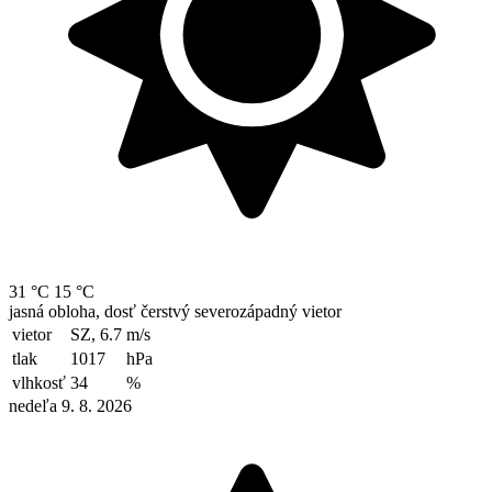
31 °C
15 °C
jasná obloha, dosť čerstvý severozápadný vietor
vietor
SZ, 6.7
m/s
tlak
1017
hPa
vlhkosť
34
%
nedeľa 9. 8. 2026