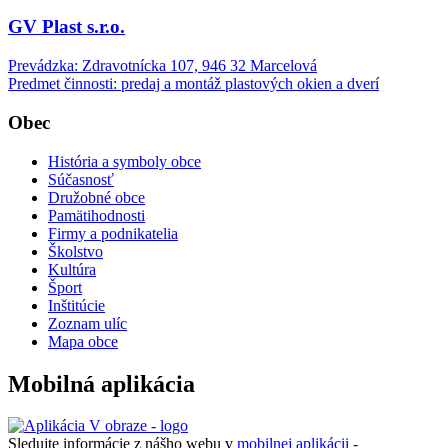
GV Plast s.r.o.
Prevádzka: Zdravotnícka 107, 946 32 Marcelová
Predmet činnosti: predaj a montáž plastových okien a dverí
Obec
História a symboly obce
Súčasnosť
Družobné obce
Pamätihodnosti
Firmy a podnikatelia
Školstvo
Kultúra
Šport
Inštitúcie
Zoznam ulíc
Mapa obce
Mobilná aplikácia
Sledujte informácie z nášho webu v
mobilnej aplikácii -