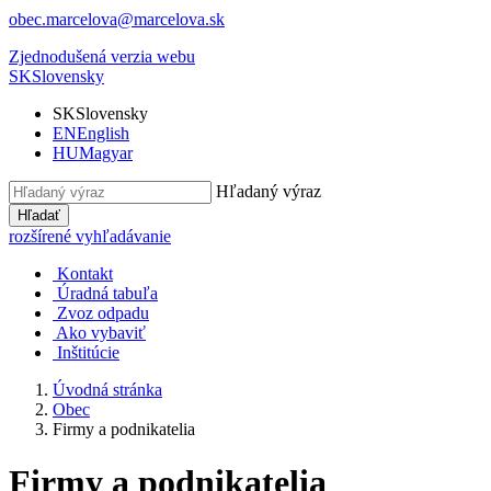
obec.marcelova@marcelova.sk
Zjednodušená verzia webu
SK
Slovensky
SK
Slovensky
EN
English
HU
Magyar
Hľadaný výraz
Hľadať
rozšírené vyhľadávanie
Kontakt
Úradná tabuľa
Zvoz odpadu
Ako vybaviť
Inštitúcie
Úvodná stránka
Obec
Firmy a podnikatelia
Firmy a podnikatelia