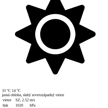
33 °C
14 °C
jasná obloha, slabý severozápadný vietor
vietor
SZ, 2.52
m/s
tlak
1020
hPa