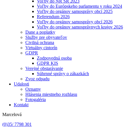
Voľby do NR SR 2023
Voľby do Európskeho parlamentu v roku 2024
Voľby do orgánov samosprávy obcí 2025
Referendum 2026
Voľby do orgánov samosprávy obcí 2026
Voľby do orgánov samosprávnych krajov 2026
Dane a poplatky
Služby pre obyvateľov
Civilná ochrana
Virtuálny cintorín
GDPR
Zodpovedná osoba
GDPR KIS
Verejné obstarávanie
Súhrnné správy o zákazkách
Zvoz odpadu
Udalosti
Oznamy
Hlásenia miestneho rozhlasu
Fotogaléria
Kontakt
Marcelová
(0)35/ 7798 301