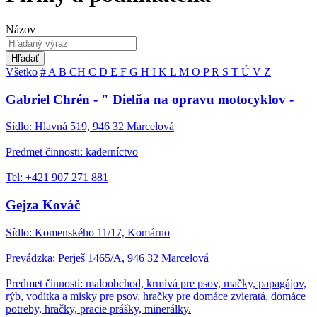
Názov
Hľadať
Všetko
#
A
B
CH
C
D
E
F
G
H
I
K
L
M
O
P
R
S
T
Ú
V
Z
Gabriel Chrén - " Dielňa na opravu motocyklov -
Sídlo: Hlavná 519, 946 32 Marcelová
Predmet činnosti: kaderníctvo
Tel: +421 907 271 881
Gejza Kováč
Sídlo: Komenského 11/17, Komárno
Prevádzka: Perješ 1465/A, 946 32 Marcelová
Predmet činnosti: maloobchod, krmivá pre psov, mačky, papagájov,
rýb, vodítka a misky pre psov, hračky pre domáce zvieratá, domáce
potreby, hračky, pracie prášky, minerálky.