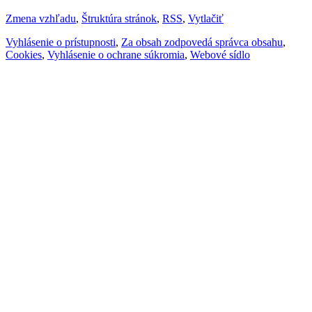
Zmena vzhľadu
,
Štruktúra stránok
,
RSS
,
Vytlačiť
Vyhlásenie o prístupnosti
,
Za obsah zodpovedá správca obsahu
,
Cookies
,
Vyhlásenie o ochrane súkromia
,
Webové sídlo