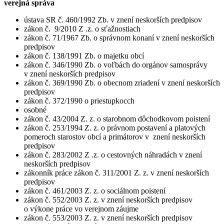
verejná správa
ústava SR č. 460/1992 Zb. v znení neskorších predpisov
zákon č. 9/2010 Z .z. o sťažnostiach
zákon č. 71/1967 Zb. o správnom konaní v znení neskorších
predpisov
zákon č. 138/1991 Zb. o majetku obcí
zákon č. 346/1990 Zb. o voľbách do orgánov samosprávy
v znení neskorších predpisov
zákon č. 369/1990 Zb. o obecnom zriadení v znení neskorších
predpisov
zákon č. 372/1990 o priestupkocch
osobné
zákon č. 43/2004 Z. z. o starobnom dôchodkovom poistení
zákon č. 253/1994 Z. z. o právnom postavení a platových
pomeroch starostov obcí a primátorov v znení neskorších
predpisov
zákon č. 283/2002 Z .z. o cestovných náhradách v znení
neskorších predpisov
zákonník práce zákon č. 311/2001 Z. z. v znení neskorších
predpisov
zákon č. 461/2003 Z. z. o sociálnom poistení
zákon č. 552/2003 Z. z. v znení neskorších predpisov
o výkone práce vo verejnom záujme
zákon č. 553/2003 Z. z. v znení neskorších predpisov