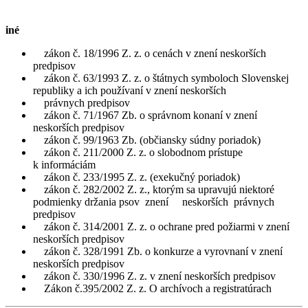
iné
zákon č. 18/1996 Z. z. o cenách v znení neskorších
predpisov
zákon č. 63/1993 Z. z. o štátnych symboloch Slovenskej
republiky a ich používaní v znení neskorších
právnych predpisov
zákon č. 71/1967 Zb. o správnom konaní v znení
neskorších predpisov
zákon č. 99/1963 Zb. (občiansky súdny poriadok)
zákon č. 211/2000 Z. z. o slobodnom prístupe
k informáciám
zákon č. 233/1995 Z. z. (exekučný poriadok)
zákon č. 282/2002 Z. z., ktorým sa upravujú niektoré
podmienky držania psov znení neskorších právnych
predpisov
zákon č. 314/2001 Z. z. o ochrane pred požiarmi v znení
neskorších predpisov
zákon č. 328/1991 Zb. o konkurze a vyrovnaní v znení
neskorších predpisov
zákon č. 330/1996 Z. z. v znení neskorších predpisov
Zákon č.395/2002 Z. z. O archívoch a registratúrach