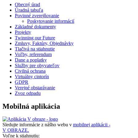
Obecný úrad
Úradná tabuľa
Povinné zverejňovanie
Poskytovanie informácií
Základné dokumenty
Projekty
Twinning our Future
Zmluvy, Faktúry, Objednávky
Tlačivá na stiahnutie
Voľby, referendum
Dane a poplatky
Služby pre obyvateľov
Civilná ochrana
Virtuálny cintorín
GDPR
Verejné obstarávanie
Zvoz odpadu
Mobilná aplikácia
Sledujte informácie z nášho webu v
mobilnej aplikácii -
V OBRAZE.
Voľne k stiahnutiu: