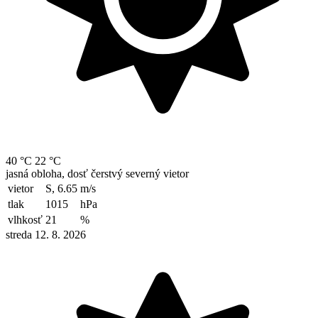
40 °C
22 °C
jasná obloha, dosť čerstvý severný vietor
vietor
S, 6.65
m/s
tlak
1015
hPa
vlhkosť
21
%
streda 12. 8. 2026