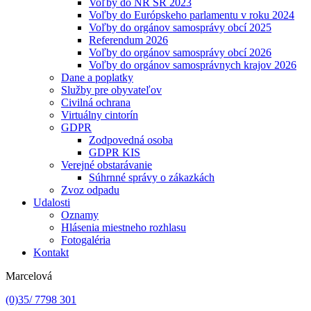
Voľby do NR SR 2023
Voľby do Európskeho parlamentu v roku 2024
Voľby do orgánov samosprávy obcí 2025
Referendum 2026
Voľby do orgánov samosprávy obcí 2026
Voľby do orgánov samosprávnych krajov 2026
Dane a poplatky
Služby pre obyvateľov
Civilná ochrana
Virtuálny cintorín
GDPR
Zodpovedná osoba
GDPR KIS
Verejné obstarávanie
Súhrnné správy o zákazkách
Zvoz odpadu
Udalosti
Oznamy
Hlásenia miestneho rozhlasu
Fotogaléria
Kontakt
Marcelová
(0)35/ 7798 301