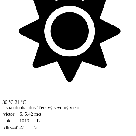
36 °C
21 °C
jasná obloha, dosť čerstvý severný vietor
vietor
S, 5.42
m/s
tlak
1019
hPa
vlhkosť
27
%