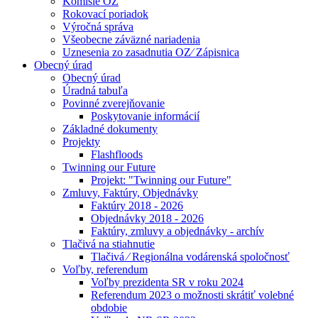
Komisie OZ
Rokovací poriadok
Výročná správa
Všeobecne záväzné nariadenia
Uznesenia zo zasadnutia OZ⁄ Zápisnica
Obecný úrad
Obecný úrad
Úradná tabuľa
Povinné zverejňovanie
Poskytovanie informácií
Základné dokumenty
Projekty
Flashfloods
Twinning our Future
Projekt: "Twinning our Future"
Zmluvy, Faktúry, Objednávky
Faktúry 2018 - 2026
Objednávky 2018 - 2026
Faktúry, zmluvy a objednávky - archív
Tlačivá na stiahnutie
Tlačivá ⁄ Regionálna vodárenská spoločnosť
Voľby, referendum
Voľby prezidenta SR v roku 2024
Referendum 2023 o možnosti skrátiť volebné
obdobie