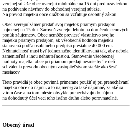
verejnej súťaže obec uverejní minimálne na 15 dní pred uzávierkou
na podávanie návrhov do obchodnej verejnej súťaže.
Na prevod majetku obce dražbou sa vzťahuje osobitný zákon.
Obec zverejní zámer predať svoj majetok priamym predajom
najmenej na 15 dní. Zároveň zverejní lehotu na doručenie cenových
ponúk záujemcov. Obec nemôže previesť vlastníctvo svojho
majetku priamym predajom, ak všeobecná hodnota majetku
stanovená podľa osobitného predpisu presiahne 40 000 eur.
Nehnuteľnosť musí byť jednoznačne identifikovaná tak, aby nebola
zameniteľná s inou nehnuteľnosťou. Stanovenie všeobecnej
hodnoty majetku obce pri priamom predaji nesmie byť v deň
schválenia prevodu obecným zastupiteľstvom staršie ako šesť
mesiacov.
Tieto pravidlá je obec povinná primerane použiť aj pri prenechávaní
majetku obce do nájmu, a to najmenej za také nájomné, za aké sa
v tom čase a na tom mieste obvykle prenechávajú do nájmu
na dohodnutý účel veci toho istého druhu alebo porovnateľné.
Obecný úrad