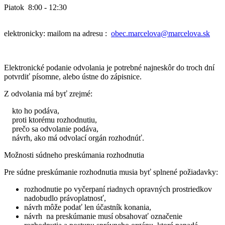
Piatok 8:00 - 12:30
elektronicky: mailom na adresu :
obec.marcelova@marcelova.sk
Elektronické podanie odvolania je potrebné najneskôr do troch dní
potvrdiť písomne, alebo ústne do zápisnice.
Z odvolania má byť zrejmé:
kto ho podáva,
proti ktorému rozhodnutiu,
prečo sa odvolanie podáva,
návrh, ako má odvolací orgán rozhodnúť.
Možnosti súdneho preskúmania rozhodnutia
Pre súdne preskúmanie rozhodnutia musia byť splnené požiadavky:
rozhodnutie po vyčerpaní riadnych opravných prostriedkov
nadobudlo právoplatnosť,
návrh môže podať len účastník konania,
návrh na preskúmanie musí obsahovať označenie