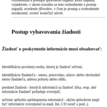
rozhodnutia a postupu správneho orgánu, ktoré napadá,
vyjadrenie, v akom rozsahu sa toto rozhodnutie a postup
napadá, uvedenie dôvodov, v čom je postup a rozhodnutie
nezákonné, uviesť konečný návrh.
Postup vybavovania žiadosti
Žiadosť o poskytnutie informácie musí obsahovať:
identifikáciu povinnej osoby, ktorej je žiadosť určená,
identifikáciu žiadateľa - meno, priezvisko, názov alebo obchodné
meno žiadateľa, adresu pobytu alebo sídlo,
predmet žiadosti - ktorých informácií sa žiadosť týka, resp. aké
informácie žiadateľ požaduje zverejniť,
určenie spôsobu sprístupnenia informácií - akým spôsobom majú
byť informácie zverejnené (e-mail, list, CD nosič a pod..).