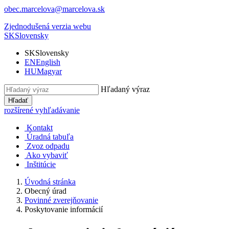
obec.marcelova@marcelova.sk
Zjednodušená verzia webu
SK
Slovensky
SK
Slovensky
EN
English
HU
Magyar
Hľadaný výraz
Hľadať
rozšírené vyhľadávanie
Kontakt
Úradná tabuľa
Zvoz odpadu
Ako vybaviť
Inštitúcie
Úvodná stránka
Obecný úrad
Povinné zverejňovanie
Poskytovanie informácií