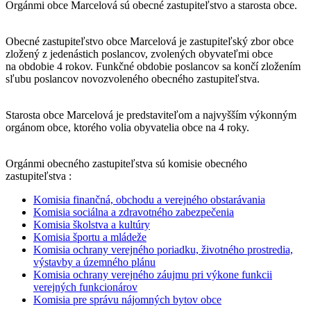
Orgánmi obce Marcelová sú obecné zastupiteľstvo a starosta obce.
Obecné zastupiteľstvo obce Marcelová je zastupiteľský zbor obce
zložený z jedenástich poslancov, zvolených obyvateľmi obce
na obdobie 4 rokov. Funkčné obdobie poslancov sa končí zložením
sľubu poslancov novozvoleného obecného zastupiteľstva.
Starosta obce Marcelová je predstaviteľom a najvyšším výkonným
orgánom obce, ktorého volia obyvatelia obce na 4 roky.
Orgánmi obecného zastupiteľstva sú komisie obecného
zastupiteľstva :
Komisia finančná, obchodu a verejného obstarávania
Komisia sociálna a zdravotného zabezpečenia
Komisia školstva a kultúry
Komisia športu a mládeže
Komisia ochrany verejného poriadku, životného prostredia,
výstavby a územného plánu
Komisia ochrany verejného záujmu pri výkone funkcii
verejných funkcionárov
Komisia pre správu nájomných bytov obce