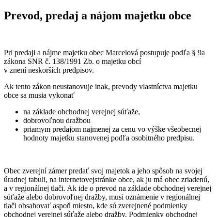
Prevod, predaj a nájom majetku obce
Pri predaji a nájme majetku obec Marcelová postupuje podľa § 9a
zákona SNR č. 138/1991 Zb. o majetku obcí
v znení neskorších predpisov.
Ak tento zákon neustanovuje inak, prevody vlastníctva majetku
obce sa musia vykonať
na základe obchodnej verejnej súťaže,
dobrovoľnou dražbou
priamym predajom najmenej za cenu vo výške všeobecnej
hodnoty majetku stanovenej podľa osobitného predpisu.
Obec zverejní zámer predať svoj majetok a jeho spôsob na svojej
úradnej tabuli, na internetovejstránke obce, ak ju má obec zriadenú,
a v regionálnej tlači. Ak ide o prevod na základe obchodnej verejnej
súťaže alebo dobrovoľnej dražby, musí oznámenie v regionálnej
tlači obsahovať aspoň miesto, kde sú zverejnené podmienky
obchodnej verejnej súťaže alebo dražby. Podmienky obchodnej