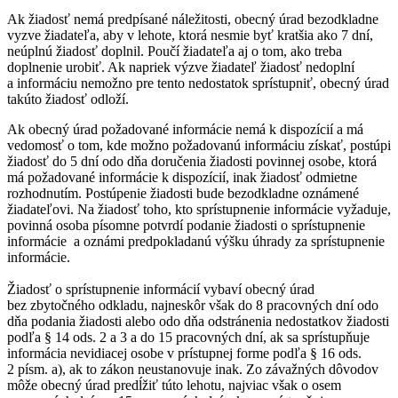
Ak žiadosť nemá predpísané náležitosti, obecný úrad bezodkladne
vyzve žiadateľa, aby v lehote, ktorá nesmie byť kratšia ako 7 dní,
neúplnú žiadosť doplnil. Poučí žiadateľa aj o tom, ako treba
doplnenie urobiť. Ak napriek výzve žiadateľ žiadosť nedoplní
a informáciu nemožno pre tento nedostatok sprístupniť, obecný úrad
takúto žiadosť odloží.
Ak obecný úrad požadované informácie nemá k dispozícií a má
vedomosť o tom, kde možno požadovanú informáciu získať, postúpi
žiadosť do 5 dní odo dňa doručenia žiadosti povinnej osobe, ktorá
má požadované informácie k dispozícií, inak žiadosť odmietne
rozhodnutím. Postúpenie žiadosti bude bezodkladne oznámené
žiadateľovi. Na žiadosť toho, kto sprístupnenie informácie vyžaduje,
povinná osoba písomne potvrdí podanie žiadosti o sprístupnenie
informácie a oznámi predpokladanú výšku úhrady za sprístupnenie
informácie.
Žiadosť o sprístupnenie informácií vybaví obecný úrad
bez zbytočného odkladu, najneskôr však do 8 pracovných dní odo
dňa podania žiadosti alebo odo dňa odstránenia nedostatkov žiadosti
podľa § 14 ods. 2 a 3 a do 15 pracovných dní, ak sa sprístupňuje
informácia nevidiacej osobe v prístupnej forme podľa § 16 ods.
2 písm. a), ak to zákon neustanovuje inak. Zo závažných dôvodov
môže obecný úrad predĺžiť túto lehotu, najviac však o osem