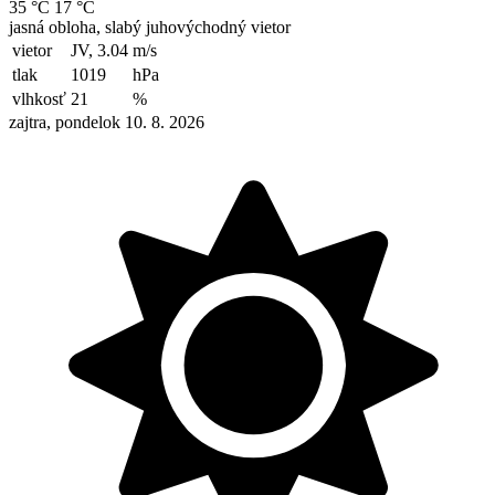
35 °C
17 °C
jasná obloha, slabý juhovýchodný vietor
vietor
JV, 3.04
m/s
tlak
1019
hPa
vlhkosť
21
%
zajtra, pondelok 10. 8. 2026