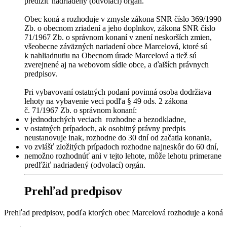
predĺžiť nadriadený (odvolací) orgán.
Obec koná a rozhoduje v zmysle zákona SNR číslo 369/1990
Zb. o obecnom zriadení a jeho doplnkov, zákona SNR číslo
71/1967 Zb. o správnom konaní v znení neskorších zmien,
všeobecne záväzných nariadení obce Marcelová, ktoré sú
k nahliadnutiu na Obecnom úrade Marcelová a tiež sú
zverejnené aj na webovom sídle obce, a ďalších právnych
predpisov.
Pri vybavovaní ostatných podaní povinná osoba dodržiava
lehoty na vybavenie veci podľa § 49 ods. 2 zákona
č. 71/1967 Zb. o správnom konaní:
v jednoduchých veciach rozhodne a bezodkladne,
v ostatných prípadoch, ak osobitný právny predpis
neustanovuje inak, rozhodne do 30 dní od začatia konania,
vo zvlášť zložitých prípadoch rozhodne najneskôr do 60 dní,
nemožno rozhodnúť ani v tejto lehote, môže lehotu primerane
predľžiť nadriadený (odvolací) orgán.
Prehľad predpisov
Prehľad predpisov, podľa ktorých obec Marcelová rozhoduje a koná