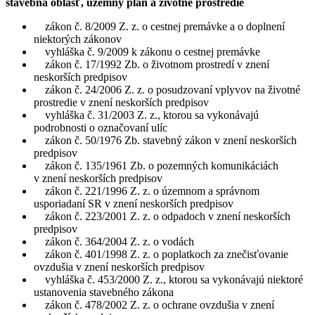
stavebná oblasť, územný plán a životné prostredie
zákon č. 8/2009 Z. z. o cestnej premávke a o doplnení
niektorých zákonov
vyhláška č. 9/2009 k zákonu o cestnej premávke
zákon č. 17/1992 Zb. o životnom prostredí v znení
neskorších predpisov
zákon č. 24/2006 Z. z. o posudzovaní vplyvov na životné
prostredie v znení neskorších predpisov
vyhláška č. 31/2003 Z. z., ktorou sa vykonávajú
podrobnosti o označovaní ulíc
zákon č. 50/1976 Zb. stavebný zákon v znení neskorších
predpisov
zákon č. 135/1961 Zb. o pozemných komunikáciách
v znení neskorších predpisov
zákon č. 221/1996 Z. z. o územnom a správnom
usporiadaní SR v znení neskorších predpisov
zákon č. 223/2001 Z. z. o odpadoch v znení neskorších
predpisov
zákon č. 364/2004 Z. z. o vodách
zákon č. 401/1998 Z. z. o poplatkoch za znečisťovanie
ovzdušia v znení neskorších predpisov
vyhláška č. 453/2000 Z. z., ktorou sa vykonávajú niektoré
ustanovenia stavebného zákona
zákon č. 478/2002 Z. z. o ochrane ovzdušia v znení