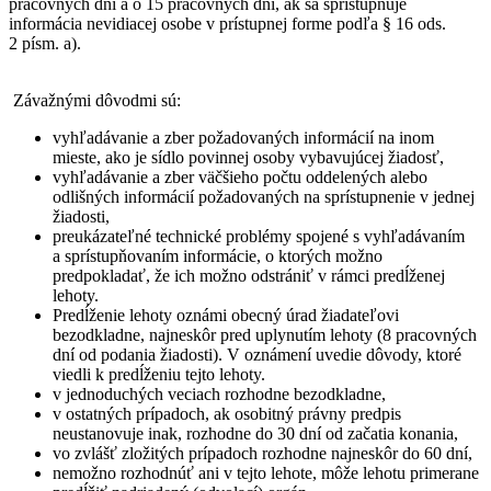
pracovných dní a o 15 pracovných dní, ak sa sprístupňuje
informácia nevidiacej osobe v prístupnej forme podľa § 16 ods.
2 písm. a).
Závažnými dôvodmi sú:
vyhľadávanie a zber požadovaných informácií na inom
mieste, ako je sídlo povinnej osoby vybavujúcej žiadosť,
vyhľadávanie a zber väčšieho počtu oddelených alebo
odlišných informácií požadovaných na sprístupnenie v jednej
žiadosti,
preukázateľné technické problémy spojené s vyhľadávaním
a sprístupňovaním informácie, o ktorých možno
predpokladať, že ich možno odstrániť v rámci predĺženej
lehoty.
Predĺženie lehoty oznámi obecný úrad žiadateľovi
bezodkladne, najneskôr pred uplynutím lehoty (8 pracovných
dní od podania žiadosti). V oznámení uvedie dôvody, ktoré
viedli k predĺženiu tejto lehoty.
v jednoduchých veciach rozhodne bezodkladne,
v ostatných prípadoch, ak osobitný právny predpis
neustanovuje inak, rozhodne do 30 dní od začatia konania,
vo zvlášť zložitých prípadoch rozhodne najneskôr do 60 dní,
nemožno rozhodnúť ani v tejto lehote, môže lehotu primerane