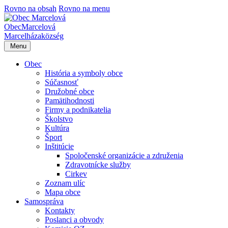
Rovno na obsah
Rovno na menu
Obec
Marcelová
Marcelháza
község
Menu
Obec
História a symboly obce
Súčasnosť
Družobné obce
Pamätihodnosti
Firmy a podnikatelia
Školstvo
Kultúra
Šport
Inštitúcie
Spoločenské organizácie a združenia
Zdravotnícke služby
Cirkev
Zoznam ulíc
Mapa obce
Samospráva
Kontakty
Poslanci a obvody