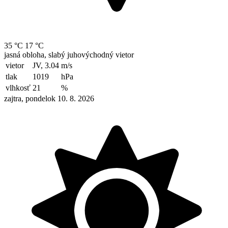
35 °C
17 °C
jasná obloha, slabý juhovýchodný vietor
vietor
JV, 3.04
m/s
tlak
1019
hPa
vlhkosť
21
%
zajtra, pondelok 10. 8. 2026