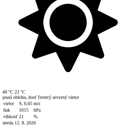
40 °C
22 °C
jasná obloha, dosť čerstvý severný vietor
vietor
S, 6.65
m/s
tlak
1015
hPa
vlhkosť
21
%
streda 12. 8. 2026