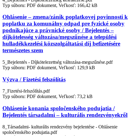
Typ súboru: PDF dokument, Veľkosť: 166,42 kB
Ohlásenie – zmena/zánik poplatkovej povinnosti k
poplatku za komunálny odpad pre fyzické osoby
podnikajúce a právnické osoby / Bejelentés –
díjkötelesség változása/megszűnése a települési
hulladékkezelési közszolgáltatási díj befizetésére
természetes szem
5_Bejelentés - Díjkötelezettség változása-megszűnése.pdf
Typ súboru: PDF dokument, Veľkosť: 129,9 kB
Výzva / Fizetési felszólítás
7_Fizetési-felszólítás.pdf
Typ súboru: PDF dokument, Veľkosť: 73,2 kB
Ohlásenie konania spoločenského podujatia /
Bejelentés társadalmi – kulturális rendezvényekről
8_Társadalmi- kulturális rendezvény bejelentése - Ohlásenie
spoločenského podujatia.pdf