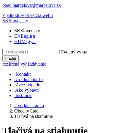
obec.marcelova@marcelova.sk
Zjednodušená verzia webu
SK
Slovensky
SK
Slovensky
EN
English
HU
Magyar
Hľadaný výraz
Hľadať
rozšírené vyhľadávanie
Kontakt
Úradná tabuľa
Zvoz odpadu
Ako vybaviť
Inštitúcie
Úvodná stránka
Obecný úrad
Tlačivá na stiahnutie
Tlačivá na stiahnutie