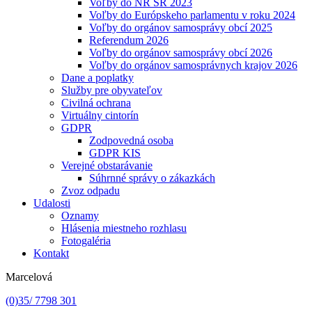
Voľby do NR SR 2023
Voľby do Európskeho parlamentu v roku 2024
Voľby do orgánov samosprávy obcí 2025
Referendum 2026
Voľby do orgánov samosprávy obcí 2026
Voľby do orgánov samosprávnych krajov 2026
Dane a poplatky
Služby pre obyvateľov
Civilná ochrana
Virtuálny cintorín
GDPR
Zodpovedná osoba
GDPR KIS
Verejné obstarávanie
Súhrnné správy o zákazkách
Zvoz odpadu
Udalosti
Oznamy
Hlásenia miestneho rozhlasu
Fotogaléria
Kontakt
Marcelová
(0)35/ 7798 301