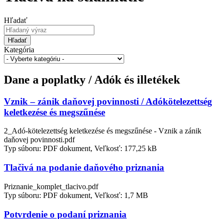
Hľadať
Hľadať
Kategória
Dane a poplatky / Adók és illetékek
Vznik – zánik daňovej povinnosti / Adókötelezettség
keletkezése és megszűnése
2_Adó-kötelezettség keletkezése és megszűnése - Vznik a zánik
daňovej povinnosti.pdf
Typ súboru: PDF dokument, Veľkosť: 177,25 kB
Tlačivá na podanie daňového priznania
Priznanie_komplet_tlacivo.pdf
Typ súboru: PDF dokument, Veľkosť: 1,7 MB
Potvrdenie o podaní priznania