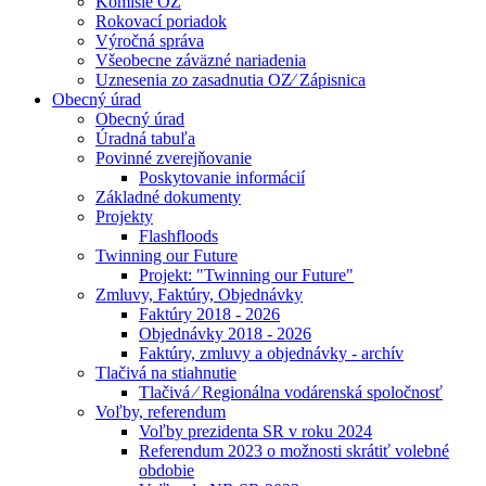
Komisie OZ
Rokovací poriadok
Výročná správa
Všeobecne záväzné nariadenia
Uznesenia zo zasadnutia OZ⁄ Zápisnica
Obecný úrad
Obecný úrad
Úradná tabuľa
Povinné zverejňovanie
Poskytovanie informácií
Základné dokumenty
Projekty
Flashfloods
Twinning our Future
Projekt: "Twinning our Future"
Zmluvy, Faktúry, Objednávky
Faktúry 2018 - 2026
Objednávky 2018 - 2026
Faktúry, zmluvy a objednávky - archív
Tlačivá na stiahnutie
Tlačivá ⁄ Regionálna vodárenská spoločnosť
Voľby, referendum
Voľby prezidenta SR v roku 2024
Referendum 2023 o možnosti skrátiť volebné
obdobie