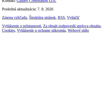
Kontakt:
Galileo Corporation s.r.o.
Posledná aktualizácia: 7. 8. 2026
Zmena vzhľadu
,
Štruktúra stránok
,
RSS
,
Vytlačiť
Vyhlásenie o prístupnosti
,
Za obsah zodpovedá správca obsahu
,
Cookies
,
Vyhlásenie o ochrane súkromia
,
Webové sídlo