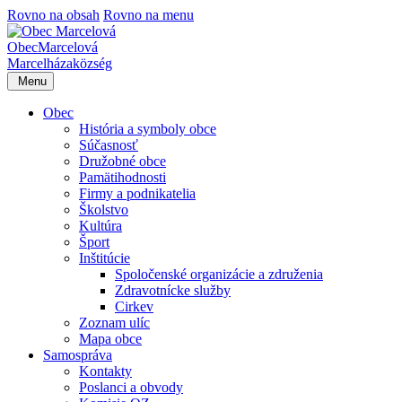
Rovno na obsah
Rovno na menu
Obec
Marcelová
Marcelháza
község
Menu
Obec
História a symboly obce
Súčasnosť
Družobné obce
Pamätihodnosti
Firmy a podnikatelia
Školstvo
Kultúra
Šport
Inštitúcie
Spoločenské organizácie a združenia
Zdravotnícke služby
Cirkev
Zoznam ulíc
Mapa obce
Samospráva
Kontakty
Poslanci a obvody