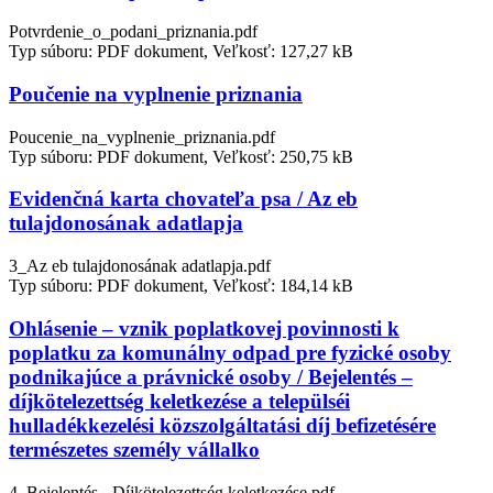
Potvrdenie_o_podani_priznania.pdf
Typ súboru: PDF dokument, Veľkosť: 127,27 kB
Poučenie na vyplnenie priznania
Poucenie_na_vyplnenie_priznania.pdf
Typ súboru: PDF dokument, Veľkosť: 250,75 kB
Evidenčná karta chovateľa psa / Az eb
tulajdonosának adatlapja
3_Az eb tulajdonosának adatlapja.pdf
Typ súboru: PDF dokument, Veľkosť: 184,14 kB
Ohlásenie – vznik poplatkovej povinnosti k
poplatku za komunálny odpad pre fyzické osoby
podnikajúce a právnické osoby / Bejelentés –
díjkötelezettség keletkezése a települséi
hulladékkezelési közszolgáltatási díj befizetésére
természetes személy vállalko
4_Bejelentés - Díjkötelezettség keletkezése.pdf