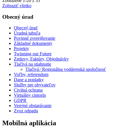
Zobrazené
1
-
20
z 35
Zobraziť všetko
Obecný úrad
Obecný úrad
Úradná tabuľa
Povinné zverejňovanie
Základné dokumenty
Projekty
Twinning our Future
Zmluvy, Faktúry, Objednávky
Tlačivá na stiahnutie
Tlačivá ⁄ Regionálna vodárenská spoločnosť
Voľby, referendum
Dane a poplatky
Služby pre obyvateľov
Civilná ochrana
Virtuálny cintorín
GDPR
Verejné obstarávanie
Zvoz odpadu
Mobilná aplikácia