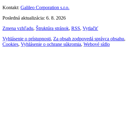
Kontakt:
Galileo Corporation s.r.o.
Posledná aktualizácia: 6. 8. 2026
Zmena vzhľadu
,
Štruktúra stránok
,
RSS
,
Vytlačiť
Vyhlásenie o prístupnosti
,
Za obsah zodpovedá správca obsahu
,
Cookies
,
Vyhlásenie o ochrane súkromia
,
Webové sídlo