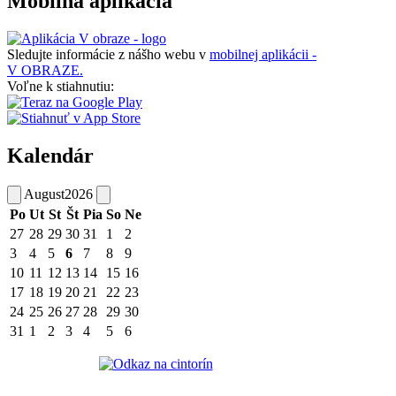
Mobilná aplikácia
Sledujte informácie z nášho webu v
mobilnej aplikácii -
V OBRAZE.
Voľne k stiahnutiu:
Kalendár
August
2026
Po
Ut
St
Št
Pia
So
Ne
27
28
29
30
31
1
2
3
4
5
6
7
8
9
10
11
12
13
14
15
16
17
18
19
20
21
22
23
24
25
26
27
28
29
30
31
1
2
3
4
5
6