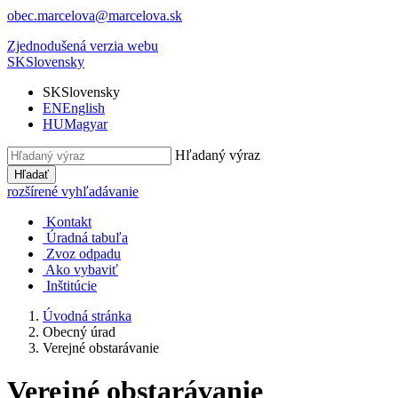
obec.marcelova@marcelova.sk
Zjednodušená verzia webu
SK
Slovensky
SK
Slovensky
EN
English
HU
Magyar
Hľadaný výraz
Hľadať
rozšírené vyhľadávanie
Kontakt
Úradná tabuľa
Zvoz odpadu
Ako vybaviť
Inštitúcie
Úvodná stránka
Obecný úrad
Verejné obstarávanie
Verejné obstarávanie