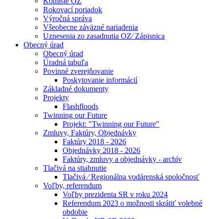
Komisie OZ
Rokovací poriadok
Výročná správa
Všeobecne záväzné nariadenia
Uznesenia zo zasadnutia OZ⁄ Zápisnica
Obecný úrad
Obecný úrad
Úradná tabuľa
Povinné zverejňovanie
Poskytovanie informácií
Základné dokumenty
Projekty
Flashfloods
Twinning our Future
Projekt: "Twinning our Future"
Zmluvy, Faktúry, Objednávky
Faktúry 2018 - 2026
Objednávky 2018 - 2026
Faktúry, zmluvy a objednávky - archív
Tlačivá na stiahnutie
Tlačivá ⁄ Regionálna vodárenská spoločnosť
Voľby, referendum
Voľby prezidenta SR v roku 2024
Referendum 2023 o možnosti skrátiť volebné
obdobie