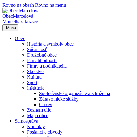
Rovno na obsah
Rovno na menu
Obec
Marcelová
Marcelháza
község
Menu
Obec
História a symboly obce
Súčasnosť
Družobné obce
Pamätihodnosti
Firmy a podnikatelia
Školstvo
Kultúra
Šport
Inštitúcie
Spoločenské organizácie a združenia
Zdravotnícke služby
Cirkev
Zoznam ulíc
Mapa obce
Samospráva
Kontakty
Poslanci a obvody