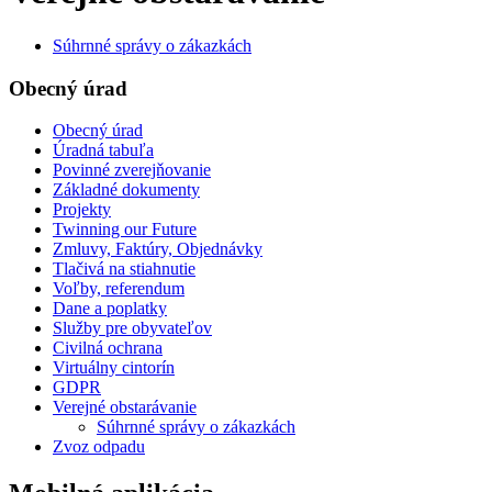
Súhrnné správy o zákazkách
Obecný úrad
Obecný úrad
Úradná tabuľa
Povinné zverejňovanie
Základné dokumenty
Projekty
Twinning our Future
Zmluvy, Faktúry, Objednávky
Tlačivá na stiahnutie
Voľby, referendum
Dane a poplatky
Služby pre obyvateľov
Civilná ochrana
Virtuálny cintorín
GDPR
Verejné obstarávanie
Súhrnné správy o zákazkách
Zvoz odpadu