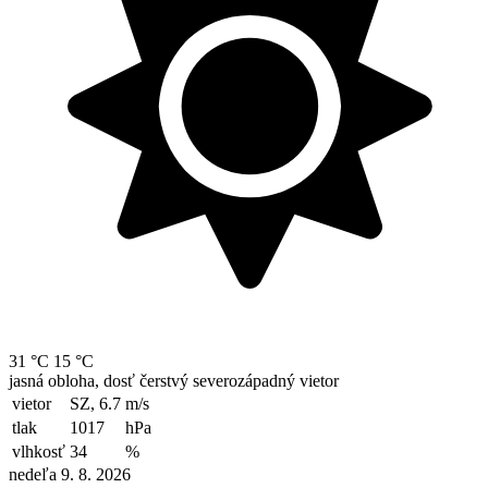
31 °C
15 °C
jasná obloha, dosť čerstvý severozápadný vietor
vietor
SZ, 6.7
m/s
tlak
1017
hPa
vlhkosť
34
%
nedeľa 9. 8. 2026