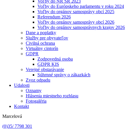
Voľby do NR SR 2023
Voľby do Európskeho parlamentu v roku 2024
Voľby do orgánov samosprávy obcí 2025
Referendum 2026
Voľby do orgánov samosprávy obcí 2026
Voľby do orgánov samosprávnych krajov 2026
Dane a poplatky
Služby pre obyvateľov
Civilná ochrana
Virtuálny cintorín
GDPR
Zodpovedná osoba
GDPR KIS
Verejné obstarávanie
Súhrnné správy o zákazkách
Zvoz odpadu
Udalosti
Oznamy
Hlásenia miestneho rozhlasu
Fotogaléria
Kontakt
Marcelová
(0)35/ 7798 301