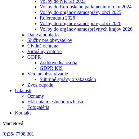
Voľby do NR SR 2023
Voľby do Európskeho parlamentu v roku 2024
Voľby do orgánov samosprávy obcí 2025
Referendum 2026
Voľby do orgánov samosprávy obcí 2026
Voľby do orgánov samosprávnych krajov 2026
Dane a poplatky
Služby pre obyvateľov
Civilná ochrana
Virtuálny cintorín
GDPR
Zodpovedná osoba
GDPR KIS
Verejné obstarávanie
Súhrnné správy o zákazkách
Zvoz odpadu
Udalosti
Oznamy
Hlásenia miestneho rozhlasu
Fotogaléria
Kontakt
Marcelová
(0)35/ 7798 301