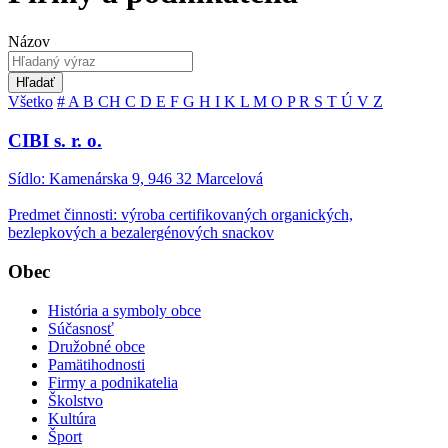
Názov
Hľadať
Všetko
#
A
B
CH
C
D
E
F
G
H
I
K
L
M
O
P
R
S
T
Ú
V
Z
CIBI s. r. o.
Sídlo: Kamenárska 9, 946 32 Marcelová
Predmet činnosti: výroba certifikovaných organických,
bezlepkových a bezalergénových snackov
Obec
História a symboly obce
Súčasnosť
Družobné obce
Pamätihodnosti
Firmy a podnikatelia
Školstvo
Kultúra
Šport