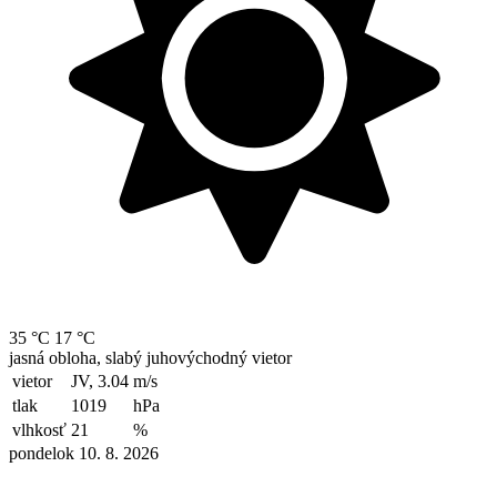
35 °C
17 °C
jasná obloha, slabý juhovýchodný vietor
vietor
JV, 3.04
m/s
tlak
1019
hPa
vlhkosť
21
%
pondelok 10. 8. 2026