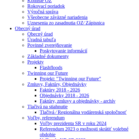
Komisie OZ
Rokovací poriadok
Výročná správa
Všeobecne záväzné nariadenia
Uznesenia zo zasadnutia OZ⁄ Zápisnica
Obecný úrad
Obecný úrad
Úradná tabuľa
Povinné zverejňovanie
Poskytovanie informácií
Základné dokumenty
Projekty
Flashfloods
Twinning our Future
Projekt: "Twinning our Future"
Zmluvy, Faktúry, Objednávky
Faktúry 2018 - 2026
Objednávky 2018 - 2026
Faktúry, zmluvy a objednávky - archív
Tlačivá na stiahnutie
Tlačivá ⁄ Regionálna vodárenská spoločnosť
Voľby, referendum
Voľby prezidenta SR v roku 2024
Referendum 2023 o možnosti skrátiť volebné
obdobie