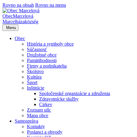
Rovno na obsah
Rovno na menu
Obec
Marcelová
Marcelháza
község
Menu
Obec
História a symboly obce
Súčasnosť
Družobné obce
Pamätihodnosti
Firmy a podnikatelia
Školstvo
Kultúra
Šport
Inštitúcie
Spoločenské organizácie a združenia
Zdravotnícke služby
Cirkev
Zoznam ulíc
Mapa obce
Samospráva
Kontakty
Poslanci a obvody