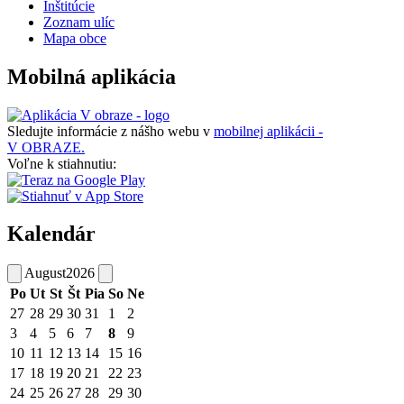
Inštitúcie
Zoznam ulíc
Mapa obce
Mobilná aplikácia
Sledujte informácie z nášho webu v
mobilnej aplikácii -
V OBRAZE.
Voľne k stiahnutiu:
Kalendár
August
2026
Po
Ut
St
Št
Pia
So
Ne
27
28
29
30
31
1
2
3
4
5
6
7
8
9
10
11
12
13
14
15
16
17
18
19
20
21
22
23
24
25
26
27
28
29
30