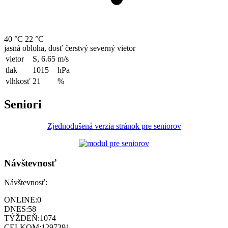
40 °C
22 °C
jasná obloha, dosť čerstvý severný vietor
vietor
S, 6.65
m/s
tlak
1015
hPa
vlhkosť
21
%
Seniori
Zjednodušená verzia stránok pre seniorov
Návštevnosť
Návštevnosť:
ONLINE:
0
DNES:
58
TÝŽDEŇ:
1074
CELKOM:
1297391