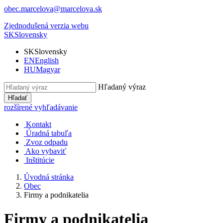
obec.marcelova@marcelova.sk
Zjednodušená verzia webu
SK
Slovensky
SK
Slovensky
EN
English
HU
Magyar
Hľadaný výraz
Hľadať
rozšírené vyhľadávanie
Kontakt
Úradná tabuľa
Zvoz odpadu
Ako vybaviť
Inštitúcie
Úvodná stránka
Obec
Firmy a podnikatelia
Firmy a podnikatelia