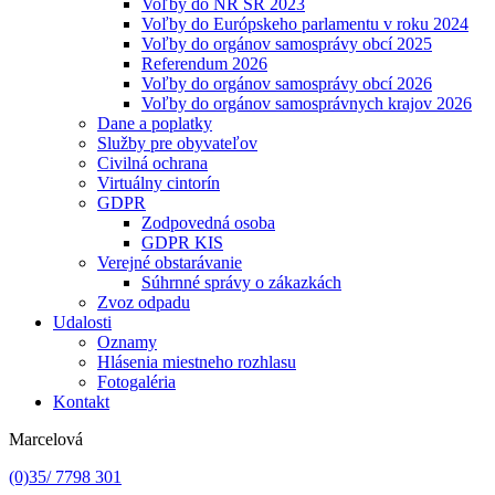
Voľby do NR SR 2023
Voľby do Európskeho parlamentu v roku 2024
Voľby do orgánov samosprávy obcí 2025
Referendum 2026
Voľby do orgánov samosprávy obcí 2026
Voľby do orgánov samosprávnych krajov 2026
Dane a poplatky
Služby pre obyvateľov
Civilná ochrana
Virtuálny cintorín
GDPR
Zodpovedná osoba
GDPR KIS
Verejné obstarávanie
Súhrnné správy o zákazkách
Zvoz odpadu
Udalosti
Oznamy
Hlásenia miestneho rozhlasu
Fotogaléria
Kontakt
Marcelová
(0)35/ 7798 301