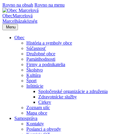
Rovno na obsah
Rovno na menu
Obec
Marcelová
Marcelháza
község
Menu
Obec
História a symboly obce
Súčasnosť
Družobné obce
Pamätihodnosti
Firmy a podnikatelia
Školstvo
Kultúra
Šport
Inštitúcie
Spoločenské organizácie a združenia
Zdravotnícke služby
Cirkev
Zoznam ulíc
Mapa obce
Samospráva
Kontakty
Poslanci a obvody