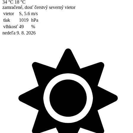
34 °C
18 °C
zamračené, dosť čerstvý severný vietor
vietor
S, 5.6
m/s
tlak
1019
hPa
vlhkosť
49
%
nedeľa 9. 8. 2026