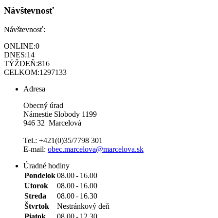
Návštevnosť
Návštevnosť:
ONLINE:
0
DNES:
14
TÝŽDEŇ:
816
CELKOM:
1297133
Adresa
Obecný úrad
Námestie Slobody 1199
946 32 Marcelová
Tel.: +421(0)35/7798 301
E-mail:
obec.marcelova@marcelova.sk
Úradné hodiny
Pondelok
08.00
-
16.00
Utorok
08.00
-
16.00
Streda
08.00
-
16.30
Štvrtok
Nestránkový deň
Piatok
08.00
-
12.30