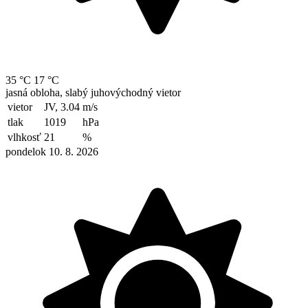
35 °C
17 °C
jasná obloha, slabý juhovýchodný vietor
vietor
JV, 3.04
m/s
tlak
1019
hPa
vlhkosť
21
%
pondelok 10. 8. 2026