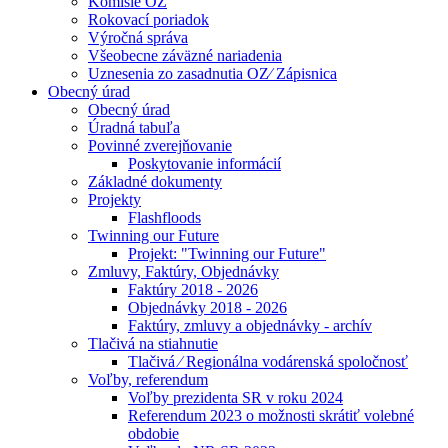
Komisie OZ
Rokovací poriadok
Výročná správa
Všeobecne záväzné nariadenia
Uznesenia zo zasadnutia OZ⁄ Zápisnica
Obecný úrad
Obecný úrad
Úradná tabuľa
Povinné zverejňovanie
Poskytovanie informácií
Základné dokumenty
Projekty
Flashfloods
Twinning our Future
Projekt: "Twinning our Future"
Zmluvy, Faktúry, Objednávky
Faktúry 2018 - 2026
Objednávky 2018 - 2026
Faktúry, zmluvy a objednávky - archív
Tlačivá na stiahnutie
Tlačivá ⁄ Regionálna vodárenská spoločnosť
Voľby, referendum
Voľby prezidenta SR v roku 2024
Referendum 2023 o možnosti skrátiť volebné
obdobie