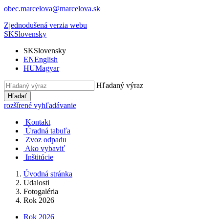
obec.marcelova@marcelova.sk
Zjednodušená verzia webu
SK
Slovensky
SK
Slovensky
EN
English
HU
Magyar
Hľadaný výraz
Hľadať
rozšírené vyhľadávanie
Kontakt
Úradná tabuľa
Zvoz odpadu
Ako vybaviť
Inštitúcie
Úvodná stránka
Udalosti
Fotogaléria
Rok 2026
Rok 2026