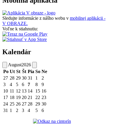
Mobilná aplikácia
Sledujte informácie z nášho webu v
mobilnej aplikácii -
V OBRAZE.
Voľne k stiahnutiu:
Kalendár
August
2026
Po
Ut
St
Št
Pia
So
Ne
27
28
29
30
31
1
2
3
4
5
6
7
8
9
10
11
12
13
14
15
16
17
18
19
20
21
22
23
24
25
26
27
28
29
30
31
1
2
3
4
5
6