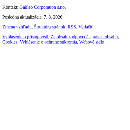
Kontakt:
Galileo Corporation s.r.o.
Posledná aktualizácia: 7. 8. 2026
Zmena vzhľadu
,
Štruktúra stránok
,
RSS
,
Vytlačiť
Vyhlásenie o prístupnosti
,
Za obsah zodpovedá správca obsahu
,
Cookies
,
Vyhlásenie o ochrane súkromia
,
Webové sídlo