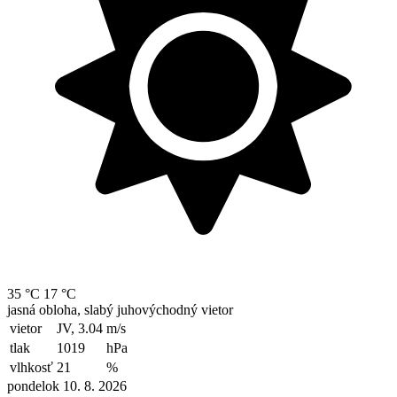
35 °C
17 °C
jasná obloha, slabý juhovýchodný vietor
vietor
JV, 3.04
m/s
tlak
1019
hPa
vlhkosť
21
%
pondelok 10. 8. 2026