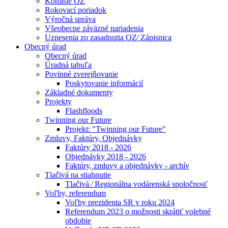
Komisie OZ
Rokovací poriadok
Výročná správa
Všeobecne záväzné nariadenia
Uznesenia zo zasadnutia OZ⁄ Zápisnica
Obecný úrad
Obecný úrad
Úradná tabuľa
Povinné zverejňovanie
Poskytovanie informácií
Základné dokumenty
Projekty
Flashfloods
Twinning our Future
Projekt: "Twinning our Future"
Zmluvy, Faktúry, Objednávky
Faktúry 2018 - 2026
Objednávky 2018 - 2026
Faktúry, zmluvy a objednávky - archív
Tlačivá na stiahnutie
Tlačivá ⁄ Regionálna vodárenská spoločnosť
Voľby, referendum
Voľby prezidenta SR v roku 2024
Referendum 2023 o možnosti skrátiť volebné
obdobie