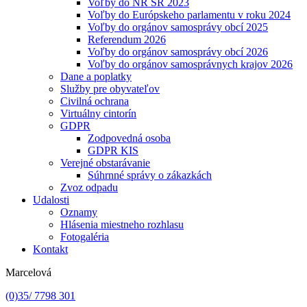
Voľby do NR SR 2023
Voľby do Európskeho parlamentu v roku 2024
Voľby do orgánov samosprávy obcí 2025
Referendum 2026
Voľby do orgánov samosprávy obcí 2026
Voľby do orgánov samosprávnych krajov 2026
Dane a poplatky
Služby pre obyvateľov
Civilná ochrana
Virtuálny cintorín
GDPR
Zodpovedná osoba
GDPR KIS
Verejné obstarávanie
Súhrnné správy o zákazkách
Zvoz odpadu
Udalosti
Oznamy
Hlásenia miestneho rozhlasu
Fotogaléria
Kontakt
Marcelová
(0)35/ 7798 301