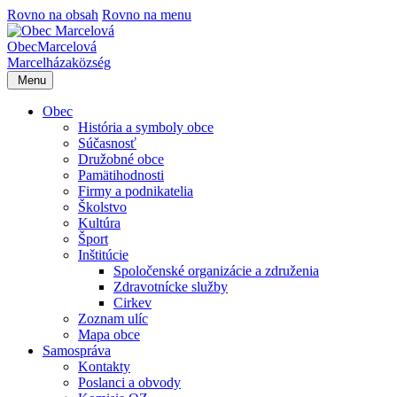
Rovno na obsah
Rovno na menu
Obec
Marcelová
Marcelháza
község
Menu
Obec
História a symboly obce
Súčasnosť
Družobné obce
Pamätihodnosti
Firmy a podnikatelia
Školstvo
Kultúra
Šport
Inštitúcie
Spoločenské organizácie a združenia
Zdravotnícke služby
Cirkev
Zoznam ulíc
Mapa obce
Samospráva
Kontakty
Poslanci a obvody