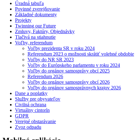
Úradná tabuľa
Povinné zverejňovanie
Základné dokumenty
Projekty
Twinning our Future
Zmluvy, Faktúry, Objednávky
Tlačivá na stiahnutie
Voľby, referendum
Voľby prezidenta SR v roku 2024
Referendum 2023 o možnosti skrátiť volebné obdobie
Voľby do NR SR 2023
Voľby do Európskeho parlamentu v roku 2024
Voľby do orgánov samosprávy obcí 2025
Referendum 2026
Voľby do orgánov samosprávy obcí 2026
Voľby do orgánov samosprávnych krajov 2026
Dane a poplatky
Služby pre obyvateľov
Civilná ochrana
Virtuálny cintorín
GDPR
Verejné obstarávanie
Zvoz odpadu