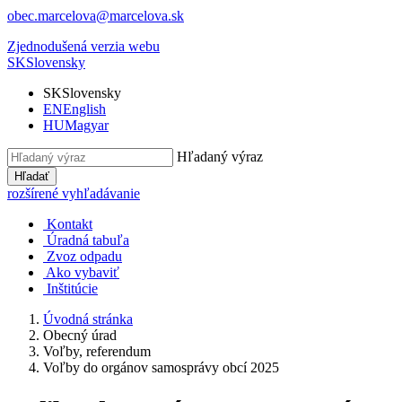
obec.marcelova@marcelova.sk
Zjednodušená verzia webu
SK
Slovensky
SK
Slovensky
EN
English
HU
Magyar
Hľadaný výraz
Hľadať
rozšírené vyhľadávanie
Kontakt
Úradná tabuľa
Zvoz odpadu
Ako vybaviť
Inštitúcie
Úvodná stránka
Obecný úrad
Voľby, referendum
Voľby do orgánov samosprávy obcí 2025