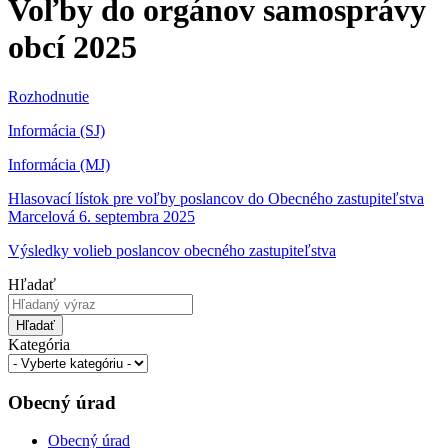
Voľby do orgánov samosprávy
obcí 2025
Rozhodnutie
Informácia (SJ)
Informácia (MJ)
Hlasovací lístok pre voľby poslancov do Obecného zastupiteľstva
Marcelová 6. septembra 2025
Výsledky volieb poslancov obecného zastupiteľstva
Hľadať
Hľadať
Kategória
Obecný úrad
Obecný úrad