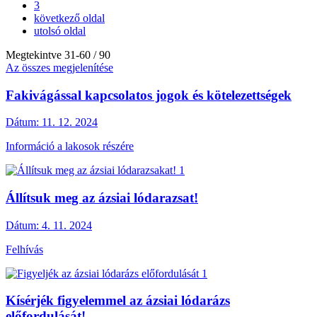
3
következő oldal
utolsó oldal
Megtekintve
31
-
60
/ 90
Az összes megjelenítése
Fakivágással kapcsolatos jogok és kötelezettségek
Dátum:
11. 12. 2024
Információ a lakosok részére
Állítsuk meg az ázsiai lódarazsat!
Dátum:
4. 11. 2024
Felhívás
Kísérjék figyelemmel az ázsiai lódarázs
előfordulását!