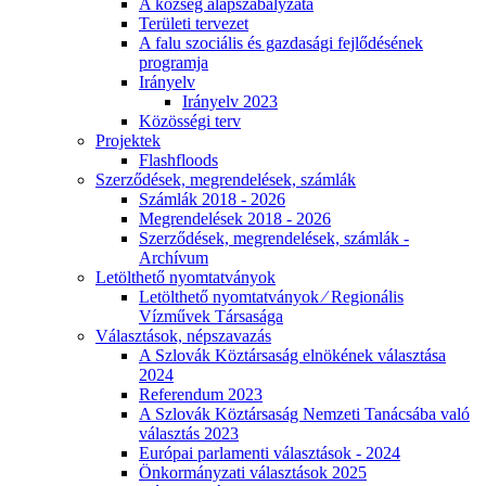
A község alapszabályzata
Területi tervezet
A falu szociális és gazdasági fejlődésének
programja
Irányelv
Irányelv 2023
Közösségi terv
Projektek
Flashfloods
Szerződések, megrendelések, számlák
Számlák 2018 - 2026
Megrendelések 2018 - 2026
Szerződések, megrendelések, számlák -
Archívum
Letölthető nyomtatványok
Letölthető nyomtatványok ⁄ Regionális
Vízművek Társasága
Választások, népszavazás
A Szlovák Köztársaság elnökének választása
2024
Referendum 2023
A Szlovák Köztársaság Nemzeti Tanácsába való
választás 2023
Európai parlamenti választások - 2024
Önkormányzati választások 2025