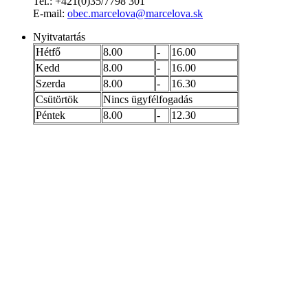
Tel.: +421(0)35/7798 301
E-mail:
obec.marcelova@marcelova.sk
Nyitvatartás
Hétfő
8.00
-
16.00
Kedd
8.00
-
16.00
Szerda
8.00
-
16.30
Csütörtök
Nincs ügyfélfogadás
Péntek
8.00
-
12.30