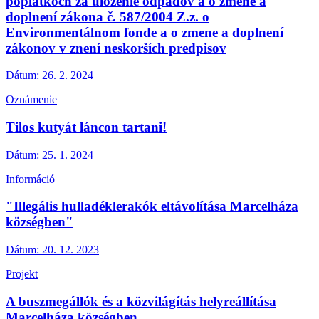
poplatkoch za uloženie odpadov a o zmene a
doplnení zákona č. 587/2004 Z.z. o
Environmentálnom fonde a o zmene a doplnení
zákonov v znení neskorších predpisov
Dátum:
26. 2. 2024
Oznámenie
Tilos kutyát láncon tartani!
Dátum:
25. 1. 2024
Információ
"Illegális hulladéklerakók eltávolítása Marcelháza
községben"
Dátum:
20. 12. 2023
Projekt
A buszmegállók és a közvilágítás helyreállítása
Marcelháza községben