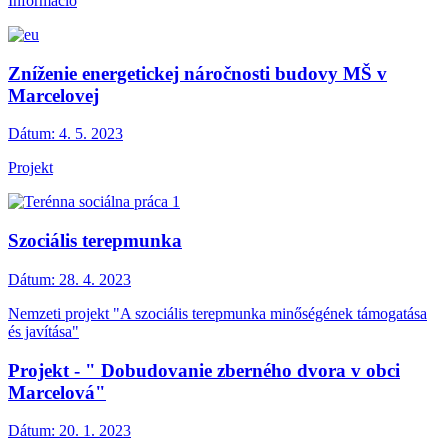
Információ
Zníženie energetickej náročnosti budovy MŠ v
Marcelovej
Dátum:
4. 5. 2023
Projekt
Szociális terepmunka
Dátum:
28. 4. 2023
Nemzeti projekt "A szociális terepmunka minőségének támogatása
és javítása"
Projekt - " Dobudovanie zberného dvora v obci
Marcelová"
Dátum:
20. 1. 2023