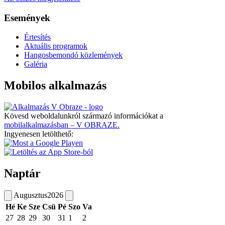
Események
Értesítés
Aktuális programok
Hangosbemondó közlemények
Galéria
Mobilos alkalmazás
Kövesd weboldalunkról származó információkat a
mobilalkalmazásban – V OBRAZE.
Ingyenesen letölthető:
Naptár
Augusztus
2026
Hé
Ke
Sze
Csü
Pé
Szo
Va
27
28
29
30
31
1
2