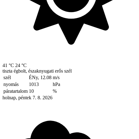
41 °C
24 °C
tiszta égbolt, északnyugati erős szél
szél
ÉNy, 12.08
m/s
nyomás
1013
hPa
páratartalom
10
%
holnap, péntek 7. 8. 2026