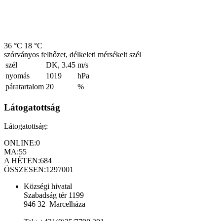
36 °C
18 °C
szórványos felhőzet, délkeleti mérsékelt szél
szél
DK, 3.45
m/s
nyomás
1019
hPa
páratartalom
20
%
Látogatottság
Látogatottság:
ONLINE:
0
MA:
55
A HÉTEN:
684
ÖSSZESEN:
1297001
Községi hivatal
Szabadság tér 1199
946 32 Marcelháza