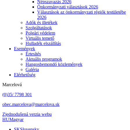
Népszavazás 2026
Önkormányzati választások 2026
Választások az önkormányzati régiók testületébe
2026
Adók és illetékek
Szolgáltatások
Polgári védelem
Virtuális temető
Hulladék elszállítás
Események
Értesítés
Aktuális programok
Hangosbemondó közlemények
Galéria
Elérhetőség
Marcelová
(0)35/ 7798 301
obec.marcelova@marcelova.sk
Zjednodušená verzia webu
HU
Magyar
SK
Slovensky