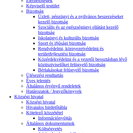
Elérhetőségek
Képviselő testület
Bizottság
Üzleti, pénzügyi és a nyilvános beszerzéseket
kezelő bizottság
Szociális és az egészségügyi ellátást kezelő
bizottság
Iskolaügyi és kulturális bizottság
Sport és ifjúsági bizottság
Rendvédelmi, környezetvédelmi és
területfejlesztési bizottság
Közérdekvédelmi és a vezetői beosztásban lévő
köztisztviselőket felügyelő bizottság
Bérlakásokat felügyelő bizottság
Ülésezési rendtartás
Éves jelentés
Általános érvényű rendeletek
Határozatok ⁄ Jegyzőkönyvek
Községi hivatal
Községi hivatal
Hivatalos hirdetőtábla
Kötelező közzététel
Információnyújtás
Általános dokumentumok
Költségvetés