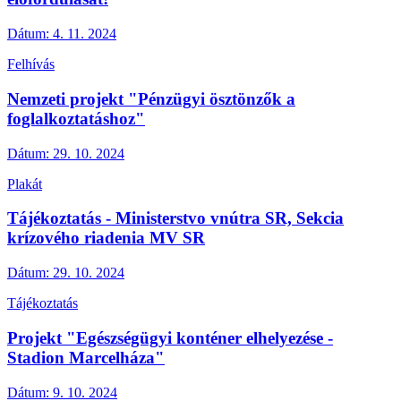
Dátum:
4. 11. 2024
Felhívás
Nemzeti projekt "Pénzügyi ösztönzők a
foglalkoztatáshoz"
Dátum:
29. 10. 2024
Plakát
Tájékoztatás - Ministerstvo vnútra SR, Sekcia
krízového riadenia MV SR
Dátum:
29. 10. 2024
Tájékoztatás
Projekt "Egészségügyi konténer elhelyezése -
Stadion Marcelháza"
Dátum:
9. 10. 2024