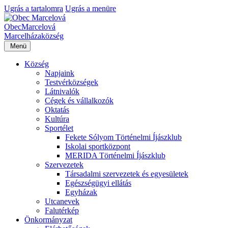
Ugrás a tartalomra
Ugrás a menüre
Obec
Marcelová
Marcelháza
község
Menü
Község
Napjaink
Testvérközségek
Látnivalók
Cégek és vállalkozók
Oktatás
Kultúra
Sportélet
Fekete Sólyom Történelmi Íjászklub
Iskolai sportközpont
MERIDA Történelmi Íjászklub
Szervezetek
Társadalmi szervezetek és egyesületek
Egészségügyi ellátás
Egyházak
Utcanevek
Falutérkép
Önkormányzat