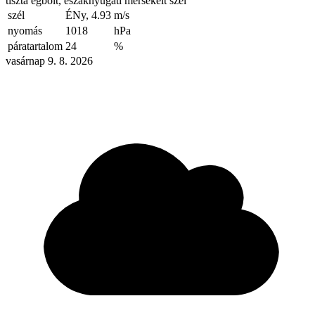
tiszta égbolt, északnyugati mérsékelt szél
szél
ÉNy, 4.93
m/s
nyomás
1018
hPa
páratartalom
24
%
vasárnap 9. 8. 2026