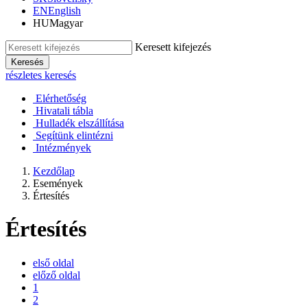
EN
English
HU
Magyar
Keresett kifejezés
Keresés
részletes keresés
Elérhetőség
Hivatali tábla
Hulladék elszállítása
Segítünk elintézni
Intézmények
Kezdőlap
Események
Értesítés
Értesítés
első oldal
előző oldal
1
2