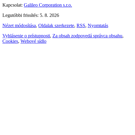
Kapcsolat:
Galileo Corporation s.r.o.
Legutóbbi frissítés: 5. 8. 2026
Nézet módosítása
,
Oldalak szerkezete
,
RSS
,
Nyomtatás
Vyhlásenie o prístupnosti
,
Za obsah zodpovedá správca obsahu
,
Cookies
,
Webové sídlo