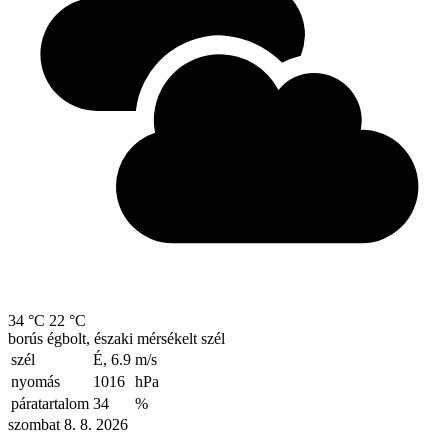
34 °C
22 °C
borús égbolt, északi mérsékelt szél
szél
É, 6.9
m/s
nyomás
1016
hPa
páratartalom
34
%
szombat 8. 8. 2026