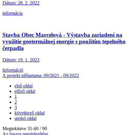
Dátum:
28. 2. 2022
informácia
Stavba Obec Marcelová - Výstavba zariadení na
využitie geotermálnej energie s použitím tepelného
čerpadla
Dátum:
19. 1. 2022
Információ
A projekt időtartama: 09/2021 - 09/2022
első oldal
előző oldal
1
2
3
következő oldal
utolsó oldal
Megtekintve
31
-
60
/ 90
Az összes megjelenítése