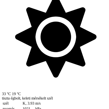
33 °C
19 °C
tiszta égbolt, keleti mérsékelt szél
szél
K, 3.93
m/s
nyomás
1021
hPa