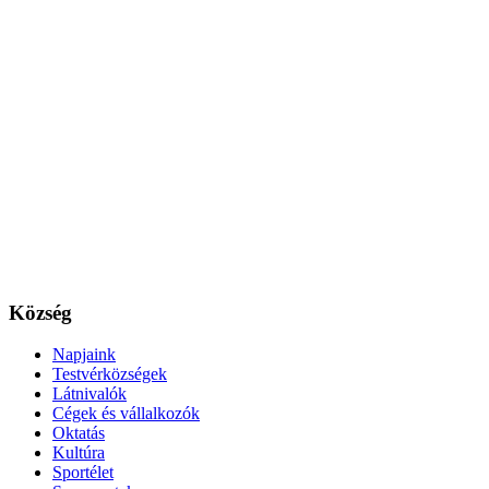
Község
Napjaink
Testvérközségek
Látnivalók
Cégek és vállalkozók
Oktatás
Kultúra
Sportélet