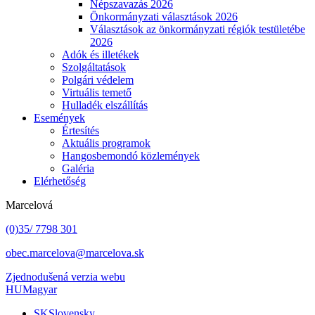
Népszavazás 2026
Önkormányzati választások 2026
Választások az önkormányzati régiók testületébe
2026
Adók és illetékek
Szolgáltatások
Polgári védelem
Virtuális temető
Hulladék elszállítás
Események
Értesítés
Aktuális programok
Hangosbemondó közlemények
Galéria
Elérhetőség
Marcelová
(0)35/ 7798 301
obec.marcelova@marcelova.sk
Zjednodušená verzia webu
HU
Magyar
SK
Slovensky