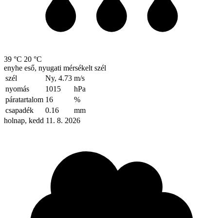
39 °C
20 °C
enyhe eső, nyugati mérsékelt szél
szél
Ny, 4.73
m/s
nyomás
1015
hPa
páratartalom
16
%
csapadék
0.16
mm
holnap, kedd 11. 8. 2026