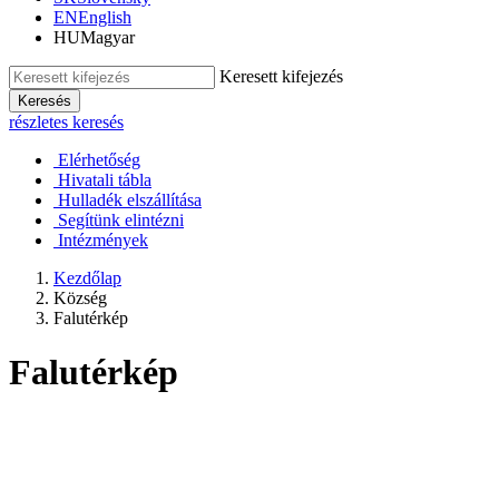
EN
English
HU
Magyar
Keresett kifejezés
Keresés
részletes keresés
Elérhetőség
Hivatali tábla
Hulladék elszállítása
Segítünk elintézni
Intézmények
Kezdőlap
Község
Falutérkép
Falutérkép