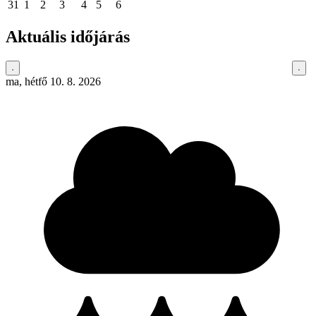
31
1
2
3
4
5
6
Aktuális időjárás
ma, hétfő 10. 8. 2026