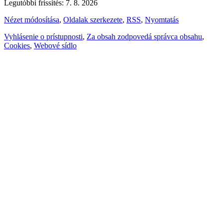
Legutóbbi frissítés: 7. 8. 2026
Nézet módosítása
,
Oldalak szerkezete
,
RSS
,
Nyomtatás
Vyhlásenie o prístupnosti
,
Za obsah zodpovedá správca obsahu
,
Cookies
,
Webové sídlo