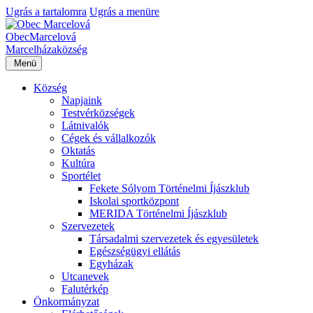
Ugrás a tartalomra
Ugrás a menüre
Obec
Marcelová
Marcelháza
község
Menü
Község
Napjaink
Testvérközségek
Látnivalók
Cégek és vállalkozók
Oktatás
Kultúra
Sportélet
Fekete Sólyom Történelmi Íjászklub
Iskolai sportközpont
MERIDA Történelmi Íjászklub
Szervezetek
Társadalmi szervezetek és egyesületek
Egészségügyi ellátás
Egyházak
Utcanevek
Falutérkép
Önkormányzat