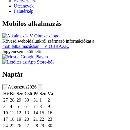
Szervezetek
Utcanevek
Falutérkép
Mobilos alkalmazás
Kövesd weboldalunkról származó információkat a
mobilalkalmazásban – V OBRAZE.
Ingyenesen letölthető:
Naptár
Augusztus
2026
Hé
Ke
Sze
Csü
Pé
Szo
Va
27
28
29
30
31
1
2
3
4
5
6
7
8
9
10
11
12
13
14
15
16
17
18
19
20
21
22
23
24
25
26
27
28
29
30