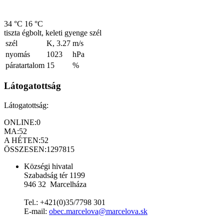
34 °C
16 °C
tiszta égbolt, keleti gyenge szél
szél
K, 3.27
m/s
nyomás
1023
hPa
páratartalom
15
%
Látogatottság
Látogatottság:
ONLINE:
0
MA:
52
A HÉTEN:
52
ÖSSZESEN:
1297815
Községi hivatal
Szabadság tér 1199
946 32 Marcelháza
Tel.: +421(0)35/7798 301
E-mail:
obec.marcelova@marcelova.sk