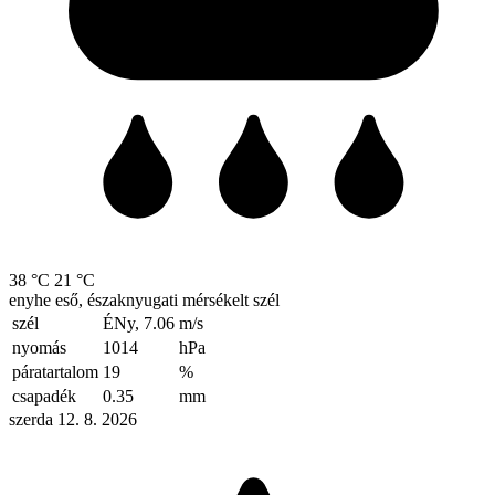
38 °C
21 °C
enyhe eső, északnyugati mérsékelt szél
szél
ÉNy, 7.06
m/s
nyomás
1014
hPa
páratartalom
19
%
csapadék
0.35
mm
szerda 12. 8. 2026