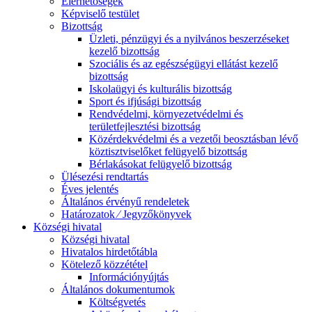
Elérhetőségek
Képviselő testület
Bizottság
Üzleti, pénzügyi és a nyilvános beszerzéseket
kezelő bizottság
Szociális és az egészségügyi ellátást kezelő
bizottság
Iskolaügyi és kulturális bizottság
Sport és ifjúsági bizottság
Rendvédelmi, környezetvédelmi és
területfejlesztési bizottság
Közérdekvédelmi és a vezetői beosztásban lévő
köztisztviselőket felügyelő bizottság
Bérlakásokat felügyelő bizottság
Ülésezési rendtartás
Éves jelentés
Általános érvényű rendeletek
Határozatok ⁄ Jegyzőkönyvek
Községi hivatal
Községi hivatal
Hivatalos hirdetőtábla
Kötelező közzététel
Információnyújtás
Általános dokumentumok
Költségvetés