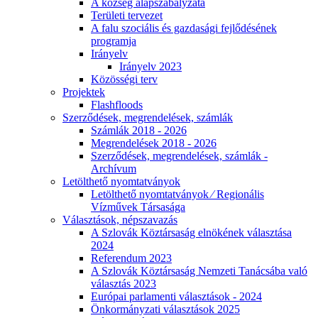
A község alapszabályzata
Területi tervezet
A falu szociális és gazdasági fejlődésének
programja
Irányelv
Irányelv 2023
Közösségi terv
Projektek
Flashfloods
Szerződések, megrendelések, számlák
Számlák 2018 - 2026
Megrendelések 2018 - 2026
Szerződések, megrendelések, számlák -
Archívum
Letölthető nyomtatványok
Letölthető nyomtatványok ⁄ Regionális
Vízművek Társasága
Választások, népszavazás
A Szlovák Köztársaság elnökének választása
2024
Referendum 2023
A Szlovák Köztársaság Nemzeti Tanácsába való
választás 2023
Európai parlamenti választások - 2024
Önkormányzati választások 2025