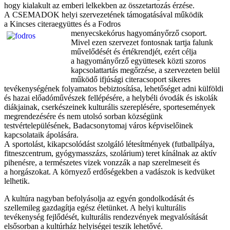
hogy kialakult az emberi lelkekben az összetartozás érzése.
A CSEMADOK helyi szervezetének támogatásával működik
a Kincses citeraegyüttes és a Fodros
menyecskekórus hagyományőrző csoport.
Mivel ezen szervezet fontosnak tartja falunk
művelődését és értékrendjét, ezért célja
a hagyományőrző együttesek közti szoros
kapcsolattartás megőrzése, a szervezeten belül
működő ifjúsági citeracsoport sikeres
tevékenységének folyamatos bebiztosítása, lehetőséget adni külföldi
és hazai előadóművészek fellépésére, a helybéli óvodák és iskolák
diákjainak, cserkészeinek kulturális szereplésére, sportesemények
megrendezésére és nem utolsó sorban községünk
testvértelepülésének, Badacsonytomaj város képviselőinek
kapcsolataik ápolására.
A sportolást, kikapcsolódást szolgáló létesítmények (futballpálya,
fitneszcentrum, gyógymasszázs, szolárium) teret kínálnak az aktív
pihenésre, a természetes vizek vonzzák a nap szerelmeseit és
a horgászokat. A környező erdőségekben a vadászok is kedvüket
lelhetik.
A kultúra nagyban befolyásolja az egyén gondolkodását és
szellemileg gazdagítja egész életünket. A helyi kulturális
tevékenység fejlődését, kulturális rendezvények megvalósítását
elsősorban a kultúrház helyiségei teszik lehetővé.