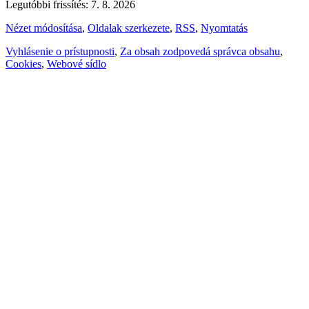
Legutóbbi frissítés: 7. 8. 2026
Nézet módosítása
,
Oldalak szerkezete
,
RSS
,
Nyomtatás
Vyhlásenie o prístupnosti
,
Za obsah zodpovedá správca obsahu
,
Cookies
,
Webové sídlo