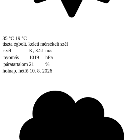
35 °C
19 °C
tiszta égbolt, keleti mérsékelt szél
szél
K, 3.51
m/s
nyomás
1019
hPa
páratartalom
21
%
holnap, hétfő 10. 8. 2026