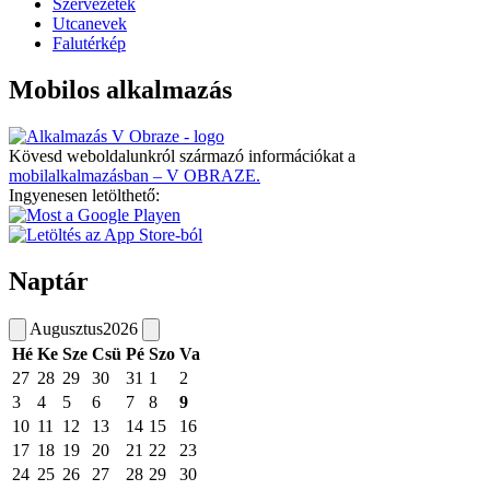
Szervezetek
Utcanevek
Falutérkép
Mobilos alkalmazás
Kövesd weboldalunkról származó információkat a
mobilalkalmazásban – V OBRAZE.
Ingyenesen letölthető:
Naptár
Augusztus
2026
Hé
Ke
Sze
Csü
Pé
Szo
Va
27
28
29
30
31
1
2
3
4
5
6
7
8
9
10
11
12
13
14
15
16
17
18
19
20
21
22
23
24
25
26
27
28
29
30