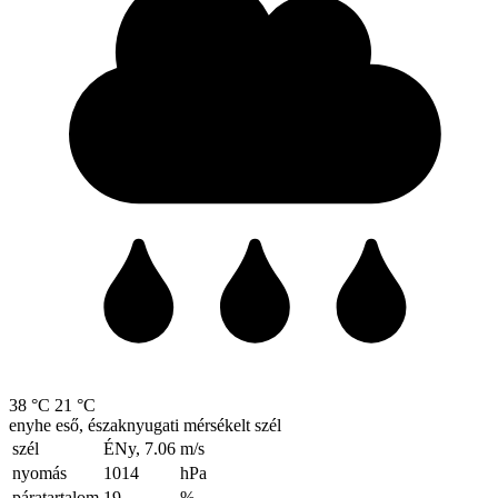
38 °C
21 °C
enyhe eső, északnyugati mérsékelt szél
szél
ÉNy, 7.06
m/s
nyomás
1014
hPa
páratartalom
19
%