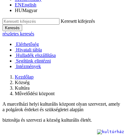
EN
English
HU
Magyar
Keresett kifejezés
Keresés
részletes keresés
Elérhetőség
Hivatali tábla
Hulladék elszállítása
Segítünk elintézni
Intézmények
Kezdőlap
Község
Kultúra
Művelődési központ
A marcelházi helyi kulturális központ olyan szervezet, amely
a polgárok érdekei és szükségletei alapján
biztosítja és szervezi a község kulturális életét.