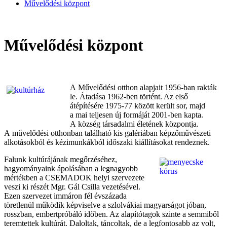
Művelődési központ
Művelődési központ
A Művelődési otthon alapjait 1956-ban rakták
le. Átadása 1962-ben történt. Az első
átépítésére 1975-77 között került sor, majd
a mai teljesen új formáját 2001-ben kapta.
A község társadalmi életének központja.
A művelődési otthonban található kis galériában képzőművészeti
alkotásokból és kézimunkákból időszaki kiállításokat rendeznek.
Falunk kultúrájának megőrzéséhez,
hagyományaink ápolásában a legnagyobb
mértékben a CSEMADOK helyi szervezete
veszi ki részét Mgr. Gál Csilla vezetésével.
Ezen szervezet immáron fél évszázada
töretlenül működik képviselve a szlolvákiai magyarságot jóban,
rosszban, embertpróbáló időben. Az alapítótagok szinte a semmiből
teremtettek kultúrát. Daloltak, táncoltak, de a legfontosabb az volt,