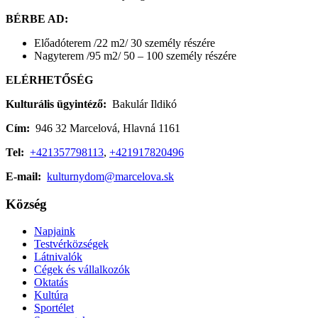
BÉRBE AD:
Előadóterem /22 m2/ 30 személy részére
Nagyterem /95 m2/ 50 – 100 személy részére
ELÉRHETŐSÉG
Kulturális ügyintéző:
Bakulár Ildikó
Cím:
946 32 Marcelová, Hlavná 1161
Tel:
+421357798113
,
+421917820496
E-mail:
kulturnydom@marcelova.sk
Község
Napjaink
Testvérközségek
Látnivalók
Cégek és vállalkozók
Oktatás
Kultúra
Sportélet