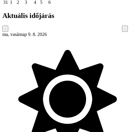
31
1
2
3
4
5
6
Aktuális időjárás
ma, vasárnap 9. 8. 2026