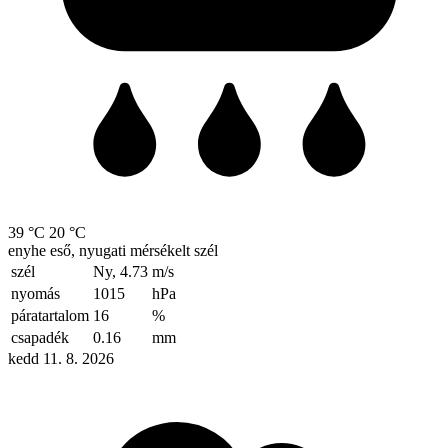
39 °C
20 °C
enyhe eső, nyugati mérsékelt szél
szél
Ny, 4.73
m/s
nyomás
1015
hPa
páratartalom
16
%
csapadék
0.16
mm
kedd 11. 8. 2026