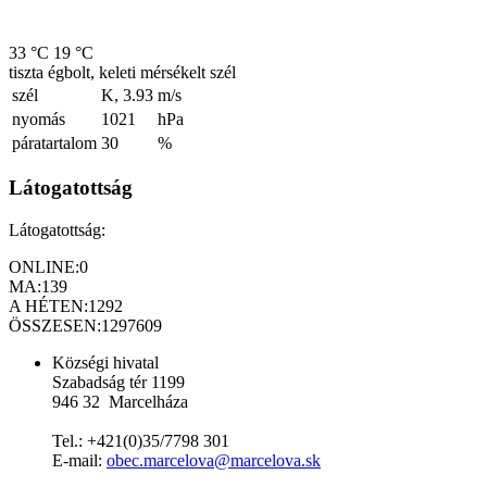
33 °C
19 °C
tiszta égbolt, keleti mérsékelt szél
szél
K, 3.93
m/s
nyomás
1021
hPa
páratartalom
30
%
Látogatottság
Látogatottság:
ONLINE:
0
MA:
139
A HÉTEN:
1292
ÖSSZESEN:
1297609
Községi hivatal
Szabadság tér 1199
946 32 Marcelháza
Tel.: +421(0)35/7798 301
E-mail:
obec.marcelova@marcelova.sk