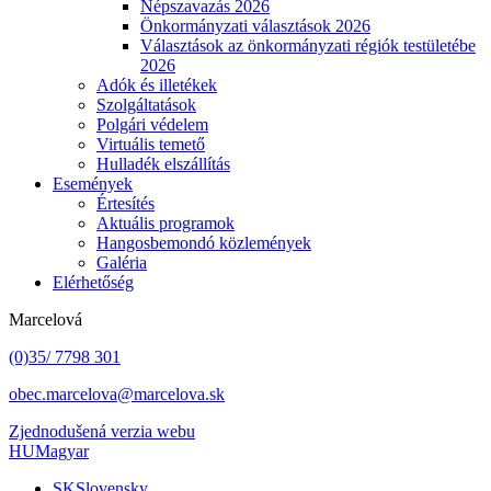
Népszavazás 2026
Önkormányzati választások 2026
Választások az önkormányzati régiók testületébe
2026
Adók és illetékek
Szolgáltatások
Polgári védelem
Virtuális temető
Hulladék elszállítás
Események
Értesítés
Aktuális programok
Hangosbemondó közlemények
Galéria
Elérhetőség
Marcelová
(0)35/ 7798 301
obec.marcelova@marcelova.sk
Zjednodušená verzia webu
HU
Magyar
SK
Slovensky