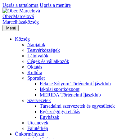
Ugrás a tartalomra
Ugrás a menüre
Obec
Marcelová
Marcelháza
község
Menü
Község
Napjaink
Testvérközségek
Látnivalók
Cégek és vállalkozók
Oktatás
Kultúra
Sportélet
Fekete Sólyom Történelmi Íjászklub
Iskolai sportközpont
MERIDA Történelmi Íjászklub
Szervezetek
Társadalmi szervezetek és egyesületek
Egészségügyi ellátás
Egyházak
Utcanevek
Falutérkép
Önkormányzat