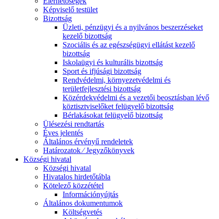
Elérhetőségek
Képviselő testület
Bizottság
Üzleti, pénzügyi és a nyilvános beszerzéseket
kezelő bizottság
Szociális és az egészségügyi ellátást kezelő
bizottság
Iskolaügyi és kulturális bizottság
Sport és ifjúsági bizottság
Rendvédelmi, környezetvédelmi és
területfejlesztési bizottság
Közérdekvédelmi és a vezetői beosztásban lévő
köztisztviselőket felügyelő bizottság
Bérlakásokat felügyelő bizottság
Ülésezési rendtartás
Éves jelentés
Általános érvényű rendeletek
Határozatok ⁄ Jegyzőkönyvek
Községi hivatal
Községi hivatal
Hivatalos hirdetőtábla
Kötelező közzététel
Információnyújtás
Általános dokumentumok
Költségvetés