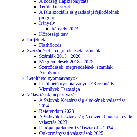
A község alapszabályzata
Területi tervezet
A falu szociális és gazdasági fejlődésének
programja
Irányelv
Irányelv 2023
Közösségi terv
Projektek
Flashfloods
Szerződések, megrendelések, számlák
Számlák 2018 - 2026
Megrendelések 2018 - 2026
Szerződések, megrendelések, számlák -
Archívum
Letölthető nyomtatványok
Letölthető nyomtatványok ⁄ Regionális
Vízművek Társasága
Választások, népszavazás
A Szlovák Köztársaság elnökének választása
2024
Referendum 2023
A Szlovák Köztársaság Nemzeti Tanácsába való
választás 2023
Európai parlamenti választások - 2024
Önkormányzati választások 2025