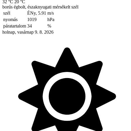
32 °C
20 °C
borús égbolt, északnyugati mérsékelt szél
szél
ÉNy, 5.91
m/s
nyomás
1019
hPa
páratartalom
34
%
holnap, vasárnap 9. 8. 2026