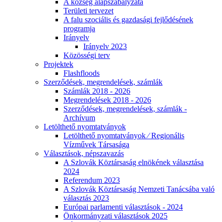
A község alapszabályzata
Területi tervezet
A falu szociális és gazdasági fejlődésének
programja
Irányelv
Irányelv 2023
Közösségi terv
Projektek
Flashfloods
Szerződések, megrendelések, számlák
Számlák 2018 - 2026
Megrendelések 2018 - 2026
Szerződések, megrendelések, számlák -
Archívum
Letölthető nyomtatványok
Letölthető nyomtatványok ⁄ Regionális
Vízművek Társasága
Választások, népszavazás
A Szlovák Köztársaság elnökének választása
2024
Referendum 2023
A Szlovák Köztársaság Nemzeti Tanácsába való
választás 2023
Európai parlamenti választások - 2024
Önkormányzati választások 2025