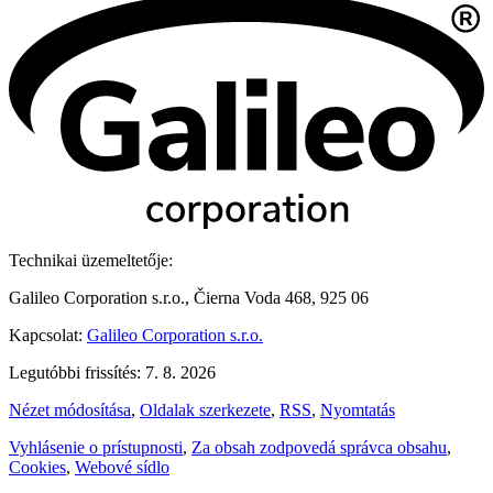
Technikai üzemeltetője:
Galileo Corporation s.r.o., Čierna Voda 468, 925 06
Kapcsolat:
Galileo Corporation s.r.o.
Legutóbbi frissítés: 7. 8. 2026
Nézet módosítása
,
Oldalak szerkezete
,
RSS
,
Nyomtatás
Vyhlásenie o prístupnosti
,
Za obsah zodpovedá správca obsahu
,
Cookies
,
Webové sídlo