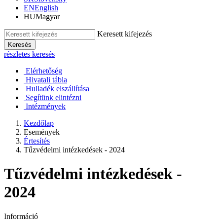
EN
English
HU
Magyar
Keresett kifejezés
Keresés
részletes keresés
Elérhetőség
Hivatali tábla
Hulladék elszállítása
Segítünk elintézni
Intézmények
Kezdőlap
Események
Értesítés
Tűzvédelmi intézkedések - 2024
Tűzvédelmi intézkedések -
2024
Információ