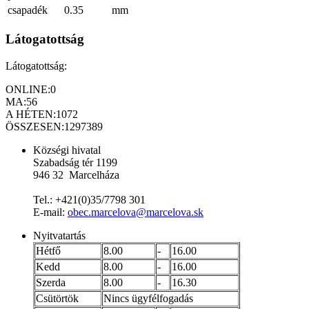
csapadék
0.35
mm
Látogatottság
Látogatottság:
ONLINE:
0
MA:
56
A HÉTEN:
1072
ÖSSZESEN:
1297389
Községi hivatal
Szabadság tér 1199
946 32 Marcelháza
Tel.: +421(0)35/7798 301
E-mail:
obec.marcelova@marcelova.sk
Nyitvatartás
Hétfő
8.00
-
16.00
Kedd
8.00
-
16.00
Szerda
8.00
-
16.30
Csütörtök
Nincs ügyfélfogadás