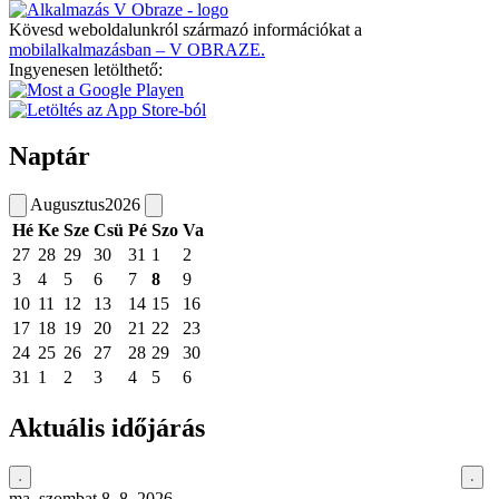
Kövesd weboldalunkról származó információkat a
mobilalkalmazásban – V OBRAZE.
Ingyenesen letölthető:
Naptár
Augusztus
2026
Hé
Ke
Sze
Csü
Pé
Szo
Va
27
28
29
30
31
1
2
3
4
5
6
7
8
9
10
11
12
13
14
15
16
17
18
19
20
21
22
23
24
25
26
27
28
29
30
31
1
2
3
4
5
6
Aktuális időjárás
ma, szombat 8. 8. 2026