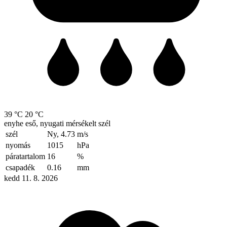
39 °C
20 °C
enyhe eső, nyugati mérsékelt szél
szél
Ny, 4.73
m/s
nyomás
1015
hPa
páratartalom
16
%
csapadék
0.16
mm
kedd 11. 8. 2026