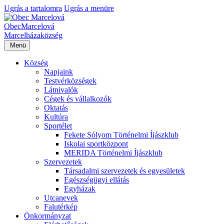
Ugrás a tartalomra
Ugrás a menüre
Obec
Marcelová
Marcelháza
község
Menü
Község
Napjaink
Testvérközségek
Látnivalók
Cégek és vállalkozók
Oktatás
Kultúra
Sportélet
Fekete Sólyom Történelmi Íjászklub
Iskolai sportközpont
MERIDA Történelmi Íjászklub
Szervezetek
Társadalmi szervezetek és egyesületek
Egészségügyi ellátás
Egyházak
Utcanevek
Falutérkép
Önkormányzat