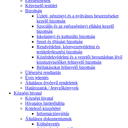
Elérhetőségek
Képviselő testület
Bizottság
Üzleti, pénzügyi és a nyilvános beszerzéseket
kezelő bizottság
Szociális és az egészségügyi ellátást kezelő
bizottság
Iskolaügyi és kulturális bizottság
Sport és ifjúsági bizottság
Rendvédelmi, környezetvédelmi és
területfejlesztési bizottság
Közérdekvédelmi és a vezetői beosztásban lévő
köztisztviselőket felügyelő bizottság
Bérlakásokat felügyelő bizottság
Ülésezési rendtartás
Éves jelentés
Általános érvényű rendeletek
Határozatok ⁄ Jegyzőkönyvek
Községi hivatal
Községi hivatal
Hivatalos hirdetőtábla
Kötelező közzététel
Információnyújtás
Általános dokumentumok
Költségvetés