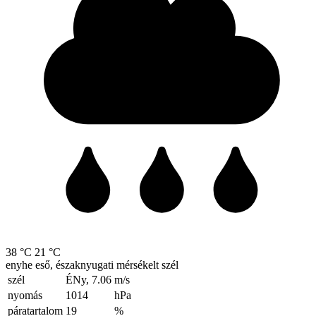
38 °C
21 °C
enyhe eső, északnyugati mérsékelt szél
szél
ÉNy, 7.06
m/s
nyomás
1014
hPa
páratartalom
19
%