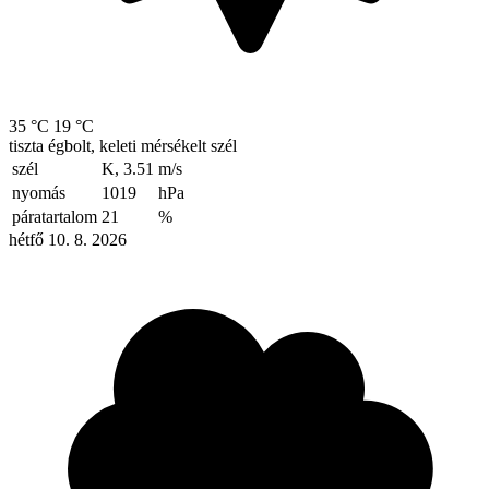
35 °C
19 °C
tiszta égbolt, keleti mérsékelt szél
szél
K, 3.51
m/s
nyomás
1019
hPa
páratartalom
21
%
hétfő 10. 8. 2026