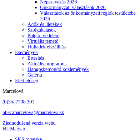
Népszavazás 2026
Önkormányzati választások 2026
Választások az önkormányzati régiók testületébe
2026
Adók és illetékek
Szolgáltatások
Polgári védelem
Virtuális temető
Hulladék elszállítás
Események
Értesítés
Aktuális programok
Hangosbemondó közlemények
Galéria
Elérhetőség
Marcelová
(0)35/ 7798 301
obec.marcelova@marcelova.sk
Zjednodušená verzia webu
HU
Magyar
SK
Slovensky