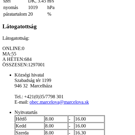
szél
DK, 3.45
m/s
nyomás
1019
hPa
páratartalom
20
%
Látogatottság
Látogatottság:
ONLINE:
0
MA:
55
A HÉTEN:
684
ÖSSZESEN:
1297001
Községi hivatal
Szabadság tér 1199
946 32 Marcelháza
Tel.: +421(0)35/7798 301
E-mail:
obec.marcelova@marcelova.sk
Nyitvatartás
Hétfő
8.00
-
16.00
Kedd
8.00
-
16.00
Szerda
8.00
-
16.30