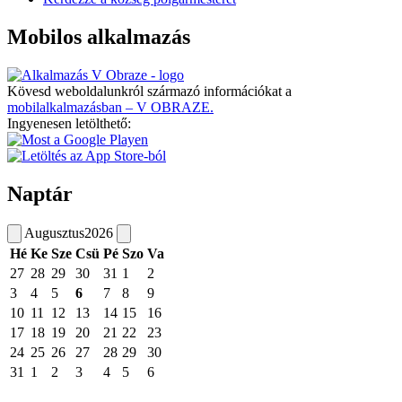
Mobilos alkalmazás
Kövesd weboldalunkról származó információkat a
mobilalkalmazásban – V OBRAZE.
Ingyenesen letölthető:
Naptár
Augusztus
2026
Hé
Ke
Sze
Csü
Pé
Szo
Va
27
28
29
30
31
1
2
3
4
5
6
7
8
9
10
11
12
13
14
15
16
17
18
19
20
21
22
23
24
25
26
27
28
29
30
31
1
2
3
4
5
6