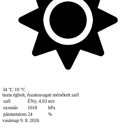
34 °C
19 °C
tiszta égbolt, északnyugati mérsékelt szél
szél
ÉNy, 4.93
m/s
nyomás
1018
hPa
páratartalom
24
%
vasárnap 9. 8. 2026