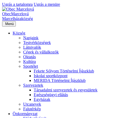
Ugrás a tartalomra
Ugrás a menüre
Obec
Marcelová
Marcelháza
község
Menü
Község
Napjaink
Testvérközségek
Látnivalók
Cégek és vállalkozók
Oktatás
Kultúra
Sportélet
Fekete Sólyom Történelmi Íjászklub
Iskolai sportközpont
MERIDA Történelmi Íjászklub
Szervezetek
Társadalmi szervezetek és egyesületek
Egészségügyi ellátás
Egyházak
Utcanevek
Falutérkép
Önkormányzat