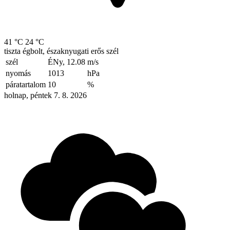
41 °C
24 °C
tiszta égbolt, északnyugati erős szél
szél
ÉNy, 12.08
m/s
nyomás
1013
hPa
páratartalom
10
%
holnap, péntek 7. 8. 2026