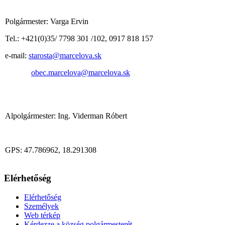
Polgármester: Varga Ervin
Tel.: +421(0)35/ 7798 301 /102, 0917 818 157
e-mail:
starosta@marcelova.sk
obec.marcelova@marcelova.sk
Alpolgármester: Ing. Viderman Róbert
GPS: 47.786962, 18.291308
Elérhetőség
Elérhetőség
Személyek
Web térkép
Kérdezze a község polgármesterét