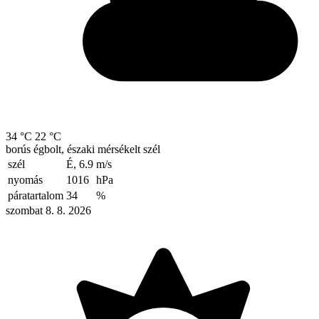
34 °C
22 °C
borús égbolt, északi mérsékelt szél
szél
É, 6.9
m/s
nyomás
1016
hPa
páratartalom
34
%
szombat 8. 8. 2026