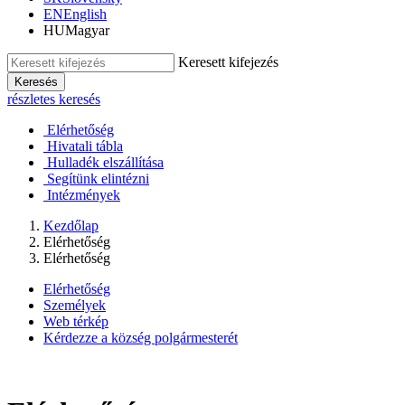
EN
English
HU
Magyar
Keresett kifejezés
Keresés
részletes keresés
Elérhetőség
Hivatali tábla
Hulladék elszállítása
Segítünk elintézni
Intézmények
Kezdőlap
Elérhetőség
Elérhetőség
Elérhetőség
Személyek
Web térkép
Kérdezze a község polgármesterét