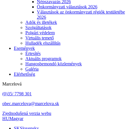
Népszavazás 2026
Önkormányzati választások 2026
Választások az önkormányzati régiók testületébe
2026
Adók és illetékek
Szolgáltatások
Polgári védelem
Virtuális temető
Hulladék elszállítás
Események
Értesítés
Aktuális programok
Hangosbemondó közlemények
Galéria
Elérhetőség
Marcelová
(0)35/ 7798 301
obec.marcelova@marcelova.sk
Zjednodušená verzia webu
HU
Magyar
SK
Slovensky