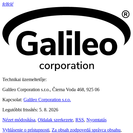
felfelé
Technikai üzemeltetője:
Galileo Corporation s.r.o., Čierna Voda 468, 925 06
Kapcsolat:
Galileo Corporation s.r.o.
Legutóbbi frissítés: 5. 8. 2026
Nézet módosítása
,
Oldalak szerkezete
,
RSS
,
Nyomtatás
Vyhlásenie o prístupnosti
,
Za obsah zodpovedá správca obsahu
,