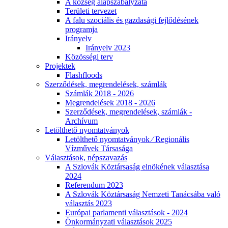
A község alapszabályzata
Területi tervezet
A falu szociális és gazdasági fejlődésének
programja
Irányelv
Irányelv 2023
Közösségi terv
Projektek
Flashfloods
Szerződések, megrendelések, számlák
Számlák 2018 - 2026
Megrendelések 2018 - 2026
Szerződések, megrendelések, számlák -
Archívum
Letölthető nyomtatványok
Letölthető nyomtatványok ⁄ Regionális
Vízművek Társasága
Választások, népszavazás
A Szlovák Köztársaság elnökének választása
2024
Referendum 2023
A Szlovák Köztársaság Nemzeti Tanácsába való
választás 2023
Európai parlamenti választások - 2024
Önkormányzati választások 2025