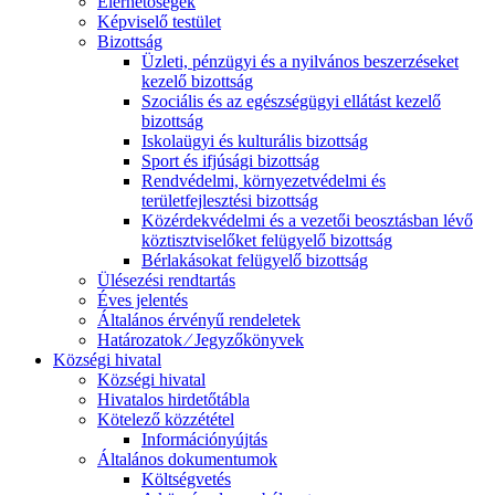
Elérhetőségek
Képviselő testület
Bizottság
Üzleti, pénzügyi és a nyilvános beszerzéseket
kezelő bizottság
Szociális és az egészségügyi ellátást kezelő
bizottság
Iskolaügyi és kulturális bizottság
Sport és ifjúsági bizottság
Rendvédelmi, környezetvédelmi és
területfejlesztési bizottság
Közérdekvédelmi és a vezetői beosztásban lévő
köztisztviselőket felügyelő bizottság
Bérlakásokat felügyelő bizottság
Ülésezési rendtartás
Éves jelentés
Általános érvényű rendeletek
Határozatok ⁄ Jegyzőkönyvek
Községi hivatal
Községi hivatal
Hivatalos hirdetőtábla
Kötelező közzététel
Információnyújtás
Általános dokumentumok
Költségvetés