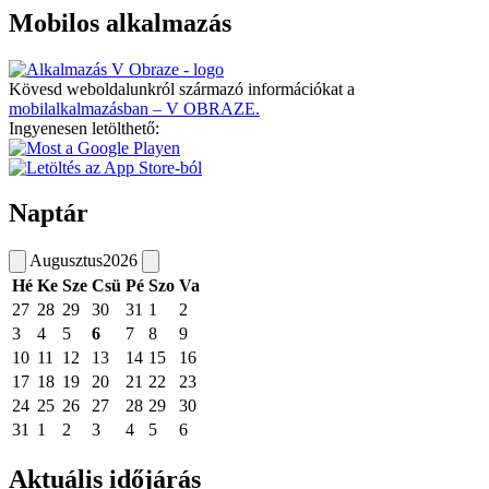
Mobilos alkalmazás
Kövesd weboldalunkról származó információkat a
mobilalkalmazásban – V OBRAZE.
Ingyenesen letölthető:
Naptár
Augusztus
2026
Hé
Ke
Sze
Csü
Pé
Szo
Va
27
28
29
30
31
1
2
3
4
5
6
7
8
9
10
11
12
13
14
15
16
17
18
19
20
21
22
23
24
25
26
27
28
29
30
31
1
2
3
4
5
6
Aktuális időjárás