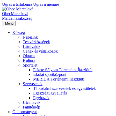
Ugrás a tartalomra
Ugrás a menüre
Obec
Marcelová
Marcelháza
község
Menü
Község
Napjaink
Testvérközségek
Látnivalók
Cégek és vállalkozók
Oktatás
Kultúra
Sportélet
Fekete Sólyom Történelmi Íjászklub
Iskolai sportközpont
MERIDA Történelmi Íjászklub
Szervezetek
Társadalmi szervezetek és egyesületek
Egészségügyi ellátás
Egyházak
Utcanevek
Falutérkép
Önkormányzat