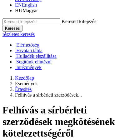
EN
English
HU
Magyar
Keresett kifejezés
Keresés
részletes keresés
Elérhetőség
Hivatali tábla
Hulladék elszállítása
Segítünk elintézni
Intézmények
Kezdőlap
Események
Értesítés
Felhívás a sírbérleti szerződések...
Felhívás a sírbérleti
szerződések megkötésének
kötelezettségéről