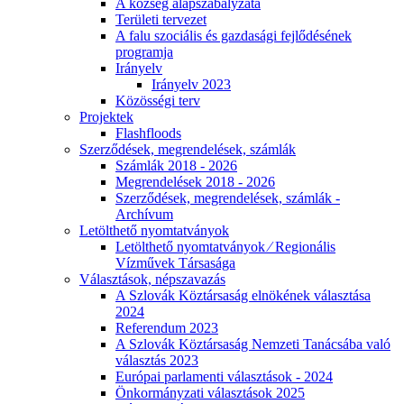
A község alapszabályzata
Területi tervezet
A falu szociális és gazdasági fejlődésének
programja
Irányelv
Irányelv 2023
Közösségi terv
Projektek
Flashfloods
Szerződések, megrendelések, számlák
Számlák 2018 - 2026
Megrendelések 2018 - 2026
Szerződések, megrendelések, számlák -
Archívum
Letölthető nyomtatványok
Letölthető nyomtatványok ⁄ Regionális
Vízművek Társasága
Választások, népszavazás
A Szlovák Köztársaság elnökének választása
2024
Referendum 2023
A Szlovák Köztársaság Nemzeti Tanácsába való
választás 2023
Európai parlamenti választások - 2024
Önkormányzati választások 2025