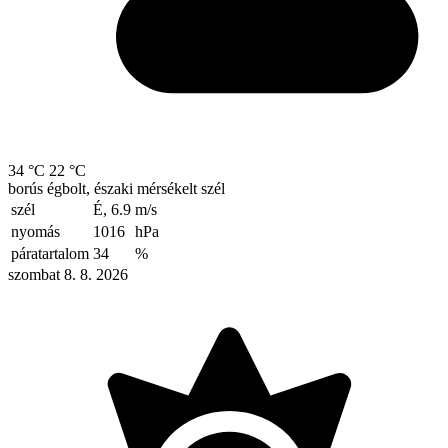
34 °C
22 °C
borús égbolt, északi mérsékelt szél
szél
É, 6.9
m/s
nyomás
1016
hPa
páratartalom
34
%
szombat 8. 8. 2026