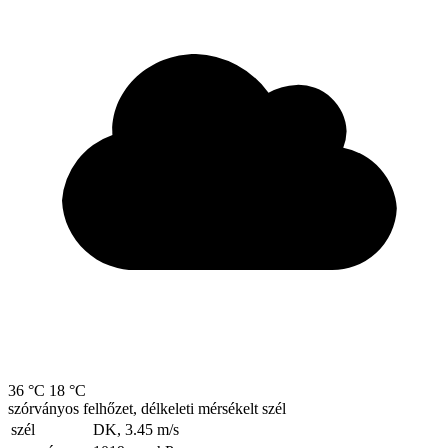
36 °C
18 °C
szórványos felhőzet, délkeleti mérsékelt szél
szél
DK, 3.45
m/s