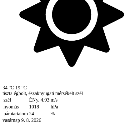
34 °C
19 °C
tiszta égbolt, északnyugati mérsékelt szél
szél
ÉNy, 4.93
m/s
nyomás
1018
hPa
páratartalom
24
%
vasárnap 9. 8. 2026