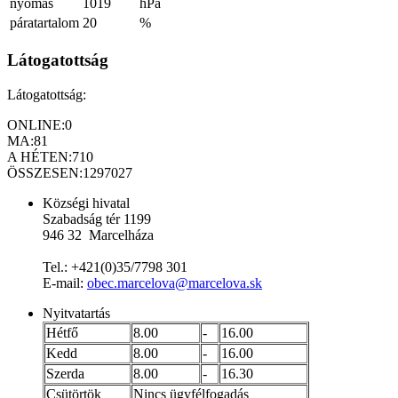
nyomás
1019
hPa
páratartalom
20
%
Látogatottság
Látogatottság:
ONLINE:
0
MA:
81
A HÉTEN:
710
ÖSSZESEN:
1297027
Községi hivatal
Szabadság tér 1199
946 32 Marcelháza
Tel.: +421(0)35/7798 301
E-mail:
obec.marcelova@marcelova.sk
Nyitvatartás
Hétfő
8.00
-
16.00
Kedd
8.00
-
16.00
Szerda
8.00
-
16.30
Csütörtök
Nincs ügyfélfogadás