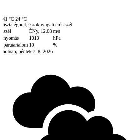
41 °C
24 °C
tiszta égbolt, északnyugati erős szél
szél
ÉNy, 12.08
m/s
nyomás
1013
hPa
páratartalom
10
%
holnap, péntek 7. 8. 2026