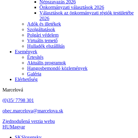
Népszavazás 2026
Önkormányzati választások 2026
Választások az önkormányzati régiók testületébe
2026
Adók és illetékek
Szolgáltatások
Polgári védelem
Virtuális temető
Hulladék elszállítás
Események
Értesítés
Aktuális programok
Hangosbemondó közlemények
Galéria
Elérhetőség
Marcelová
(0)35/ 7798 301
obec.marcelova@marcelova.sk
Zjednodušená verzia webu
HU
Magyar
SK
Slovensky