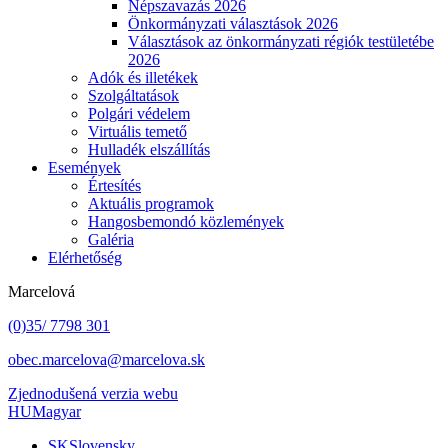
Népszavazás 2026
Önkormányzati választások 2026
Választások az önkormányzati régiók testületébe
2026
Adók és illetékek
Szolgáltatások
Polgári védelem
Virtuális temető
Hulladék elszállítás
Események
Értesítés
Aktuális programok
Hangosbemondó közlemények
Galéria
Elérhetőség
Marcelová
(0)35/ 7798 301
obec.marcelova@marcelova.sk
Zjednodušená verzia webu
HU
Magyar
SK
Slovensky