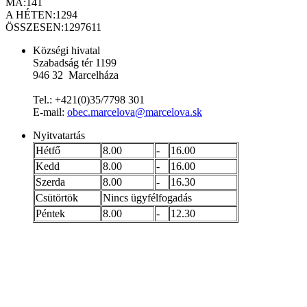
MA:
141
A HÉTEN:
1294
ÖSSZESEN:
1297611
Községi hivatal
Szabadság tér 1199
946 32 Marcelháza
Tel.: +421(0)35/7798 301
E-mail:
obec.marcelova@marcelova.sk
Nyitvatartás
Hétfő
8.00
-
16.00
Kedd
8.00
-
16.00
Szerda
8.00
-
16.30
Csütörtök
Nincs ügyfélfogadás
Péntek
8.00
-
12.30