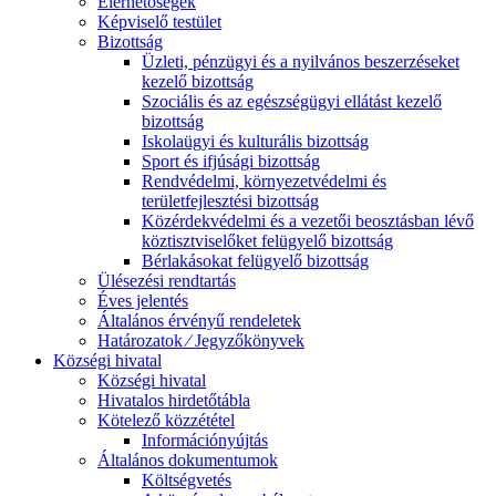
Elérhetőségek
Képviselő testület
Bizottság
Üzleti, pénzügyi és a nyilvános beszerzéseket
kezelő bizottság
Szociális és az egészségügyi ellátást kezelő
bizottság
Iskolaügyi és kulturális bizottság
Sport és ifjúsági bizottság
Rendvédelmi, környezetvédelmi és
területfejlesztési bizottság
Közérdekvédelmi és a vezetői beosztásban lévő
köztisztviselőket felügyelő bizottság
Bérlakásokat felügyelő bizottság
Ülésezési rendtartás
Éves jelentés
Általános érvényű rendeletek
Határozatok ⁄ Jegyzőkönyvek
Községi hivatal
Községi hivatal
Hivatalos hirdetőtábla
Kötelező közzététel
Információnyújtás
Általános dokumentumok
Költségvetés