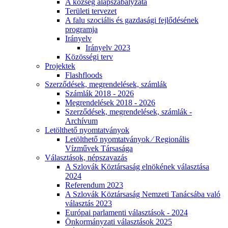
A község alapszabályzata
Területi tervezet
A falu szociális és gazdasági fejlődésének
programja
Irányelv
Irányelv 2023
Közösségi terv
Projektek
Flashfloods
Szerződések, megrendelések, számlák
Számlák 2018 - 2026
Megrendelések 2018 - 2026
Szerződések, megrendelések, számlák -
Archívum
Letölthető nyomtatványok
Letölthető nyomtatványok ⁄ Regionális
Vízművek Társasága
Választások, népszavazás
A Szlovák Köztársaság elnökének választása
2024
Referendum 2023
A Szlovák Köztársaság Nemzeti Tanácsába való
választás 2023
Európai parlamenti választások - 2024
Önkormányzati választások 2025