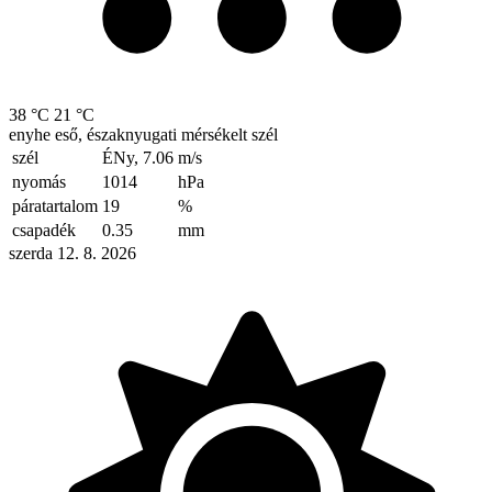
38 °C
21 °C
enyhe eső, északnyugati mérsékelt szél
szél
ÉNy, 7.06
m/s
nyomás
1014
hPa
páratartalom
19
%
csapadék
0.35
mm
szerda 12. 8. 2026