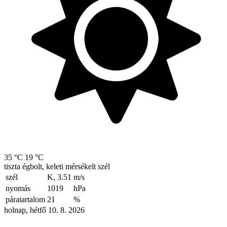
35 °C
19 °C
tiszta égbolt, keleti mérsékelt szél
szél
K, 3.51
m/s
nyomás
1019
hPa
páratartalom
21
%
holnap, hétfő 10. 8. 2026