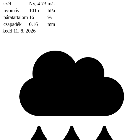
szél
Ny, 4.73
m/s
nyomás
1015
hPa
páratartalom
16
%
csapadék
0.16
mm
kedd 11. 8. 2026