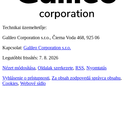
Technikai üzemeltetője:
Galileo Corporation s.r.o., Čierna Voda 468, 925 06
Kapcsolat:
Galileo Corporation s.r.o.
Legutóbbi frissítés: 7. 8. 2026
Nézet módosítása
,
Oldalak szerkezete
,
RSS
,
Nyomtatás
Vyhlásenie o prístupnosti
,
Za obsah zodpovedá správca obsahu
,
Cookies
,
Webové sídlo