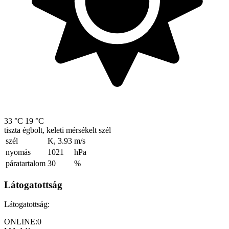
33 °C
19 °C
tiszta égbolt, keleti mérsékelt szél
szél
K, 3.93
m/s
nyomás
1021
hPa
páratartalom
30
%
Látogatottság
Látogatottság:
ONLINE:
0