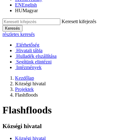
EN
English
HU
Magyar
Keresett kifejezés
Keresés
részletes keresés
Elérhetőség
Hivatali tábla
Hulladék elszállítása
Segítünk elintézni
Intézmények
Kezdőlap
Községi hivatal
Projektek
Flashfloods
Flashfloods
Községi hivatal
Községi hivatal