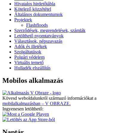
Hivatalos hirdetőtábla
Kötelező közzététel
Általános dokumentumok
Projektek
Flashfloods
Szerződések, megrendelések, számlák
Letölthető nyomtatványok
Választások, népszavazás
Adók és illetékek
Szolgáltatások
Polgári védelem
Virtuális temető
Hulladék elszállítás
Mobilos alkalmazás
Kövesd weboldalunkról származó információkat a
mobilalkalmazásban – V OBRAZE.
Ingyenesen letölthető:
Naptár