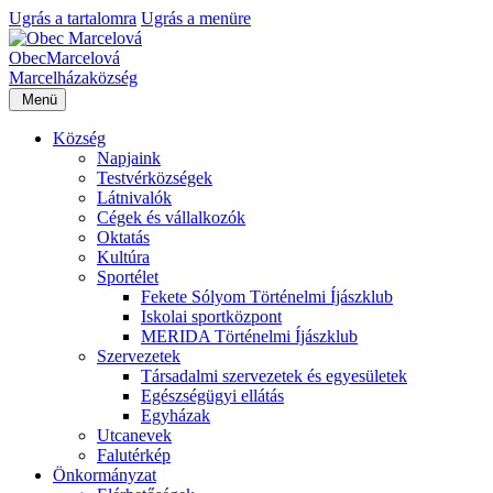
Ugrás a tartalomra
Ugrás a menüre
Obec
Marcelová
Marcelháza
község
Menü
Község
Napjaink
Testvérközségek
Látnivalók
Cégek és vállalkozók
Oktatás
Kultúra
Sportélet
Fekete Sólyom Történelmi Íjászklub
Iskolai sportközpont
MERIDA Történelmi Íjászklub
Szervezetek
Társadalmi szervezetek és egyesületek
Egészségügyi ellátás
Egyházak
Utcanevek
Falutérkép
Önkormányzat