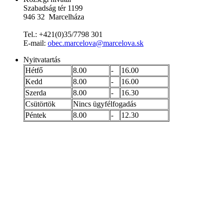
Szabadság tér 1199
946 32 Marcelháza
Tel.: +421(0)35/7798 301
E-mail:
obec.marcelova@marcelova.sk
Nyitvatartás
Hétfő
8.00
-
16.00
Kedd
8.00
-
16.00
Szerda
8.00
-
16.30
Csütörtök
Nincs ügyfélfogadás
Péntek
8.00
-
12.30