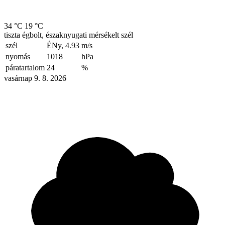
34 °C
19 °C
tiszta égbolt, északnyugati mérsékelt szél
szél
ÉNy, 4.93
m/s
nyomás
1018
hPa
páratartalom
24
%
vasárnap 9. 8. 2026