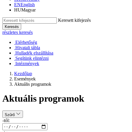
EN
English
HU
Magyar
Keresett kifejezés
Keresés
részletes keresés
Elérhetőség
Hivatali tábla
Hulladék elszállítása
Segítünk elintézni
Intézmények
Kezdőlap
Események
Aktuális programok
Aktuális programok
Szűrő
-tól: