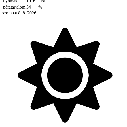
nyomás
1016
hPa
páratartalom
34
%
szombat 8. 8. 2026