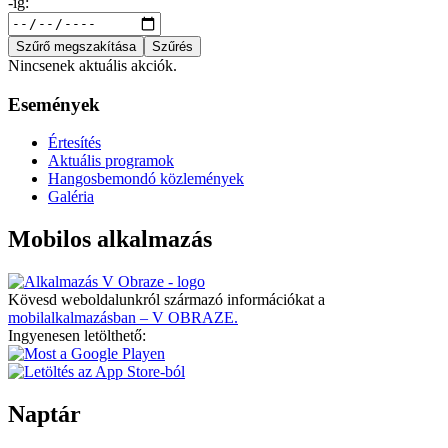
-ig:
Szűrő megszakítása
Szűrés
Nincsenek aktuális akciók.
Események
Értesítés
Aktuális programok
Hangosbemondó közlemények
Galéria
Mobilos alkalmazás
Kövesd weboldalunkról származó információkat a
mobilalkalmazásban – V OBRAZE.
Ingyenesen letölthető:
Naptár