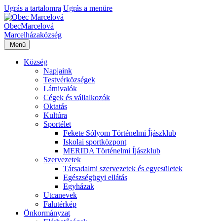
Ugrás a tartalomra
Ugrás a menüre
Obec
Marcelová
Marcelháza
község
Menü
Község
Napjaink
Testvérközségek
Látnivalók
Cégek és vállalkozók
Oktatás
Kultúra
Sportélet
Fekete Sólyom Történelmi Íjászklub
Iskolai sportközpont
MERIDA Történelmi Íjászklub
Szervezetek
Társadalmi szervezetek és egyesületek
Egészségügyi ellátás
Egyházak
Utcanevek
Falutérkép
Önkormányzat