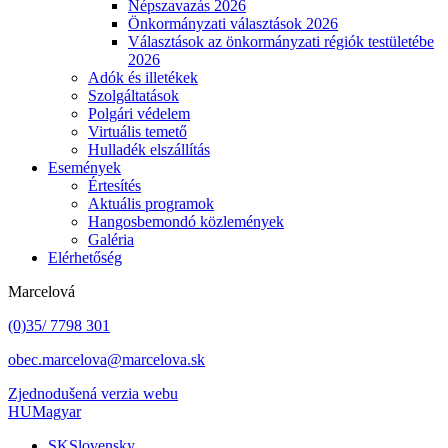
Népszavazás 2026
Önkormányzati választások 2026
Választások az önkormányzati régiók testületébe
2026
Adók és illetékek
Szolgáltatások
Polgári védelem
Virtuális temető
Hulladék elszállítás
Események
Értesítés
Aktuális programok
Hangosbemondó közlemények
Galéria
Elérhetőség
Marcelová
(0)35/ 7798 301
obec.marcelova@marcelova.sk
Zjednodušená verzia webu
HU
Magyar
SK
Slovensky