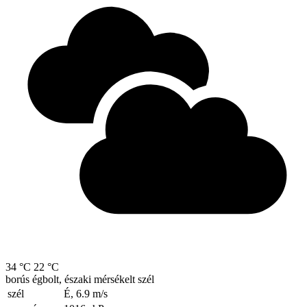
34 °C
22 °C
borús égbolt, északi mérsékelt szél
szél
É, 6.9
m/s