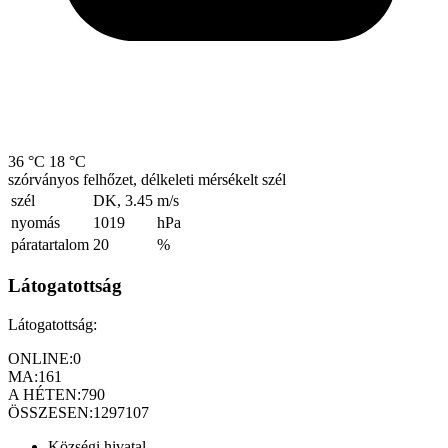
36 °C
18 °C
szórványos felhőzet, délkeleti mérsékelt szél
szél
DK, 3.45
m/s
nyomás
1019
hPa
páratartalom
20
%
Látogatottság
Látogatottság:
ONLINE:
0
MA:
161
A HÉTEN:
790
ÖSSZESEN:
1297107
Községi hivatal