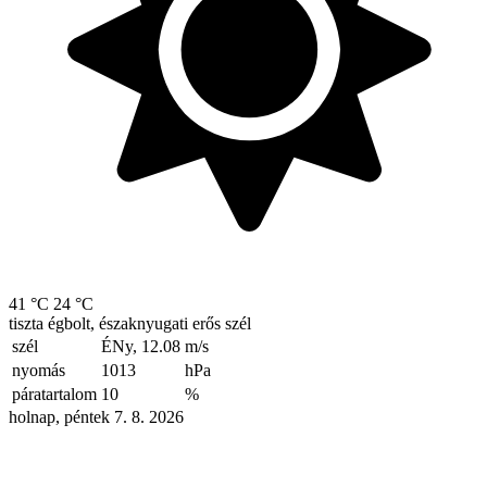
41 °C
24 °C
tiszta égbolt, északnyugati erős szél
szél
ÉNy, 12.08
m/s
nyomás
1013
hPa
páratartalom
10
%
holnap, péntek 7. 8. 2026