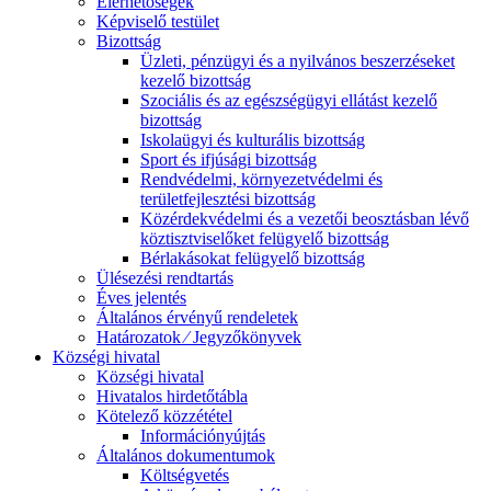
Elérhetőségek
Képviselő testület
Bizottság
Üzleti, pénzügyi és a nyilvános beszerzéseket
kezelő bizottság
Szociális és az egészségügyi ellátást kezelő
bizottság
Iskolaügyi és kulturális bizottság
Sport és ifjúsági bizottság
Rendvédelmi, környezetvédelmi és
területfejlesztési bizottság
Közérdekvédelmi és a vezetői beosztásban lévő
köztisztviselőket felügyelő bizottság
Bérlakásokat felügyelő bizottság
Ülésezési rendtartás
Éves jelentés
Általános érvényű rendeletek
Határozatok ⁄ Jegyzőkönyvek
Községi hivatal
Községi hivatal
Hivatalos hirdetőtábla
Kötelező közzététel
Információnyújtás
Általános dokumentumok
Költségvetés