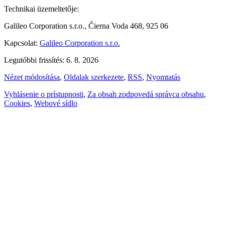
Technikai üzemeltetője:
Galileo Corporation s.r.o., Čierna Voda 468, 925 06
Kapcsolat:
Galileo Corporation s.r.o.
Legutóbbi frissítés: 6. 8. 2026
Nézet módosítása
,
Oldalak szerkezete
,
RSS
,
Nyomtatás
Vyhlásenie o prístupnosti
,
Za obsah zodpovedá správca obsahu
,
Cookies
,
Webové sídlo