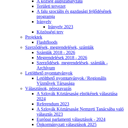
A község alapszabályzata
Területi tervezet
A falu szociális és gazdasági fejlődésének
programja
Irányelv
Irányelv 2023
Közösségi terv
Projektek
Flashfloods
Szerződések, megrendelések, számlák
Számlák 2018 - 2026
Megrendelések 2018 - 2026
Szerződések, megrendelések, számlák -
Archívum
Letölthető nyomtatványok
Letölthető nyomtatványok ⁄ Regionális
Vízművek Társasága
Választások, népszavazás
A Szlovák Köztársaság elnökének választása
2024
Referendum 2023
A Szlovák Köztársaság Nemzeti Tanácsába való
választás 2023
Európai parlamenti választások - 2024
Önkormányzati választások 2025