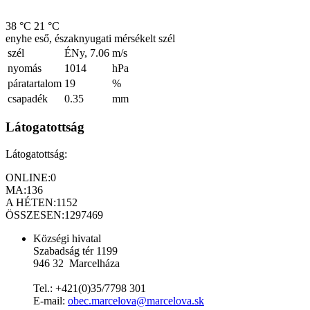
38 °C
21 °C
enyhe eső, északnyugati mérsékelt szél
szél
ÉNy, 7.06
m/s
nyomás
1014
hPa
páratartalom
19
%
csapadék
0.35
mm
Látogatottság
Látogatottság:
ONLINE:
0
MA:
136
A HÉTEN:
1152
ÖSSZESEN:
1297469
Községi hivatal
Szabadság tér 1199
946 32 Marcelháza
Tel.: +421(0)35/7798 301
E-mail:
obec.marcelova@marcelova.sk