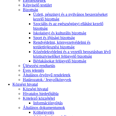
Elérhetőségek
Képviselő testület
Bizottság
Üzleti, pénzügyi és a nyilvános beszerzéseket
kezelő bizottság
Szociális és az egészségügyi ellátást kezelő
bizottság
Iskolaügyi és kulturális bizottság
Sport és ifjúsági bizottság
Rendvédelmi, környezetvédelmi és
területfejlesztési bizottság
Közérdekvédelmi és a vezetői beosztásban lévő
köztisztviselőket felügyelő bizottság
Bérlakásokat felügyelő bizottság
Ülésezési rendtartás
Éves jelentés
Általános érvényű rendeletek
Határozatok ⁄ Jegyzőkönyvek
Községi hivatal
Községi hivatal
Hivatalos hirdetőtábla
Kötelező közzététel
Információnyújtás
Általános dokumentumok
Költségvetés