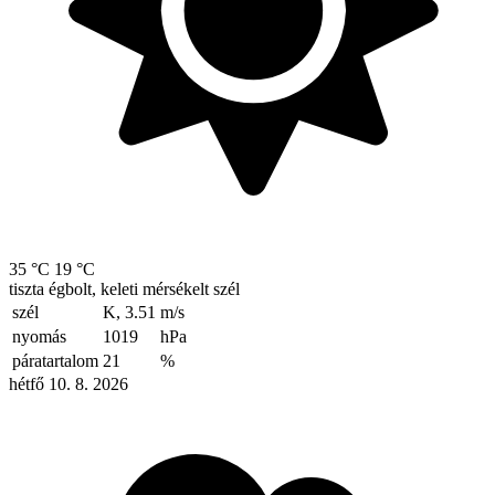
35 °C
19 °C
tiszta égbolt, keleti mérsékelt szél
szél
K, 3.51
m/s
nyomás
1019
hPa
páratartalom
21
%
hétfő 10. 8. 2026