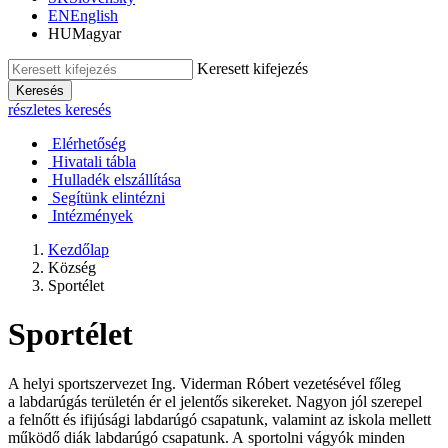
EN
English
HU
Magyar
Keresett kifejezés
Keresés
részletes keresés
Elérhetőség
Hivatali tábla
Hulladék elszállítása
Segítünk elintézni
Intézmények
Kezdőlap
Község
Sportélet
Sportélet
A helyi sportszervezet Ing. Viderman Róbert vezetésével főleg
a labdarúgás területén ér el jelentős sikereket. Nagyon jól szerepel
a felnőtt és ifijúsági labdarúgó csapatunk, valamint az iskola mellett
működő diák labdarúgó csapatunk. A sportolni vágyók minden