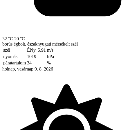
32 °C
20 °C
borús égbolt, északnyugati mérsékelt szél
szél
ÉNy, 5.91
m/s
nyomás
1019
hPa
páratartalom
34
%
holnap, vasárnap 9. 8. 2026