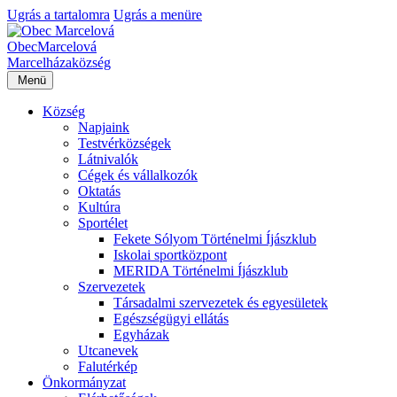
Ugrás a tartalomra
Ugrás a menüre
Obec
Marcelová
Marcelháza
község
Menü
Község
Napjaink
Testvérközségek
Látnivalók
Cégek és vállalkozók
Oktatás
Kultúra
Sportélet
Fekete Sólyom Történelmi Íjászklub
Iskolai sportközpont
MERIDA Történelmi Íjászklub
Szervezetek
Társadalmi szervezetek és egyesületek
Egészségügyi ellátás
Egyházak
Utcanevek
Falutérkép
Önkormányzat