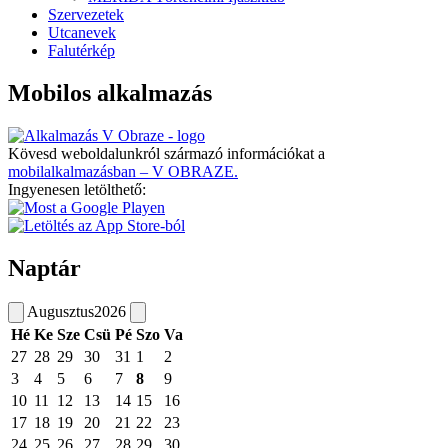
Szervezetek
Utcanevek
Falutérkép
Mobilos alkalmazás
Kövesd weboldalunkról származó információkat a
mobilalkalmazásban – V OBRAZE.
Ingyenesen letölthető:
Naptár
Augusztus
2026
Hé
Ke
Sze
Csü
Pé
Szo
Va
27
28
29
30
31
1
2
3
4
5
6
7
8
9
10
11
12
13
14
15
16
17
18
19
20
21
22
23
24
25
26
27
28
29
30