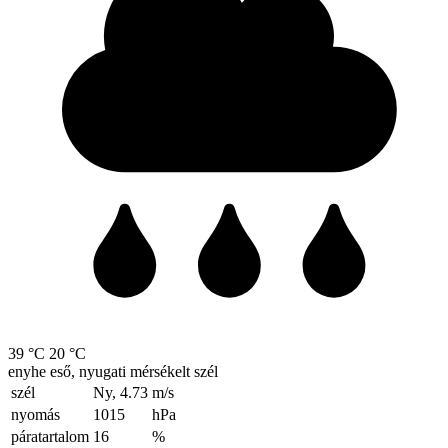
39 °C
20 °C
enyhe eső, nyugati mérsékelt szél
szél
Ny, 4.73
m/s
nyomás
1015
hPa
páratartalom
16
%