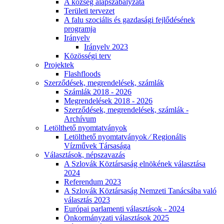
A község alapszabályzata
Területi tervezet
A falu szociális és gazdasági fejlődésének
programja
Irányelv
Irányelv 2023
Közösségi terv
Projektek
Flashfloods
Szerződések, megrendelések, számlák
Számlák 2018 - 2026
Megrendelések 2018 - 2026
Szerződések, megrendelések, számlák -
Archívum
Letölthető nyomtatványok
Letölthető nyomtatványok ⁄ Regionális
Vízművek Társasága
Választások, népszavazás
A Szlovák Köztársaság elnökének választása
2024
Referendum 2023
A Szlovák Köztársaság Nemzeti Tanácsába való
választás 2023
Európai parlamenti választások - 2024
Önkormányzati választások 2025