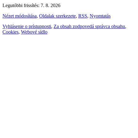
Legutóbbi frissítés: 7. 8. 2026
Nézet módosítása
,
Oldalak szerkezete
,
RSS
,
Nyomtatás
Vyhlásenie o prístupnosti
,
Za obsah zodpovedá správca obsahu
,
Cookies
,
Webové sídlo