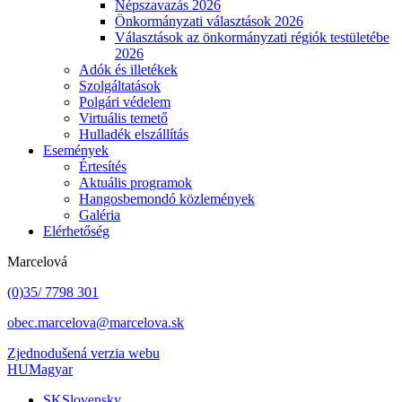
Népszavazás 2026
Önkormányzati választások 2026
Választások az önkormányzati régiók testületébe
2026
Adók és illetékek
Szolgáltatások
Polgári védelem
Virtuális temető
Hulladék elszállítás
Események
Értesítés
Aktuális programok
Hangosbemondó közlemények
Galéria
Elérhetőség
Marcelová
(0)35/ 7798 301
obec.marcelova@marcelova.sk
Zjednodušená verzia webu
HU
Magyar
SK
Slovensky