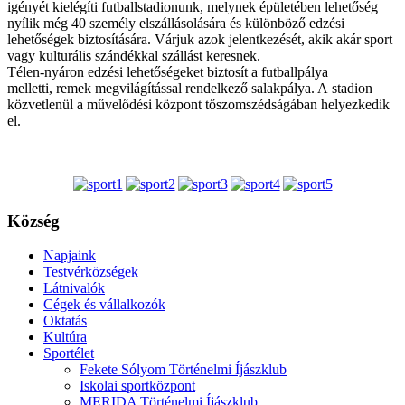
igényét kielégíti futballstadionunk, melynek épületében lehetőség
nyílik még 40 személy elszállásolására és különböző edzési
lehetőségek biztosítására. Várjuk azok jelentkezését, akik akár sport
vagy kulturális szándékkal szállást keresnek.
Télen-nyáron edzési lehetőségeket biztosít a futballpálya
melletti, remek megvilágítással rendelkező salakpálya. A stadion
közvetlenül a művelődési központ tőszomszédságában helyezkedik
el.
Község
Napjaink
Testvérközségek
Látnivalók
Cégek és vállalkozók
Oktatás
Kultúra
Sportélet
Fekete Sólyom Történelmi Íjászklub
Iskolai sportközpont
MERIDA Történelmi Íjászklub