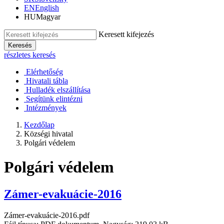
EN
English
HU
Magyar
Keresett kifejezés
Keresés
részletes keresés
Elérhetőség
Hivatali tábla
Hulladék elszállítása
Segítünk elintézni
Intézmények
Kezdőlap
Községi hivatal
Polgári védelem
Polgári védelem
Zámer-evakuácie-2016
Zámer-evakuácie-2016.pdf