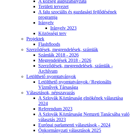
A község alapszabályzata
Területi tervezet
A falu szociális és gazdasági fejlődésének
programja
Irányelv
Irányelv 2023
Közösségi terv
Projektek
Flashfloods
Szerződések, megrendelések, számlák
Számlák 2018 - 2026
Megrendelések 2018 - 2026
Szerződések, megrendelések, számlák -
Archívum
Letölthető nyomtatványok
Letölthető nyomtatványok ⁄ Regionális
Vízművek Társasága
Választások, népszavazás
A Szlovák Köztársaság elnökének választása
2024
Referendum 2023
A Szlovák Köztársaság Nemzeti Tanácsába való
választás 2023
Európai parlamenti választások - 2024
Önkormányzati választások 2025