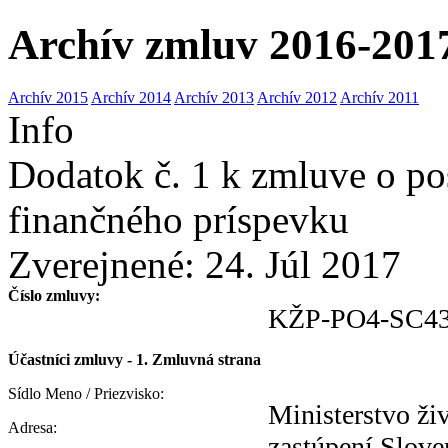
Archív zmluv 2016-201
Archív 2015
Archív 2014
Archív 2013
Archív 2012
Archív 2011
Info
Dodatok č. 1 k zmluve o po
finančného príspevku
Zverejnené:
24. Júl 2017
Číslo zmluvy:
KŽP-PO4-SC43
Účastníci zmluvy - 1. Zmluvná strana
Sídlo Meno / Priezvisko:
Ministerstvo ži
Adresa:
zastúpení Slove