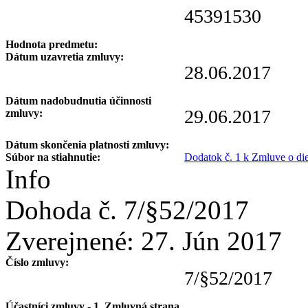
45391530
Hodnota predmetu:
Dátum uzavretia zmluvy:
28.06.2017
Dátum nadobudnutia účinnosti
29.06.2017
zmluvy:
Dátum skončenia platnosti zmluvy:
Súbor na stiahnutie:
Dodatok č. 1 k Zmluve o di
Info
Dohoda č. 7/§52/2017
Zverejnené:
27. Jún 2017
Číslo zmluvy:
7/§52/2017
Účastníci zmluvy - 1. Zmluvná strana