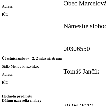
Obec Marcelov
Adresa:
IČO:
Námestie slobo
00306550
Účastníci zmluvy - 2. Zmluvná strana
Sídlo Meno / Priezvisko:
Tomáš Jančík
Adresa:
IČO:
Hodnota predmetu:
Dátum uzavretia zmluvy:
30.06.2017