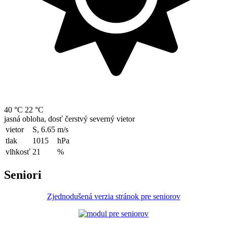
40 °C
22 °C
jasná obloha, dosť čerstvý severný vietor
vietor
S, 6.65
m/s
tlak
1015
hPa
vlhkosť
21
%
Seniori
Zjednodušená verzia stránok pre seniorov