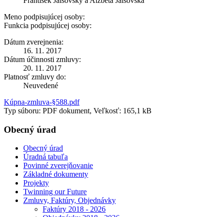
František Jalsovsky a Alžbeta Jalšovská
Meno podpisujúcej osoby:
Funkcia podpisujúcej osoby:
Dátum zverejnenia:
16. 11. 2017
Dátum účinnosti zmluvy:
20. 11. 2017
Platnosť zmluvy do:
Neuvedené
Kúpna-zmluva-§588.pdf
Typ súboru: PDF dokument, Veľkosť: 165,1 kB
Obecný úrad
Obecný úrad
Úradná tabuľa
Povinné zverejňovanie
Základné dokumenty
Projekty
Twinning our Future
Zmluvy, Faktúry, Objednávky
Faktúry 2018 - 2026