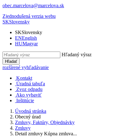
obec.marcelova@marcelova.sk
Zjednodušená verzia webu
SK
Slovensky
SK
Slovensky
EN
English
HU
Magyar
Hľadaný výraz
Hľadať
rozšírené vyhľadávanie
Kontakt
Úradná tabuľa
Zvoz odpadu
Ako vybaviť
Inštitúcie
Úvodná stránka
Obecný úrad
Zmluvy, Faktúry, Objednávky
Zmluvy
Detail zmluvy Kúpna zmluva...