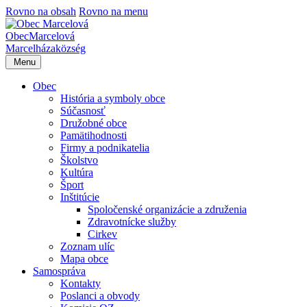
Rovno na obsah
Rovno na menu
Obec
Marcelová
Marcelháza
község
Menu
Obec
História a symboly obce
Súčasnosť
Družobné obce
Pamätihodnosti
Firmy a podnikatelia
Školstvo
Kultúra
Šport
Inštitúcie
Spoločenské organizácie a združenia
Zdravotnícke služby
Cirkev
Zoznam ulíc
Mapa obce
Samospráva
Kontakty
Poslanci a obvody