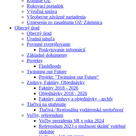
Komisie OZ
Rokovací poriadok
Výročná správa
Všeobecne záväzné nariadenia
Uznesenia zo zasadnutia OZ⁄ Zápisnica
Obecný úrad
Obecný úrad
Úradná tabuľa
Povinné zverejňovanie
Poskytovanie informácií
Základné dokumenty
Projekty
Flashfloods
Twinning our Future
Projekt: "Twinning our Future"
Zmluvy, Faktúry, Objednávky
Faktúry 2018 - 2026
Objednávky 2018 - 2026
Faktúry, zmluvy a objednávky - archív
Tlačivá na stiahnutie
Tlačivá ⁄ Regionálna vodárenská spoločnosť
Voľby, referendum
Voľby prezidenta SR v roku 2024
Referendum 2023 o možnosti skrátiť volebné
obdobie