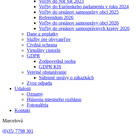
Voľby do NR SR 2023
Voľby do Európskeho parlamentu v roku 2024
Voľby do orgánov samosprávy obcí 2025
Referendum 2026
Voľby do orgánov samosprávy obcí 2026
Voľby do orgánov samosprávnych krajov 2026
Dane a poplatky
Služby pre obyvateľov
Civilná ochrana
Virtuálny cintorín
GDPR
Zodpovedná osoba
GDPR KIS
Verejné obstarávanie
Súhrnné správy o zákazkách
Zvoz odpadu
Udalosti
Oznamy
Hlásenia miestneho rozhlasu
Fotogaléria
Kontakt
Marcelová
(0)35/ 7798 301