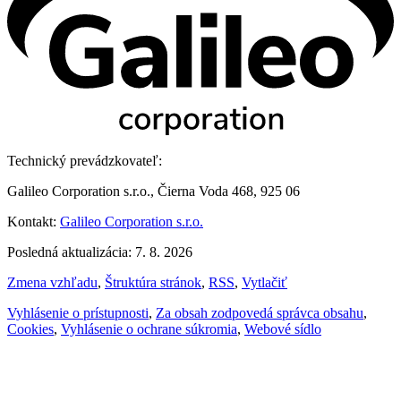
Technický prevádzkovateľ:
Galileo Corporation s.r.o., Čierna Voda 468, 925 06
Kontakt:
Galileo Corporation s.r.o.
Posledná aktualizácia: 7. 8. 2026
Zmena vzhľadu
,
Štruktúra stránok
,
RSS
,
Vytlačiť
Vyhlásenie o prístupnosti
,
Za obsah zodpovedá správca obsahu
,
Cookies
,
Vyhlásenie o ochrane súkromia
,
Webové sídlo