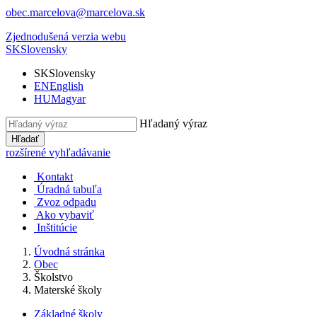
obec.marcelova@marcelova.sk
Zjednodušená verzia webu
SK
Slovensky
SK
Slovensky
EN
English
HU
Magyar
Hľadaný výraz
Hľadať
rozšírené vyhľadávanie
Kontakt
Úradná tabuľa
Zvoz odpadu
Ako vybaviť
Inštitúcie
Úvodná stránka
Obec
Školstvo
Materské školy
Základné školy