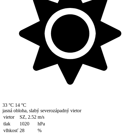
33 °C
14 °C
jasná obloha, slabý severozápadný vietor
vietor
SZ, 2.52
m/s
tlak
1020
hPa
vlhkosť
28
%