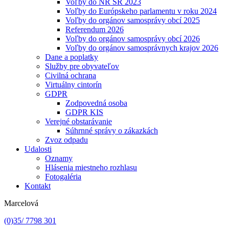
Voľby do NR SR 2023
Voľby do Európskeho parlamentu v roku 2024
Voľby do orgánov samosprávy obcí 2025
Referendum 2026
Voľby do orgánov samosprávy obcí 2026
Voľby do orgánov samosprávnych krajov 2026
Dane a poplatky
Služby pre obyvateľov
Civilná ochrana
Virtuálny cintorín
GDPR
Zodpovedná osoba
GDPR KIS
Verejné obstarávanie
Súhrnné správy o zákazkách
Zvoz odpadu
Udalosti
Oznamy
Hlásenia miestneho rozhlasu
Fotogaléria
Kontakt
Marcelová
(0)35/ 7798 301