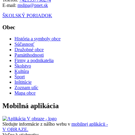
E-mail:
mslipa@pnet.sk
ŠKOLSKÝ PORIADOK
Obec
História a symboly obce
Súčasnosť
Družobné obce
Pamätihodnosti
Firmy a podnikatelia
Školstvo
Kultúra
Šport
Inštitúcie
Zoznam ulíc
Mapa obce
Mobilná aplikácia
Sledujte informácie z nášho webu v
mobilnej aplikácii -
V OBRAZE.
Voľne k stiahnutiu: