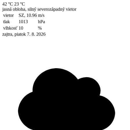
42 °C
23 °C
jasná obloha, silný severozápadný vietor
vietor
SZ, 10.96
m/s
tlak
1013
hPa
vlhkosť
10
%
zajtra, piatok 7. 8. 2026