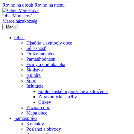
Rovno na obsah
Rovno na menu
Obec
Marcelová
Marcelháza
község
Menu
Obec
História a symboly obce
Súčasnosť
Družobné obce
Pamätihodnosti
Firmy a podnikatelia
Školstvo
Kultúra
Šport
Inštitúcie
Spoločenské organizácie a združenia
Zdravotnícke služby
Cirkev
Zoznam ulíc
Mapa obce
Samospráva
Kontakty
Poslanci a obvody