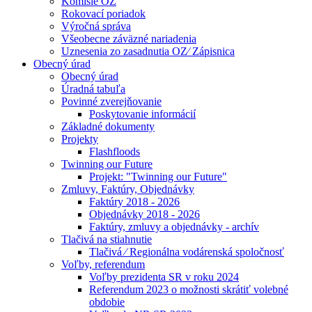
Komisie OZ
Rokovací poriadok
Výročná správa
Všeobecne záväzné nariadenia
Uznesenia zo zasadnutia OZ⁄ Zápisnica
Obecný úrad
Obecný úrad
Úradná tabuľa
Povinné zverejňovanie
Poskytovanie informácií
Základné dokumenty
Projekty
Flashfloods
Twinning our Future
Projekt: "Twinning our Future"
Zmluvy, Faktúry, Objednávky
Faktúry 2018 - 2026
Objednávky 2018 - 2026
Faktúry, zmluvy a objednávky - archív
Tlačivá na stiahnutie
Tlačivá ⁄ Regionálna vodárenská spoločnosť
Voľby, referendum
Voľby prezidenta SR v roku 2024
Referendum 2023 o možnosti skrátiť volebné
obdobie