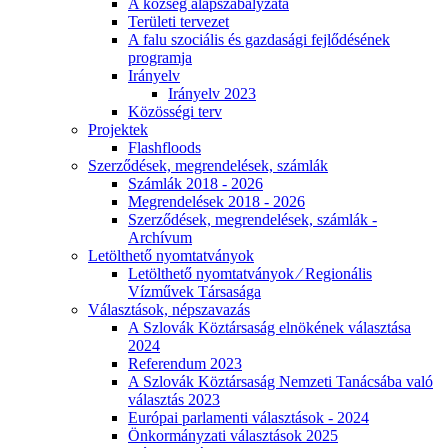
A község alapszabályzata
Területi tervezet
A falu szociális és gazdasági fejlődésének
programja
Irányelv
Irányelv 2023
Közösségi terv
Projektek
Flashfloods
Szerződések, megrendelések, számlák
Számlák 2018 - 2026
Megrendelések 2018 - 2026
Szerződések, megrendelések, számlák -
Archívum
Letölthető nyomtatványok
Letölthető nyomtatványok ⁄ Regionális
Vízművek Társasága
Választások, népszavazás
A Szlovák Köztársaság elnökének választása
2024
Referendum 2023
A Szlovák Köztársaság Nemzeti Tanácsába való
választás 2023
Európai parlamenti választások - 2024
Önkormányzati választások 2025