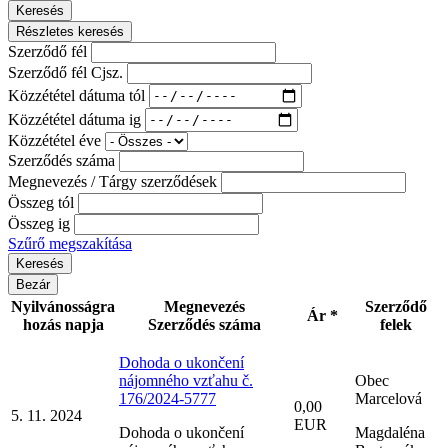
Keresés
Részletes keresés
Szerződő fél
Szerződő fél Cjsz.
Közzététel dátuma tól
Közzététel dátuma ig
Közzététel éve
Szerződés száma
Megnevezés / Tárgy szerződések
Összeg tól
Összeg ig
Szűrő megszakítása
Bezár
Nyilvánosságra
Megnevezés
Szerződő
Ár *
hozás napja
Szerződés száma
felek
Dohoda o ukončení
nájomného vzťahu č.
Obec
176/2024-5777
Marcelová
0,00
5. 11. 2024
EUR
Dohoda o ukončení
Magdaléna