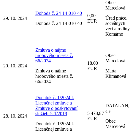
Obec
Marcelová
Dohoda č. 24-14-010-40
0,00
Úrad práce,
29. 10. 2024
EUR
Dohoda č. 24-14-010-40
sociálnych
vecí a rodiny
Komárno
Zmluva o nájme
hrobového miesta č.
Obec
66/2024
Marcelová
18,00
29. 10. 2024
EUR
Zmluva o nájme
Marta
hrobového miesta č.
Klimanová
66/2024
Dodatok č. 1/2024 k
Licenčnej zmluve a
DATALAN,
Zmluve o poskytovaní
a.s.
5 473,87
služieb č. 1/2019
28. 10. 2024
EUR
Obec
Dodatok č. 1/2024 k
Marcelová
Licenčnej zmluve a