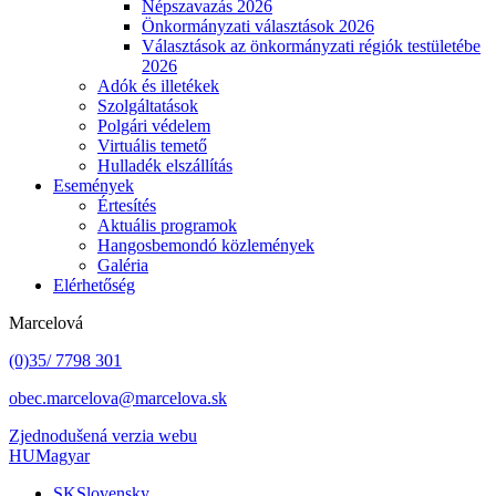
Népszavazás 2026
Önkormányzati választások 2026
Választások az önkormányzati régiók testületébe
2026
Adók és illetékek
Szolgáltatások
Polgári védelem
Virtuális temető
Hulladék elszállítás
Események
Értesítés
Aktuális programok
Hangosbemondó közlemények
Galéria
Elérhetőség
Marcelová
(0)35/ 7798 301
obec.marcelova@marcelova.sk
Zjednodušená verzia webu
HU
Magyar
SK
Slovensky