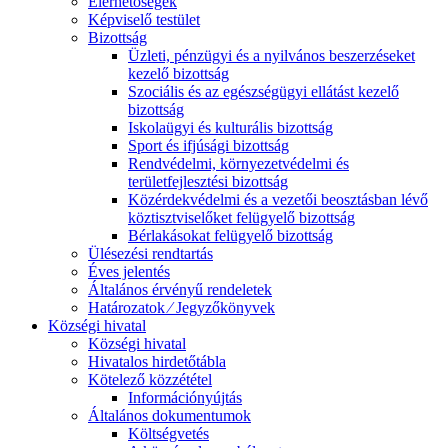
Elérhetőségek
Képviselő testület
Bizottság
Üzleti, pénzügyi és a nyilvános beszerzéseket
kezelő bizottság
Szociális és az egészségügyi ellátást kezelő
bizottság
Iskolaügyi és kulturális bizottság
Sport és ifjúsági bizottság
Rendvédelmi, környezetvédelmi és
területfejlesztési bizottság
Közérdekvédelmi és a vezetői beosztásban lévő
köztisztviselőket felügyelő bizottság
Bérlakásokat felügyelő bizottság
Ülésezési rendtartás
Éves jelentés
Általános érvényű rendeletek
Határozatok ⁄ Jegyzőkönyvek
Községi hivatal
Községi hivatal
Hivatalos hirdetőtábla
Kötelező közzététel
Információnyújtás
Általános dokumentumok
Költségvetés