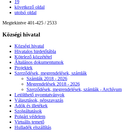
19
következő oldal
utolsó oldal
Megtekintve
401
-
425
/ 2533
Községi hivatal
Községi hivatal
Hivatalos hirdetőtábla
Kötelező közzététel
Általános dokumentumok
Projektek
Szerződések, megrendelések, számlák
Számlák 2018 - 2026
Megrendelések 2018 - 2026
Szerződések, megrendelések, számlák - Archívum
Letölthető nyomtatványok
Választások, népszavazás
Adók és illetékek
Szolgáltatások
Polgári védelem
Virtuális temető
Hulladék elszállítás