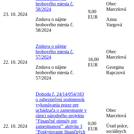
hrobového miesta č.
Obec
58/2024
Marcelová
9,00
23. 10. 2024
EUR
Zmluva o nájme
Anna
hrobového miesta č.
Vargová
58/2024
Zmluva o nájme
hrobového miesta č.
Obec
57/2024
Marcelová
18,00
22. 10. 2024
EUR
Zmluva o nájme
Georgina
hrobového miesta č.
Rapczová
57/2024
Dohoda č. 24/14/054/183
o zabezpečení podmienok
vykonávania praxe pre
uchádzača o zamestnanie v
Obec
rámci národného projektu
Marcelová
"Finančné stimuly pre
0,00
Úrad práce,
22. 10. 2024
zamestnanosť" aktivita 3
EUR
sociálnych
"Poskytovanie finančných