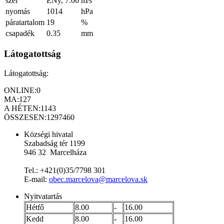
szél
ÉNy, 7.06
m/s
nyomás
1014
hPa
páratartalom
19
%
csapadék
0.35
mm
Látogatottság
Látogatottság:
ONLINE:
0
MA:
127
A HÉTEN:
1143
ÖSSZESEN:
1297460
Községi hivatal
Szabadság tér 1199
946 32 Marcelháza
Tel.: +421(0)35/7798 301
E-mail:
obec.marcelova@marcelova.sk
Nyitvatartás
Hétfő
8.00
-
16.00
Kedd
8.00
-
16.00