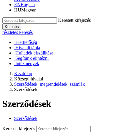
EN
English
HU
Magyar
Keresett kifejezés
Keresés
részletes keresés
Elérhetőség
Hivatali tábla
Hulladék elszállítása
Segítünk elintézni
Intézmények
Kezdőlap
Községi hivatal
Szerződések, megrendelések, számlák
Szerződések
Szerződések
Szerződések
Keresett kifejezés