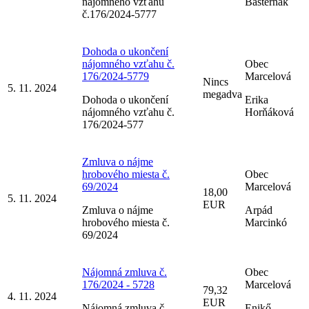
nájomného vzťahu
Basternák
č.176/2024-5777
Dohoda o ukončení
nájomného vzťahu č.
Obec
176/2024-5779
Marcelová
Nincs
5. 11. 2024
megadva
Dohoda o ukončení
Erika
nájomného vzťahu č.
Horňáková
176/2024-577
Zmluva o nájme
hrobového miesta č.
Obec
69/2024
Marcelová
18,00
5. 11. 2024
EUR
Zmluva o nájme
Arpád
hrobového miesta č.
Marcinkó
69/2024
Nájomná zmluva č.
Obec
176/2024 - 5728
Marcelová
79,32
4. 11. 2024
EUR
Nájomná zmluva č.
Enikő