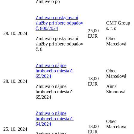
Zmluve o po
Zmluva o poskytovaní
služby pri zbere odpadov
CMT Group
č. 800/2024
s. r. o.
25,00
28. 10. 2024
EUR
Zmluva o poskytovaní
Obec
služby pri zbere odpadov
Marcelová
č. 8
Zmluva o nájme
hrobového miesta č.
Obec
65/2024
Marcelová
18,00
28. 10. 2024
EUR
Zmluva o nájme
Anna
hrobového miesta č.
Simonová
65/2024
Zmluva o nájme
hrobového miesta č.
Obec
64/2024
18,00
Marcelová
25. 10. 2024
EUR