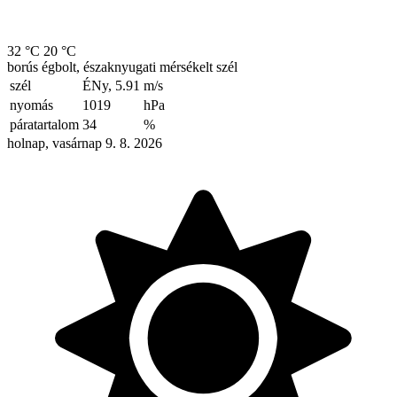
32 °C
20 °C
borús égbolt, északnyugati mérsékelt szél
szél
ÉNy, 5.91
m/s
nyomás
1019
hPa
páratartalom
34
%
holnap, vasárnap 9. 8. 2026