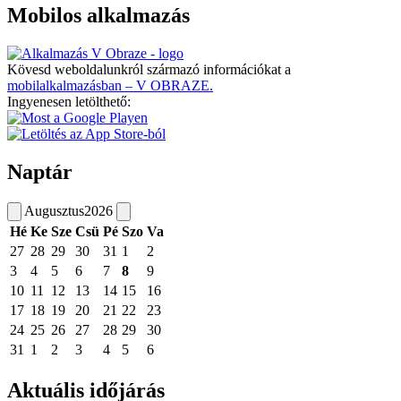
Mobilos alkalmazás
Kövesd weboldalunkról származó információkat a
mobilalkalmazásban – V OBRAZE.
Ingyenesen letölthető:
Naptár
Augusztus
2026
Hé
Ke
Sze
Csü
Pé
Szo
Va
27
28
29
30
31
1
2
3
4
5
6
7
8
9
10
11
12
13
14
15
16
17
18
19
20
21
22
23
24
25
26
27
28
29
30
31
1
2
3
4
5
6
Aktuális időjárás