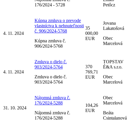
176/2024 - 5728
Petőcz
Kúpna zmluva o prevode
Jovana
vlastníctva k nehnuteľnosti
35
Lakatošová
č. 906/2024-5768
4. 11. 2024
000,00
Obec
EUR
Kúpna zmluva č.
Marcelová
906/2024-5768
Zmluva o dielo č.
TOPSTAV
370
903/2024-5764
É&A s.r.o.
4. 11. 2024
769,71
Zmluva o dielo č.
Obec
EUR
903/2024-5764
Marcelová
Nájomná zmluva č.
Obec
176/2024-5288
Marcelová
104,26
31. 10. 2024
EUR
Nájomná zmluva č.
Beáta
176/2024-5288
Csintalanová