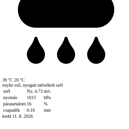
39 °C
20 °C
enyhe eső, nyugati mérsékelt szél
szél
Ny, 4.73
m/s
nyomás
1015
hPa
páratartalom
16
%
csapadék
0.16
mm
kedd 11. 8. 2026