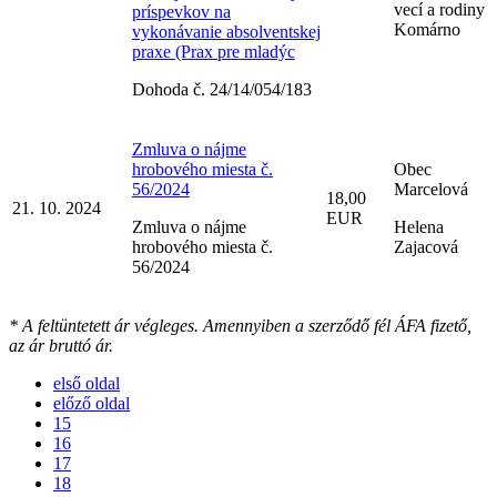
vecí a rodiny
príspevkov na
Komárno
vykonávanie absolventskej
praxe (Prax pre mladýc
Dohoda č. 24/14/054/183
Zmluva o nájme
hrobového miesta č.
Obec
56/2024
Marcelová
18,00
21. 10. 2024
EUR
Zmluva o nájme
Helena
hrobového miesta č.
Zajacová
56/2024
* A feltüntetett ár végleges. Amennyiben a szerződő fél ÁFA fizető,
az ár bruttó ár.
első oldal
előző oldal
15
16
17
18