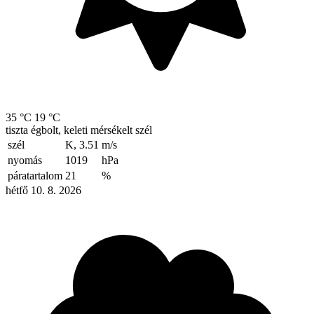
35 °C
19 °C
tiszta égbolt, keleti mérsékelt szél
szél
K, 3.51
m/s
nyomás
1019
hPa
páratartalom
21
%
hétfő 10. 8. 2026