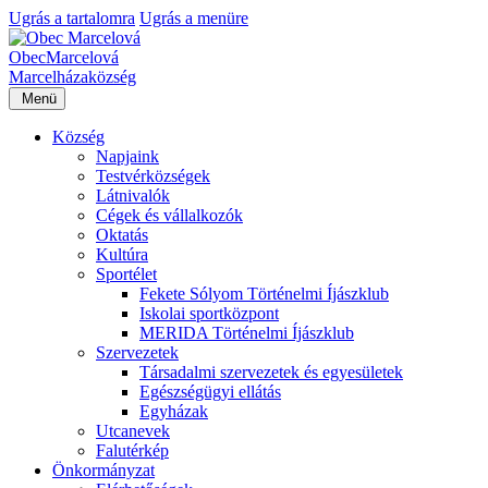
Ugrás a tartalomra
Ugrás a menüre
Obec
Marcelová
Marcelháza
község
Menü
Község
Napjaink
Testvérközségek
Látnivalók
Cégek és vállalkozók
Oktatás
Kultúra
Sportélet
Fekete Sólyom Történelmi Íjászklub
Iskolai sportközpont
MERIDA Történelmi Íjászklub
Szervezetek
Társadalmi szervezetek és egyesületek
Egészségügyi ellátás
Egyházak
Utcanevek
Falutérkép
Önkormányzat