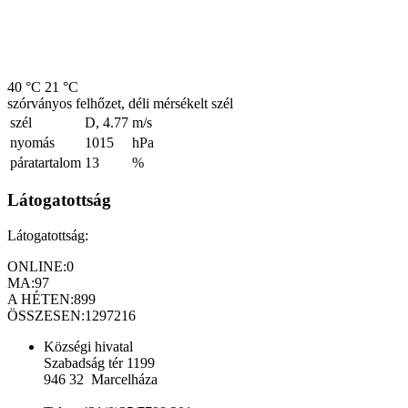
40 °C
21 °C
szórványos felhőzet, déli mérsékelt szél
szél
D, 4.77
m/s
nyomás
1015
hPa
páratartalom
13
%
Látogatottság
Látogatottság:
ONLINE:
0
MA:
97
A HÉTEN:
899
ÖSSZESEN:
1297216
Községi hivatal
Szabadság tér 1199
946 32 Marcelháza