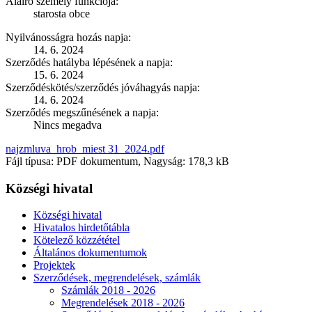
Aláíró személy funkciója:
starosta obce
Nyilvánosságra hozás napja:
14. 6. 2024
Szerződés hatályba lépésének a napja:
15. 6. 2024
Szerződéskötés/szerződés jóváhagyás napja:
14. 6. 2024
Szerződés megszűnésének a napja:
Nincs megadva
najzmluva_hrob_miest 31_2024.pdf
Fájl típusa: PDF dokumentum, Nagyság: 178,3 kB
Községi hivatal
Községi hivatal
Hivatalos hirdetőtábla
Kötelező közzététel
Általános dokumentumok
Projektek
Szerződések, megrendelések, számlák
Számlák 2018 - 2026
Megrendelések 2018 - 2026