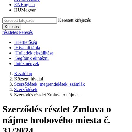
EN
English
HU
Magyar
Keresett kifejezés
Keresés
részletes keresés
Elérhetőség
Hivatali tábla
Hulladék elszállítása
Segítünk elintézni
Intézmények
Kezdőlap
Községi hivatal
Szerződések, megrendelések, számlák
Szerződések
Szerződés részlet Zmluva o nájme...
Szerződés részlet Zmluva o
nájme hrobového miesta č.
31/2024