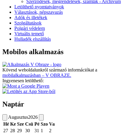
Szerződések, megrendelések, számlák - Archívum
Letölthető nyomtatványok
Választások, népszavazás
Adók és illetékek
Szolgáltatások
Polgári védelem
Virtuális temető
Hulladék elszállítás
Mobilos alkalmazás
Kövesd weboldalunkról származó információkat a
mobilalkalmazásban – V OBRAZE.
Ingyenesen letölthető:
Naptár
Augusztus
2026
Hé
Ke
Sze
Csü
Pé
Szo
Va
27
28
29
30
31
1
2