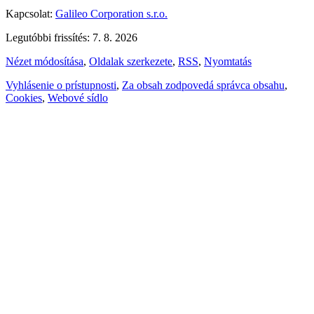
Kapcsolat:
Galileo Corporation s.r.o.
Legutóbbi frissítés: 7. 8. 2026
Nézet módosítása
,
Oldalak szerkezete
,
RSS
,
Nyomtatás
Vyhlásenie o prístupnosti
,
Za obsah zodpovedá správca obsahu
,
Cookies
,
Webové sídlo