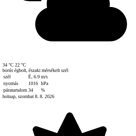
34 °C
22 °C
borús égbolt, északi mérsékelt szél
szél
É, 6.9
m/s
nyomás
1016
hPa
páratartalom
34
%
holnap, szombat 8. 8. 2026