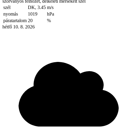
szórványos felhőzet, délkeleti mérsékelt szél
szél
DK, 3.45
m/s
nyomás
1019
hPa
páratartalom
20
%
hétfő 10. 8. 2026