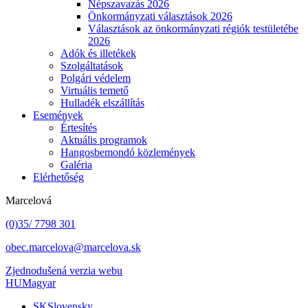
Népszavazás 2026
Önkormányzati választások 2026
Választások az önkormányzati régiók testületébe
2026
Adók és illetékek
Szolgáltatások
Polgári védelem
Virtuális temető
Hulladék elszállítás
Események
Értesítés
Aktuális programok
Hangosbemondó közlemények
Galéria
Elérhetőség
Marcelová
(0)35/ 7798 301
obec.marcelova@marcelova.sk
Zjednodušená verzia webu
HU
Magyar
SK
Slovensky