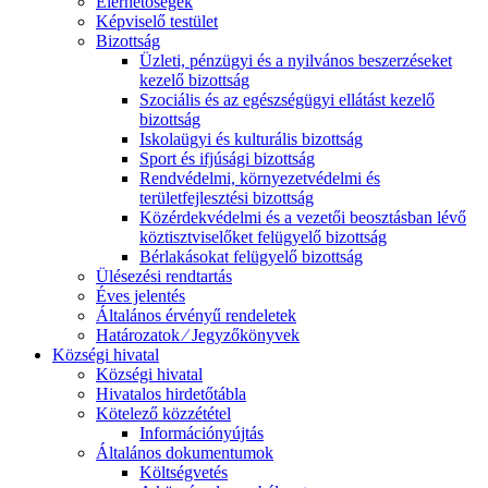
Elérhetőségek
Képviselő testület
Bizottság
Üzleti, pénzügyi és a nyilvános beszerzéseket
kezelő bizottság
Szociális és az egészségügyi ellátást kezelő
bizottság
Iskolaügyi és kulturális bizottság
Sport és ifjúsági bizottság
Rendvédelmi, környezetvédelmi és
területfejlesztési bizottság
Közérdekvédelmi és a vezetői beosztásban lévő
köztisztviselőket felügyelő bizottság
Bérlakásokat felügyelő bizottság
Ülésezési rendtartás
Éves jelentés
Általános érvényű rendeletek
Határozatok ⁄ Jegyzőkönyvek
Községi hivatal
Községi hivatal
Hivatalos hirdetőtábla
Kötelező közzététel
Információnyújtás
Általános dokumentumok
Költségvetés