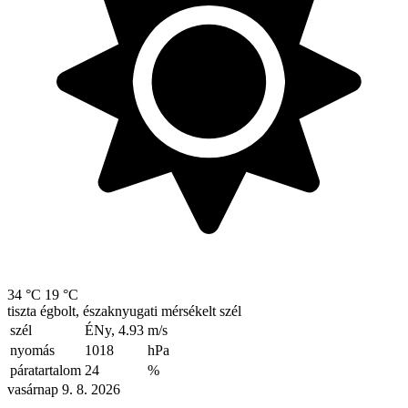
34 °C
19 °C
tiszta égbolt, északnyugati mérsékelt szél
szél
ÉNy, 4.93
m/s
nyomás
1018
hPa
páratartalom
24
%
vasárnap 9. 8. 2026