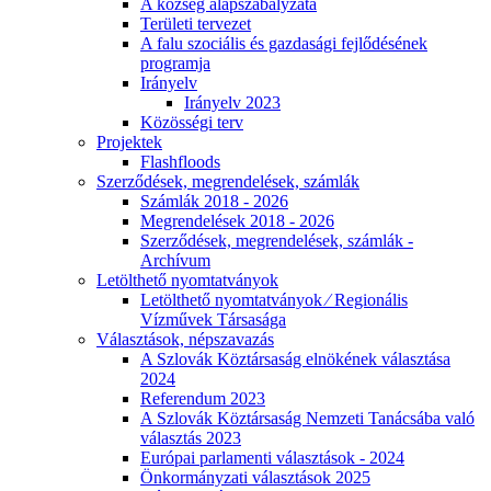
A község alapszabályzata
Területi tervezet
A falu szociális és gazdasági fejlődésének
programja
Irányelv
Irányelv 2023
Közösségi terv
Projektek
Flashfloods
Szerződések, megrendelések, számlák
Számlák 2018 - 2026
Megrendelések 2018 - 2026
Szerződések, megrendelések, számlák -
Archívum
Letölthető nyomtatványok
Letölthető nyomtatványok ⁄ Regionális
Vízművek Társasága
Választások, népszavazás
A Szlovák Köztársaság elnökének választása
2024
Referendum 2023
A Szlovák Köztársaság Nemzeti Tanácsába való
választás 2023
Európai parlamenti választások - 2024
Önkormányzati választások 2025