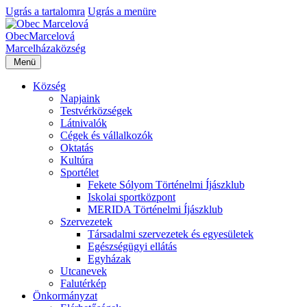
Ugrás a tartalomra
Ugrás a menüre
Obec
Marcelová
Marcelháza
község
Menü
Község
Napjaink
Testvérközségek
Látnivalók
Cégek és vállalkozók
Oktatás
Kultúra
Sportélet
Fekete Sólyom Történelmi Íjászklub
Iskolai sportközpont
MERIDA Történelmi Íjászklub
Szervezetek
Társadalmi szervezetek és egyesületek
Egészségügyi ellátás
Egyházak
Utcanevek
Falutérkép
Önkormányzat