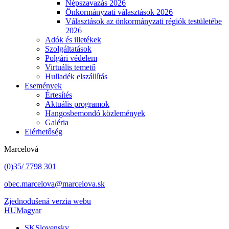
Népszavazás 2026
Önkormányzati választások 2026
Választások az önkormányzati régiók testületébe
2026
Adók és illetékek
Szolgáltatások
Polgári védelem
Virtuális temető
Hulladék elszállítás
Események
Értesítés
Aktuális programok
Hangosbemondó közlemények
Galéria
Elérhetőség
Marcelová
(0)35/ 7798 301
obec.marcelova@marcelova.sk
Zjednodušená verzia webu
HU
Magyar
SK
Slovensky