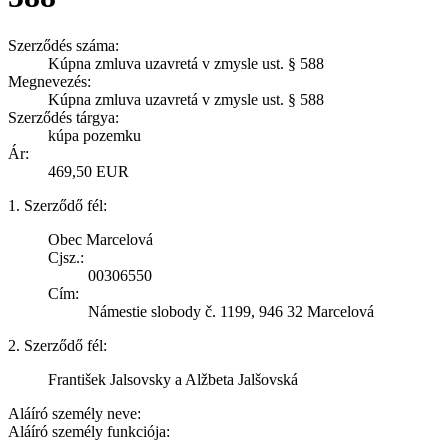
Szerződés száma:
Kúpna zmluva uzavretá v zmysle ust. § 588
Megnevezés:
Kúpna zmluva uzavretá v zmysle ust. § 588
Szerződés tárgya:
kúpa pozemku
Ár:
469,50 EUR
1. Szerződő fél:
Obec Marcelová
Cjsz.:
00306550
Cím:
Námestie slobody č. 1199, 946 32 Marcelová
2. Szerződő fél:
František Jalsovsky a Alžbeta Jalšovská
Aláíró személy neve:
Aláíró személy funkciója: