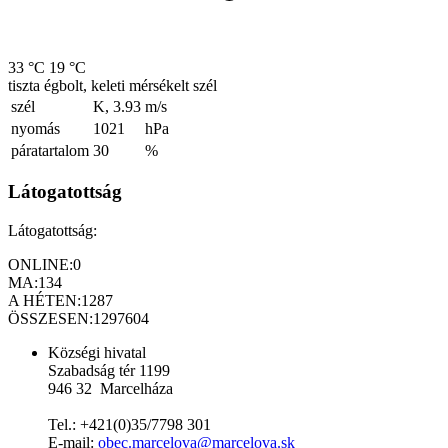
33 °C
19 °C
tiszta égbolt, keleti mérsékelt szél
szél
K, 3.93
m/s
nyomás
1021
hPa
páratartalom
30
%
Látogatottság
Látogatottság:
ONLINE:
0
MA:
134
A HÉTEN:
1287
ÖSSZESEN:
1297604
Községi hivatal
Szabadság tér 1199
946 32 Marcelháza
Tel.: +421(0)35/7798 301
E-mail:
obec.marcelova@marcelova.sk