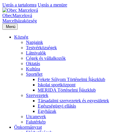
Ugrás a tartalomra
Ugrás a menüre
Obec
Marcelová
Marcelháza
község
Menü
Község
Napjaink
Testvérközségek
Látnivalók
Cégek és vállalkozók
Oktatás
Kultúra
Sportélet
Fekete Sólyom Történelmi Íjászklub
Iskolai sportközpont
MERIDA Történelmi Íjászklub
Szervezetek
Társadalmi szervezetek és egyesületek
Egészségügyi ellátás
Egyházak
Utcanevek
Falutérkép
Önkormányzat