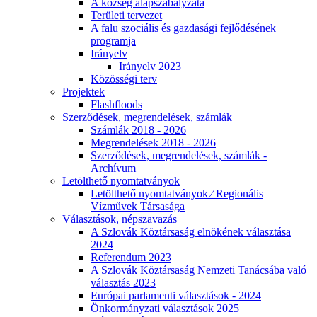
A község alapszabályzata
Területi tervezet
A falu szociális és gazdasági fejlődésének
programja
Irányelv
Irányelv 2023
Közösségi terv
Projektek
Flashfloods
Szerződések, megrendelések, számlák
Számlák 2018 - 2026
Megrendelések 2018 - 2026
Szerződések, megrendelések, számlák -
Archívum
Letölthető nyomtatványok
Letölthető nyomtatványok ⁄ Regionális
Vízművek Társasága
Választások, népszavazás
A Szlovák Köztársaság elnökének választása
2024
Referendum 2023
A Szlovák Köztársaság Nemzeti Tanácsába való
választás 2023
Európai parlamenti választások - 2024
Önkormányzati választások 2025