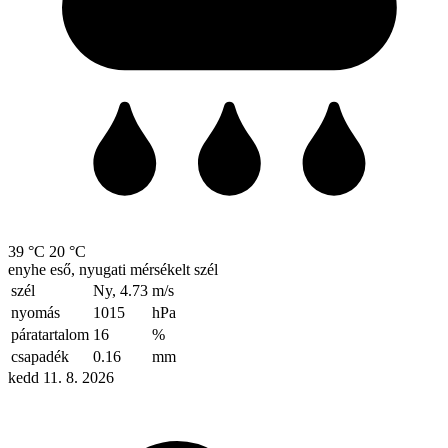
39 °C
20 °C
enyhe eső, nyugati mérsékelt szél
szél
Ny, 4.73
m/s
nyomás
1015
hPa
páratartalom
16
%
csapadék
0.16
mm
kedd 11. 8. 2026