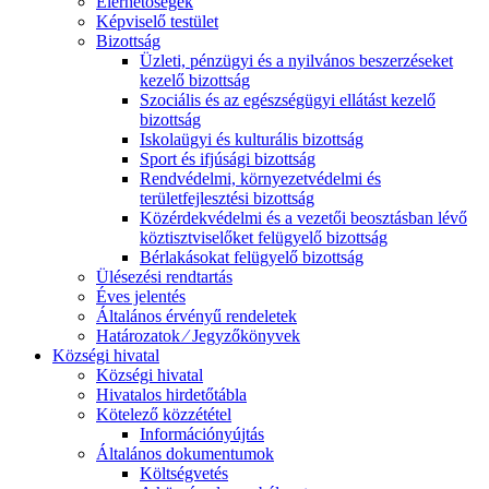
Elérhetőségek
Képviselő testület
Bizottság
Üzleti, pénzügyi és a nyilvános beszerzéseket
kezelő bizottság
Szociális és az egészségügyi ellátást kezelő
bizottság
Iskolaügyi és kulturális bizottság
Sport és ifjúsági bizottság
Rendvédelmi, környezetvédelmi és
területfejlesztési bizottság
Közérdekvédelmi és a vezetői beosztásban lévő
köztisztviselőket felügyelő bizottság
Bérlakásokat felügyelő bizottság
Ülésezési rendtartás
Éves jelentés
Általános érvényű rendeletek
Határozatok ⁄ Jegyzőkönyvek
Községi hivatal
Községi hivatal
Hivatalos hirdetőtábla
Kötelező közzététel
Információnyújtás
Általános dokumentumok
Költségvetés