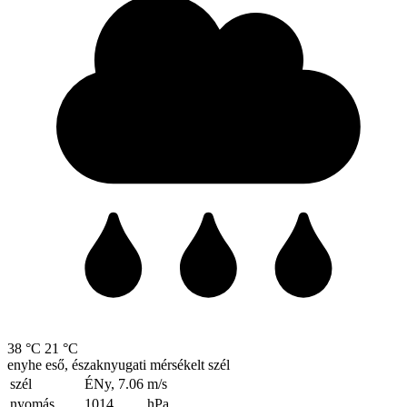
38 °C
21 °C
enyhe eső, északnyugati mérsékelt szél
szél
ÉNy, 7.06
m/s
nyomás
1014
hPa