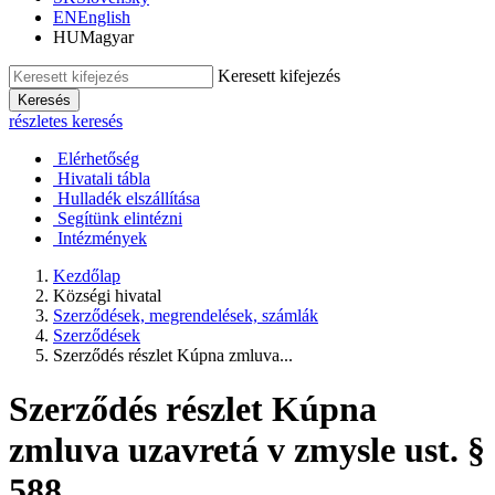
EN
English
HU
Magyar
Keresett kifejezés
Keresés
részletes keresés
Elérhetőség
Hivatali tábla
Hulladék elszállítása
Segítünk elintézni
Intézmények
Kezdőlap
Községi hivatal
Szerződések, megrendelések, számlák
Szerződések
Szerződés részlet Kúpna zmluva...
Szerződés részlet Kúpna
zmluva uzavretá v zmysle ust. §
588