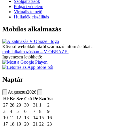
Szolgáltatások
Polgári védelem
Virtuális temető
Hulladék elszállítás
Mobilos alkalmazás
Kövesd weboldalunkról származó információkat a
mobilalkalmazásban – V OBRAZE.
Ingyenesen letölthető:
Naptár
Augusztus
2026
Hé
Ke
Sze
Csü
Pé
Szo
Va
27
28
29
30
31
1
2
3
4
5
6
7
8
9
10
11
12
13
14
15
16
17
18
19
20
21
22
23