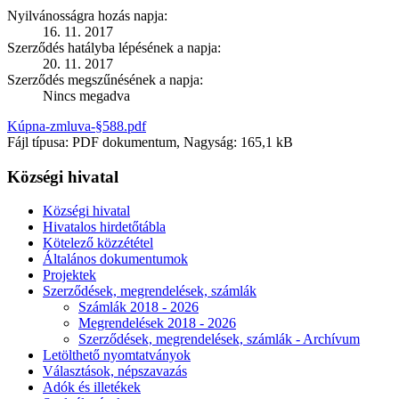
Nyilvánosságra hozás napja:
16. 11. 2017
Szerződés hatályba lépésének a napja:
20. 11. 2017
Szerződés megszűnésének a napja:
Nincs megadva
Kúpna-zmluva-§588.pdf
Fájl típusa: PDF dokumentum, Nagyság: 165,1 kB
Községi hivatal
Községi hivatal
Hivatalos hirdetőtábla
Kötelező közzététel
Általános dokumentumok
Projektek
Szerződések, megrendelések, számlák
Számlák 2018 - 2026
Megrendelések 2018 - 2026
Szerződések, megrendelések, számlák - Archívum
Letölthető nyomtatványok
Választások, népszavazás
Adók és illetékek