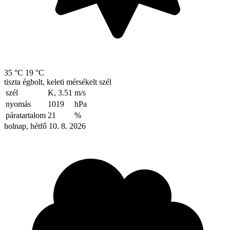
35 °C
19 °C
tiszta égbolt, keleti mérsékelt szél
szél
K, 3.51
m/s
nyomás
1019
hPa
páratartalom
21
%
holnap, hétfő 10. 8. 2026