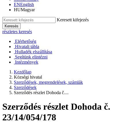
EN
English
HU
Magyar
Keresett kifejezés
Keresés
részletes keresés
Elérhetőség
Hivatali tábla
Hulladék elszállítása
Segítünk elintézni
Intézmények
Kezdőlap
Községi hivatal
Szerződések, megrendelések, számlák
Szerződések
Szerződés részlet Dohoda č....
Szerződés részlet Dohoda č.
23/14/054/178