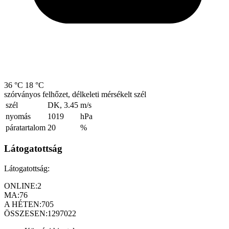
36 °C
18 °C
szórványos felhőzet, délkeleti mérsékelt szél
szél
DK, 3.45
m/s
nyomás
1019
hPa
páratartalom
20
%
Látogatottság
Látogatottság:
ONLINE:
2
MA:
76
A HÉTEN:
705
ÖSSZESEN:
1297022