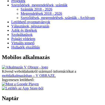
Projektek
Szerződések, megrendelések, számlák
Számlák 2018 - 2026
Megrendelések 2018 - 2026
Szerződések, megrendelések, számlák - Archívum
Letölthető nyomtatványok
Választások, népszavazás
Adók és illetékek
Szolgáltatások
Polgári védelem
Virtuális temető
Hulladék elszállítás
Mobilos alkalmazás
Kövesd weboldalunkról származó információkat a
mobilalkalmazásban – V OBRAZE.
Ingyenesen letölthető:
Naptár