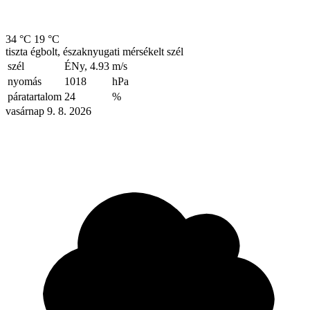
34 °C
19 °C
tiszta égbolt, északnyugati mérsékelt szél
szél
ÉNy, 4.93
m/s
nyomás
1018
hPa
páratartalom
24
%
vasárnap 9. 8. 2026