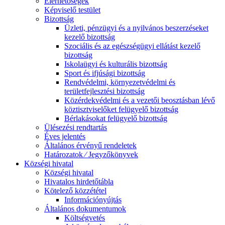
Elérhetőségek
Képviselő testület
Bizottság
Üzleti, pénzügyi és a nyilvános beszerzéseket
kezelő bizottság
Szociális és az egészségügyi ellátást kezelő
bizottság
Iskolaügyi és kulturális bizottság
Sport és ifjúsági bizottság
Rendvédelmi, környezetvédelmi és
területfejlesztési bizottság
Közérdekvédelmi és a vezetői beosztásban lévő
köztisztviselőket felügyelő bizottság
Bérlakásokat felügyelő bizottság
Ülésezési rendtartás
Éves jelentés
Általános érvényű rendeletek
Határozatok ⁄ Jegyzőkönyvek
Községi hivatal
Községi hivatal
Hivatalos hirdetőtábla
Kötelező közzététel
Információnyújtás
Általános dokumentumok
Költségvetés