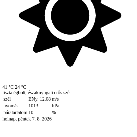
41 °C
24 °C
tiszta égbolt, északnyugati erős szél
szél
ÉNy, 12.08
m/s
nyomás
1013
hPa
páratartalom
10
%
holnap, péntek 7. 8. 2026