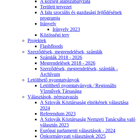
A község alapszabályzata
Területi tervezet
A falu szociális és gazdasági fejlődésének
programja
Irányelv
Irányelv 2023
Közösségi terv
Projektek
Flashfloods
Szerződések, megrendelések, számlák
Számlák 2018 - 2026
Megrendelések 2018 - 2026
Szerződések, megrendelések, számlák -
Archívum
Letölthető nyomtatványok
Letölthető nyomtatványok ⁄ Regionális
Vízművek Társasága
Választások, népszavazás
A Szlovák Köztársaság elnökének választása
2024
Referendum 2023
A Szlovák Köztársaság Nemzeti Tanácsába való
választás 2023
Európai parlamenti választások - 2024
Önkormányzati választások 2025