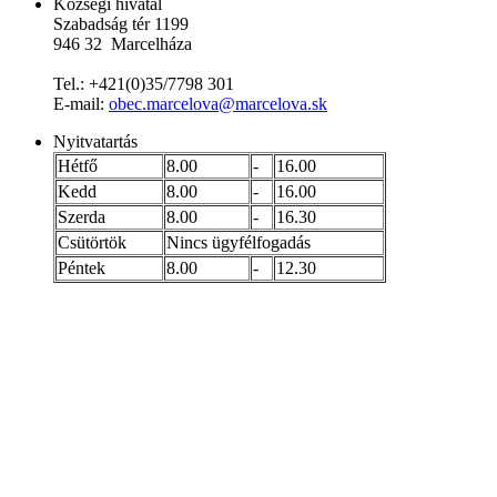
Községi hivatal
Szabadság tér 1199
946 32 Marcelháza
Tel.: +421(0)35/7798 301
E-mail:
obec.marcelova@marcelova.sk
Nyitvatartás
Hétfő
8.00
-
16.00
Kedd
8.00
-
16.00
Szerda
8.00
-
16.30
Csütörtök
Nincs ügyfélfogadás
Péntek
8.00
-
12.30