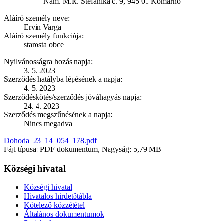
Nám. M.R. Štefánika č. 9, 945 01 Komárno
Aláíró személy neve:
Ervin Varga
Aláíró személy funkciója:
starosta obce
Nyilvánosságra hozás napja:
3. 5. 2023
Szerződés hatályba lépésének a napja:
4. 5. 2023
Szerződéskötés/szerződés jóváhagyás napja:
24. 4. 2023
Szerződés megszűnésének a napja:
Nincs megadva
Dohoda_23_14_054_178.pdf
Fájl típusa: PDF dokumentum, Nagyság: 5,79 MB
Községi hivatal
Községi hivatal
Hivatalos hirdetőtábla
Kötelező közzététel
Általános dokumentumok