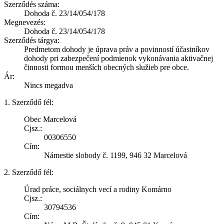
Szerződés száma:
Dohoda č. 23/14/054/178
Megnevezés:
Dohoda č. 23/14/054/178
Szerződés tárgya:
Predmetom dohody je úprava práv a povinností účastníkov
dohody pri zabezpečení podmienok vykonávania aktivačnej
činnosti formou menších obecných služieb pre obce.
Ár:
Nincs megadva
1. Szerződő fél:
Obec Marcelová
Cjsz.:
00306550
Cím:
Námestie slobody č. 1199, 946 32 Marcelová
2. Szerződő fél:
Úrad práce, sociálnych vecí a rodiny Komárno
Cjsz.:
30794536
Cím: