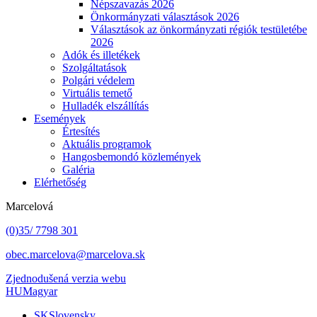
Népszavazás 2026
Önkormányzati választások 2026
Választások az önkormányzati régiók testületébe
2026
Adók és illetékek
Szolgáltatások
Polgári védelem
Virtuális temető
Hulladék elszállítás
Események
Értesítés
Aktuális programok
Hangosbemondó közlemények
Galéria
Elérhetőség
Marcelová
(0)35/ 7798 301
obec.marcelova@marcelova.sk
Zjednodušená verzia webu
HU
Magyar
SK
Slovensky