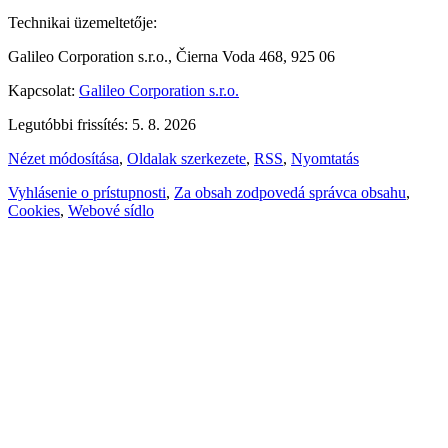
Technikai üzemeltetője:
Galileo Corporation s.r.o., Čierna Voda 468, 925 06
Kapcsolat:
Galileo Corporation s.r.o.
Legutóbbi frissítés: 5. 8. 2026
Nézet módosítása
,
Oldalak szerkezete
,
RSS
,
Nyomtatás
Vyhlásenie o prístupnosti
,
Za obsah zodpovedá správca obsahu
,
Cookies
,
Webové sídlo