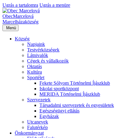
Ugrás a tartalomra
Ugrás a menüre
Obec
Marcelová
Marcelháza
község
Menü
Község
Napjaink
Testvérközségek
Látnivalók
Cégek és vállalkozók
Oktatás
Kultúra
Sportélet
Fekete Sólyom Történelmi Íjászklub
Iskolai sportközpont
MERIDA Történelmi Íjászklub
Szervezetek
Társadalmi szervezetek és egyesületek
Egészségügyi ellátás
Egyházak
Utcanevek
Falutérkép
Önkormányzat