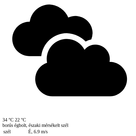
34 °C
22 °C
borús égbolt, északi mérsékelt szél
szél
É, 6.9
m/s