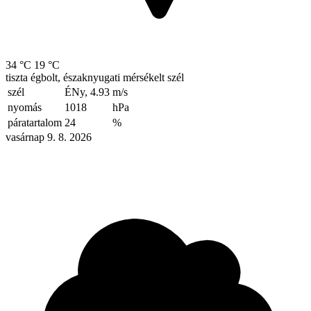
34 °C
19 °C
tiszta égbolt, északnyugati mérsékelt szél
szél
ÉNy, 4.93
m/s
nyomás
1018
hPa
páratartalom
24
%
vasárnap 9. 8. 2026