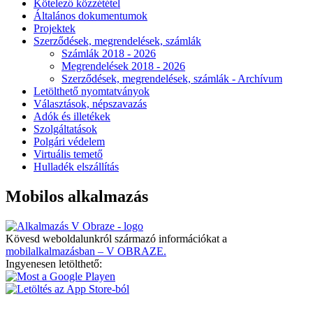
Kötelező közzététel
Általános dokumentumok
Projektek
Szerződések, megrendelések, számlák
Számlák 2018 - 2026
Megrendelések 2018 - 2026
Szerződések, megrendelések, számlák - Archívum
Letölthető nyomtatványok
Választások, népszavazás
Adók és illetékek
Szolgáltatások
Polgári védelem
Virtuális temető
Hulladék elszállítás
Mobilos alkalmazás
Kövesd weboldalunkról származó információkat a
mobilalkalmazásban – V OBRAZE.
Ingyenesen letölthető: