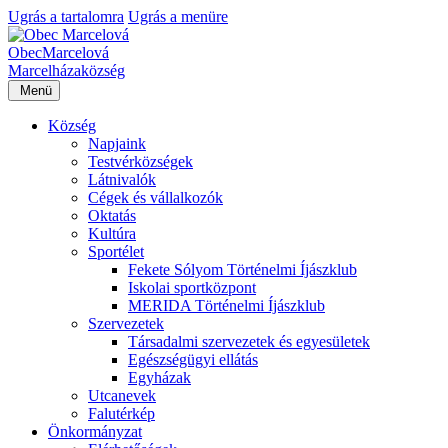
Ugrás a tartalomra
Ugrás a menüre
Obec
Marcelová
Marcelháza
község
Menü
Község
Napjaink
Testvérközségek
Látnivalók
Cégek és vállalkozók
Oktatás
Kultúra
Sportélet
Fekete Sólyom Történelmi Íjászklub
Iskolai sportközpont
MERIDA Történelmi Íjászklub
Szervezetek
Társadalmi szervezetek és egyesületek
Egészségügyi ellátás
Egyházak
Utcanevek
Falutérkép
Önkormányzat