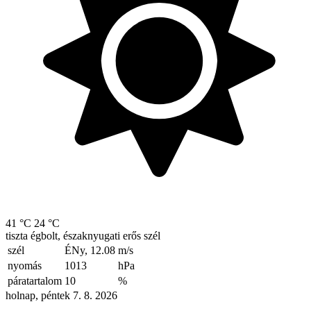
41 °C
24 °C
tiszta égbolt, északnyugati erős szél
szél
ÉNy, 12.08
m/s
nyomás
1013
hPa
páratartalom
10
%
holnap, péntek 7. 8. 2026