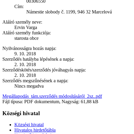
00306550
Cím:
Námestie slobody č. 1199, 946 32 Marcelová
Aláíró személy neve:
Ervin Varga
Aláíró személy funkciója:
starosta obce
Nyilvánosságra hozás napja:
9. 10. 2018
Szerződés hatályba lépésének a napja:
2. 10. 2018
Szerződéskötés/szerződés jóváhagyás napja:
2. 10. 2018
Szerződés megszűnésének a napja:
Nincs megadva
Megállapodás_tám.szerződés módosításáról_2sz..pdf
Fájl típusa: PDF dokumentum, Nagyság: 61,88 kB
Községi hivatal
Községi hivatal
Hivatalos hirdetőtábla