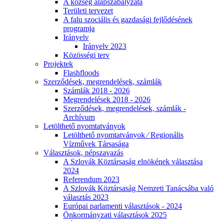
A község alapszabályzata
Területi tervezet
A falu szociális és gazdasági fejlődésének
programja
Irányelv
Irányelv 2023
Közösségi terv
Projektek
Flashfloods
Szerződések, megrendelések, számlák
Számlák 2018 - 2026
Megrendelések 2018 - 2026
Szerződések, megrendelések, számlák -
Archívum
Letölthető nyomtatványok
Letölthető nyomtatványok ⁄ Regionális
Vízművek Társasága
Választások, népszavazás
A Szlovák Köztársaság elnökének választása
2024
Referendum 2023
A Szlovák Köztársaság Nemzeti Tanácsába való
választás 2023
Európai parlamenti választások - 2024
Önkormányzati választások 2025