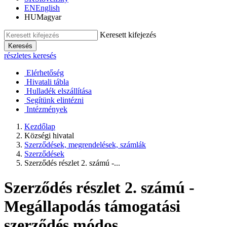
EN
English
HU
Magyar
Keresett kifejezés
Keresés
részletes keresés
Elérhetőség
Hivatali tábla
Hulladék elszállítása
Segítünk elintézni
Intézmények
Kezdőlap
Községi hivatal
Szerződések, megrendelések, számlák
Szerződések
Szerződés részlet 2. számú -...
Szerződés részlet 2. számú -
Megállapodás támogatási
szerződés módos