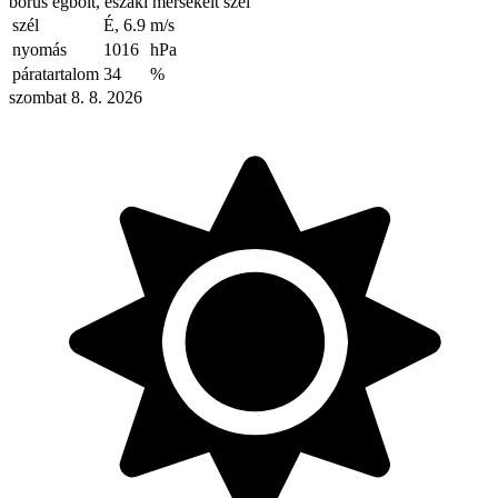
borús égbolt, északi mérsékelt szél
szél
É, 6.9
m/s
nyomás
1016
hPa
páratartalom
34
%
szombat 8. 8. 2026