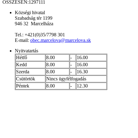
ÖSSZESEN:
1297111
Községi hivatal
Szabadság tér 1199
946 32 Marcelháza
Tel.: +421(0)35/7798 301
E-mail:
obec.marcelova@marcelova.sk
Nyitvatartás
Hétfő
8.00
-
16.00
Kedd
8.00
-
16.00
Szerda
8.00
-
16.30
Csütörtök
Nincs ügyfélfogadás
Péntek
8.00
-
12.30