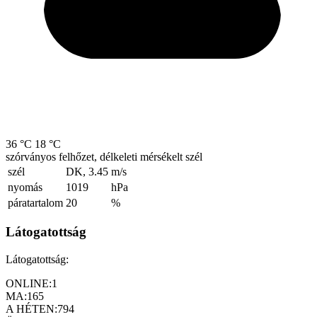
36 °C
18 °C
szórványos felhőzet, délkeleti mérsékelt szél
szél
DK, 3.45
m/s
nyomás
1019
hPa
páratartalom
20
%
Látogatottság
Látogatottság:
ONLINE:
1
MA:
165
A HÉTEN:
794