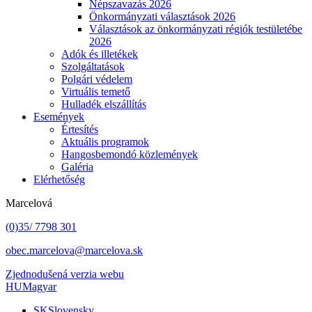
Népszavazás 2026
Önkormányzati választások 2026
Választások az önkormányzati régiók testületébe
2026
Adók és illetékek
Szolgáltatások
Polgári védelem
Virtuális temető
Hulladék elszállítás
Események
Értesítés
Aktuális programok
Hangosbemondó közlemények
Galéria
Elérhetőség
Marcelová
(0)35/ 7798 301
obec.marcelova@marcelova.sk
Zjednodušená verzia webu
HU
Magyar
SK
Slovensky