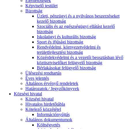
Elérhetőségek
Képviselő testület
Bizottság
Üzleti, pénzügyi és a nyilvános beszerzéseket
kezelő bizottság
Szociális és az egészségügyi ellátást kezelő
bizottság
Iskolaügyi és kulturális bizottság
Sport és ifjúsági bizottság
Rendvédelmi, környezetvédelmi és
területfejlesztési bizottság
Közérdekvédelmi és a vezetői beosztásban lévő
köztisztviselőket felügyelő bizottság
Bérlakásokat felügyelő bizottság
Ülésezési rendtartás
Éves jelentés
Általános érvényű rendeletek
Határozatok ⁄ Jegyzőkönyvek
Községi hivatal
Községi hivatal
Hivatalos hirdetőtábla
Kötelező közzététel
Információnyújtás
Általános dokumentumok
Költségvetés