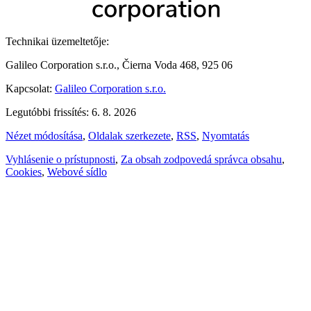
Technikai üzemeltetője:
Galileo Corporation s.r.o., Čierna Voda 468, 925 06
Kapcsolat:
Galileo Corporation s.r.o.
Legutóbbi frissítés: 6. 8. 2026
Nézet módosítása
,
Oldalak szerkezete
,
RSS
,
Nyomtatás
Vyhlásenie o prístupnosti
,
Za obsah zodpovedá správca obsahu
,
Cookies
,
Webové sídlo