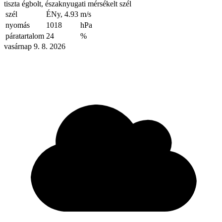
tiszta égbolt, északnyugati mérsékelt szél
szél
ÉNy, 4.93
m/s
nyomás
1018
hPa
páratartalom
24
%
vasárnap 9. 8. 2026