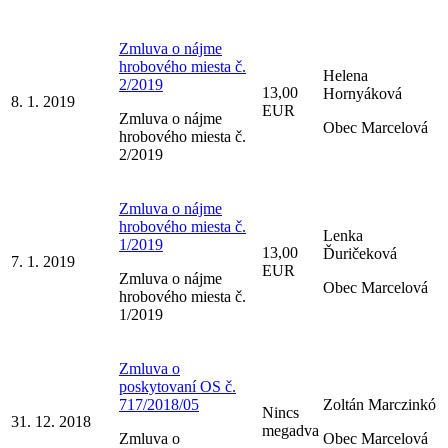
Zmluva o nájme
hrobového miesta č.
Helena
2/2019
13,00
Hornyáková
8. 1. 2019
EUR
Zmluva o nájme
Obec Marcelová
hrobového miesta č.
2/2019
Zmluva o nájme
hrobového miesta č.
Lenka
1/2019
13,00
Ďuričeková
7. 1. 2019
EUR
Zmluva o nájme
Obec Marcelová
hrobového miesta č.
1/2019
Zmluva o
poskytovaní OS č.
717/2018/05
Zoltán Marczinkó
Nincs
31. 12. 2018
megadva
Zmluva o
Obec Marcelová