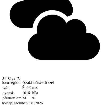
34 °C
22 °C
borús égbolt, északi mérsékelt szél
szél
É, 6.9
m/s
nyomás
1016
hPa
páratartalom
34
%
holnap, szombat 8. 8. 2026