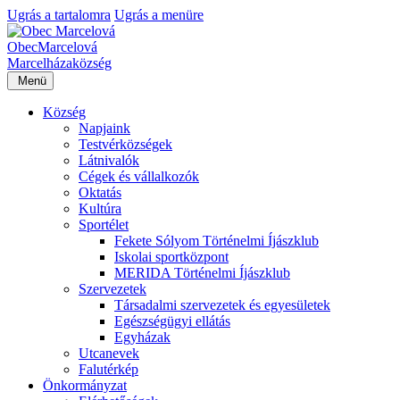
Ugrás a tartalomra
Ugrás a menüre
Obec
Marcelová
Marcelháza
község
Menü
Község
Napjaink
Testvérközségek
Látnivalók
Cégek és vállalkozók
Oktatás
Kultúra
Sportélet
Fekete Sólyom Történelmi Íjászklub
Iskolai sportközpont
MERIDA Történelmi Íjászklub
Szervezetek
Társadalmi szervezetek és egyesületek
Egészségügyi ellátás
Egyházak
Utcanevek
Falutérkép
Önkormányzat