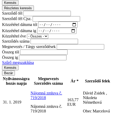
Keresés
Részletes keresés
Szerződő fél
Szerződő fél Cjsz.
Közzététel dátuma tól
Közzététel dátuma ig
Közzététel éve
Szerződés száma
Megnevezés / Tárgy szerződések
Összeg tól
Összeg ig
Szűrő megszakítása
Bezár
Nyilvánosságra
Megnevezés
Ár *
Szerződő felek
hozás napja
Szerződés száma
Nájomná zmluva č.
Dávid Zsidek ,
719/2018
Nikoleta
163,77
31. 1. 2019
Némethová
EUR
Nájomná zmluva č.
719/2018
Obec Marcelová