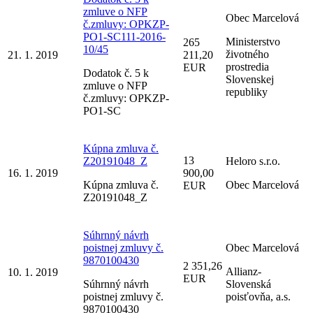
zmluve o NFP
Obec Marcelová
č.zmluvy: OPKZP-
PO1-SC111-2016-
Ministerstvo
265
10/45
životného
21. 1. 2019
211,20
prostredia
EUR
Dodatok č. 5 k
Slovenskej
zmluve o NFP
republiky
č.zmluvy: OPKZP-
PO1-SC
Kúpna zmluva č.
13
Z20191048_Z
Heloro s.r.o.
16. 1. 2019
900,00
Kúpna zmluva č.
Obec Marcelová
EUR
Z20191048_Z
Súhrnný návrh
poistnej zmluvy č.
Obec Marcelová
9870100430
2 351,26
Allianz-
10. 1. 2019
EUR
Súhrnný návrh
Slovenská
poistnej zmluvy č.
poisťovňa, a.s.
9870100430