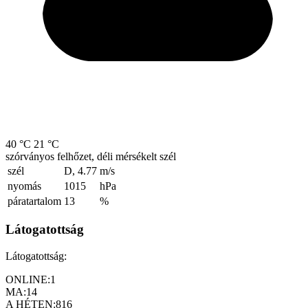
40 °C
21 °C
szórványos felhőzet, déli mérsékelt szél
szél
D, 4.77
m/s
nyomás
1015
hPa
páratartalom
13
%
Látogatottság
Látogatottság:
ONLINE:
1
MA:
14
A HÉTEN:
816