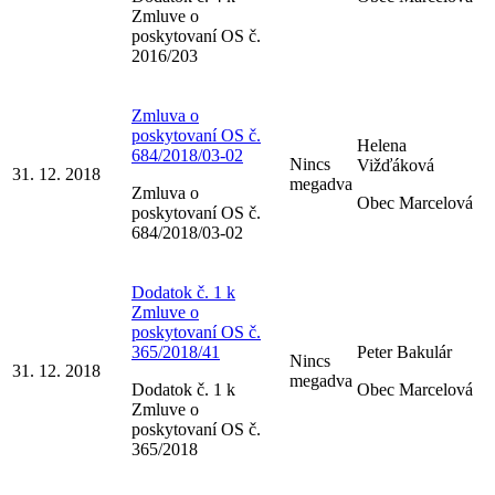
Zmluve o
poskytovaní OS č.
2016/203
Zmluva o
poskytovaní OS č.
Helena
684/2018/03-02
Nincs
Vižďáková
31. 12. 2018
megadva
Zmluva o
Obec Marcelová
poskytovaní OS č.
684/2018/03-02
Dodatok č. 1 k
Zmluve o
poskytovaní OS č.
365/2018/41
Peter Bakulár
Nincs
31. 12. 2018
megadva
Dodatok č. 1 k
Obec Marcelová
Zmluve o
poskytovaní OS č.
365/2018