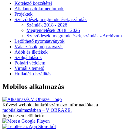
Kötelező közzététel
Általános dokumentumok
Projektek
Szerződések, megrendelések, számlák
Számlák 2018 - 2026
Megrendelések 2018 - 2026
Szerződések, megrendelések, számlák - Archívum
Letölthető nyomtatványok
Választások, népszavazás
Adók és illetékek
Szolgáltatások
Polgári védelem
Virtuális temető
Hulladék elszállítás
Mobilos alkalmazás
Kövesd weboldalunkról származó információkat a
mobilalkalmazásban – V OBRAZE.
Ingyenesen letölthető: