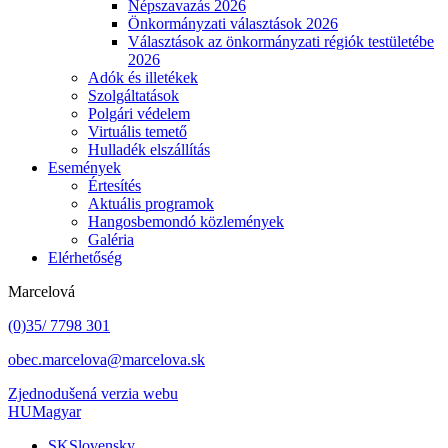
Népszavazás 2026
Önkormányzati választások 2026
Választások az önkormányzati régiók testületébe
2026
Adók és illetékek
Szolgáltatások
Polgári védelem
Virtuális temető
Hulladék elszállítás
Események
Értesítés
Aktuális programok
Hangosbemondó közlemények
Galéria
Elérhetőség
Marcelová
(0)35/ 7798 301
obec.marcelova@marcelova.sk
Zjednodušená verzia webu
HU
Magyar
SK
Slovensky