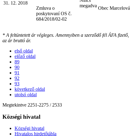
Nincs
31. 12. 2018
megadva
Zmluva o
Obec Marcelová
poskytovaní OS č.
684/2018/02-02
* A feltüntetett ár végleges. Amennyiben a szerződő fél ÁFA fizető,
az ár bruttó ár.
első oldal
előző oldal
89
90
91
92
93
következő oldal
utolsó oldal
Megtekintve
2251
-
2275
/ 2533
Községi hivatal
Községi hivatal
Hivatalos hirdetőtábla