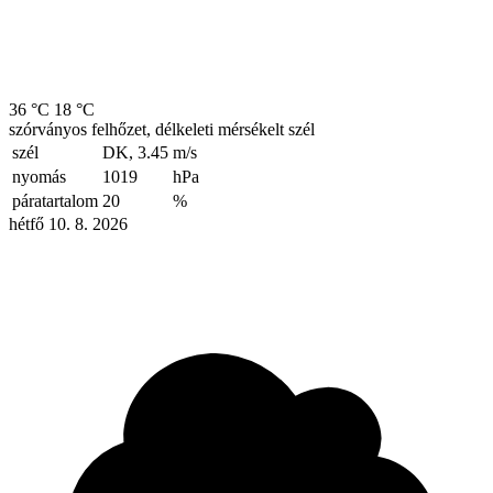
36 °C
18 °C
szórványos felhőzet, délkeleti mérsékelt szél
szél
DK, 3.45
m/s
nyomás
1019
hPa
páratartalom
20
%
hétfő 10. 8. 2026