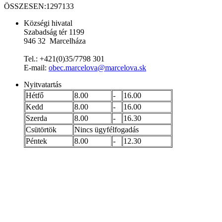
ÖSSZESEN:
1297133
Községi hivatal
Szabadság tér 1199
946 32 Marcelháza
Tel.: +421(0)35/7798 301
E-mail:
obec.marcelova@marcelova.sk
Nyitvatartás
Hétfő
8.00
-
16.00
Kedd
8.00
-
16.00
Szerda
8.00
-
16.30
Csütörtök
Nincs ügyfélfogadás
Péntek
8.00
-
12.30