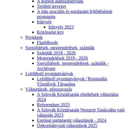
A község alapszabályzata
Területi tervezet
A falu szociális és gazdasági fejlődésének
programja
Irányelv
Irányelv 2023
Közösségi terv
Projektek
Flashfloods
Szerződések, megrendelések, számlák
Számlák 2018 - 2026
Megrendelések 2018 - 2026
Szerződések, megrendelések, számlák -
Archívum
Letölthető nyomtatványok
Letölthető nyomtatványok ⁄ Regionális
Vízművek Társasága
Választások, népszavazás
A Szlovák Köztársaság elnökének választása
2024
Referendum 2023
A Szlovák Köztársaság Nemzeti Tanácsába való
választás 2023
Európai parlamenti választások - 2024
Önkormányzati választások 2025