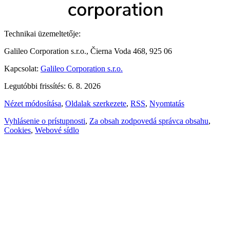
Technikai üzemeltetője:
Galileo Corporation s.r.o., Čierna Voda 468, 925 06
Kapcsolat:
Galileo Corporation s.r.o.
Legutóbbi frissítés: 6. 8. 2026
Nézet módosítása
,
Oldalak szerkezete
,
RSS
,
Nyomtatás
Vyhlásenie o prístupnosti
,
Za obsah zodpovedá správca obsahu
,
Cookies
,
Webové sídlo