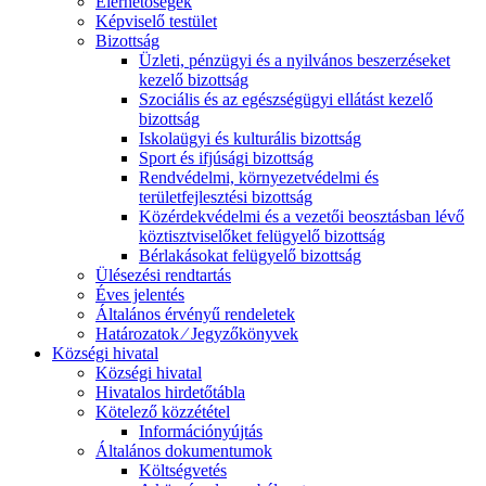
Elérhetőségek
Képviselő testület
Bizottság
Üzleti, pénzügyi és a nyilvános beszerzéseket
kezelő bizottság
Szociális és az egészségügyi ellátást kezelő
bizottság
Iskolaügyi és kulturális bizottság
Sport és ifjúsági bizottság
Rendvédelmi, környezetvédelmi és
területfejlesztési bizottság
Közérdekvédelmi és a vezetői beosztásban lévő
köztisztviselőket felügyelő bizottság
Bérlakásokat felügyelő bizottság
Ülésezési rendtartás
Éves jelentés
Általános érvényű rendeletek
Határozatok ⁄ Jegyzőkönyvek
Községi hivatal
Községi hivatal
Hivatalos hirdetőtábla
Kötelező közzététel
Információnyújtás
Általános dokumentumok
Költségvetés