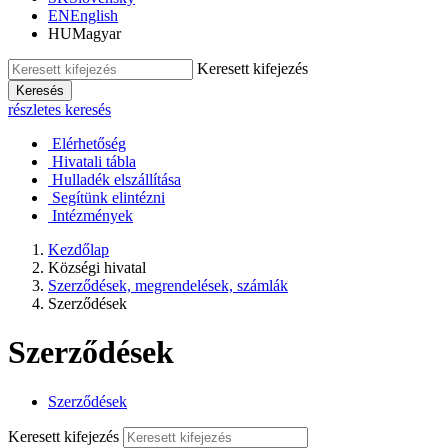
EN
English
HU
Magyar
Keresett kifejezés
Keresés
részletes keresés
Elérhetőség
Hivatali tábla
Hulladék elszállítása
Segítünk elintézni
Intézmények
Kezdőlap
Községi hivatal
Szerződések, megrendelések, számlák
Szerződések
Szerződések
Szerződések
Keresett kifejezés