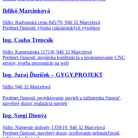
Ildikó Marcinková
Sídlo: Radvanská cesta 845/70, 946 32 Marcelová
Predmet činnosti: výroba cukrárenských výrobkov
Ing. Csaba Trencsik
Sídlo: Kamenárska 1171/8, 946 32 Marcelová
Predmet činnosti: strojárska konštrukcia a programovanie CNC
strojov, tvorba prezentácie na web
Ing. Juraj Ďuríček – GYGY.PROJEKT
Sídlo: 946 32 Marcelová
Predmet činnosti: projektovanie stavieb a inžinierska činnosť,
stavebný dozor, realizácia stavieb
Ing. Szegi Dionýz
Sídlo: Námestie slobody 1359/19, 946 32 Marcelová
Predmet činnosti: stavebný dozor, oceňovanie nehnuteľností,