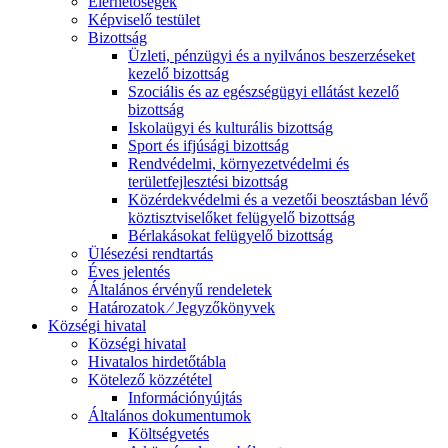
Elérhetőségek
Képviselő testület
Bizottság
Üzleti, pénzügyi és a nyilvános beszerzéseket
kezelő bizottság
Szociális és az egészségügyi ellátást kezelő
bizottság
Iskolaügyi és kulturális bizottság
Sport és ifjúsági bizottság
Rendvédelmi, környezetvédelmi és
területfejlesztési bizottság
Közérdekvédelmi és a vezetői beosztásban lévő
köztisztviselőket felügyelő bizottság
Bérlakásokat felügyelő bizottság
Ülésezési rendtartás
Éves jelentés
Általános érvényű rendeletek
Határozatok ⁄ Jegyzőkönyvek
Községi hivatal
Községi hivatal
Hivatalos hirdetőtábla
Kötelező közzététel
Információnyújtás
Általános dokumentumok
Költségvetés