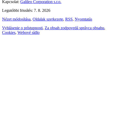
Kapcsolat:
Galileo Corporation s.r.o.
Legutóbbi frissítés: 7. 8. 2026
Nézet módosítása
,
Oldalak szerkezete
,
RSS
,
Nyomtatás
Vyhlásenie o prístupnosti
,
Za obsah zodpovedá správca obsahu
,
Cookies
,
Webové sídlo