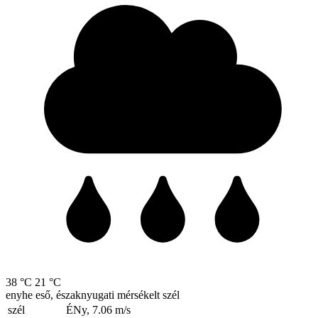
38 °C
21 °C
enyhe eső, északnyugati mérsékelt szél
szél
ÉNy, 7.06
m/s