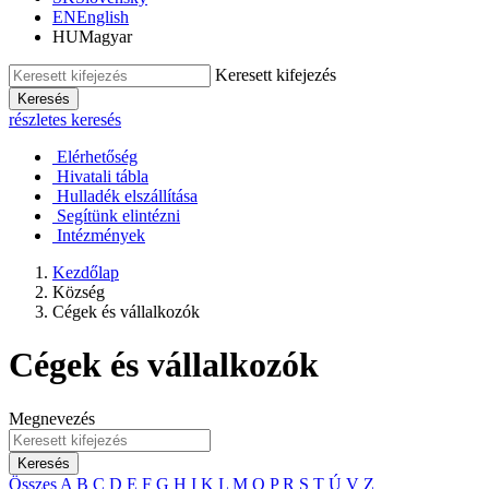
EN
English
HU
Magyar
Keresett kifejezés
Keresés
részletes keresés
Elérhetőség
Hivatali tábla
Hulladék elszállítása
Segítünk elintézni
Intézmények
Kezdőlap
Község
Cégek és vállalkozók
Cégek és vállalkozók
Megnevezés
Keresés
Összes
A
B
C
D
E
F
G
H
I
K
L
M
O
P
R
S
T
Ú
V
Z