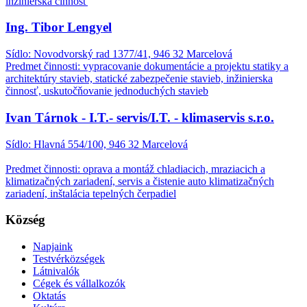
inžinierska činnosť
Ing. Tibor Lengyel
Sídlo: Novodvorský rad 1377/41, 946 32 Marcelová
Predmet činnosti: vypracovanie dokumentácie a projektu statiky a
architektúry stavieb, statické zabezpečenie stavieb, inžinierska
činnosť, uskutočňovanie jednoduchých stavieb
Ivan Tárnok - I.T.- servis/I.T. - klimaservis s.r.o.
Sídlo: Hlavná 554/100, 946 32 Marcelová
Predmet činnosti: oprava a montáž chladiacich, mraziacich a
klimatizačných zariadení, servis a čistenie auto klimatizačných
zariadení, inštalácia tepelných čerpadiel
Község
Napjaink
Testvérközségek
Látnivalók
Cégek és vállalkozók
Oktatás