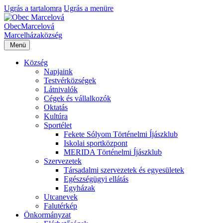
Ugrás a tartalomra
Ugrás a menüre
Obec
Marcelová
Marcelháza
község
Menü
Község
Napjaink
Testvérközségek
Látnivalók
Cégek és vállalkozók
Oktatás
Kultúra
Sportélet
Fekete Sólyom Történelmi Íjászklub
Iskolai sportközpont
MERIDA Történelmi Íjászklub
Szervezetek
Társadalmi szervezetek és egyesületek
Egészségügyi ellátás
Egyházak
Utcanevek
Falutérkép
Önkormányzat