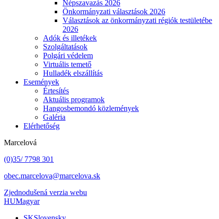
Népszavazás 2026
Önkormányzati választások 2026
Választások az önkormányzati régiók testületébe
2026
Adók és illetékek
Szolgáltatások
Polgári védelem
Virtuális temető
Hulladék elszállítás
Események
Értesítés
Aktuális programok
Hangosbemondó közlemények
Galéria
Elérhetőség
Marcelová
(0)35/ 7798 301
obec.marcelova@marcelova.sk
Zjednodušená verzia webu
HU
Magyar
SK
Slovensky