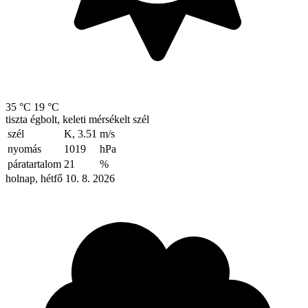
35 °C
19 °C
tiszta égbolt, keleti mérsékelt szél
szél
K, 3.51
m/s
nyomás
1019
hPa
páratartalom
21
%
holnap, hétfő 10. 8. 2026