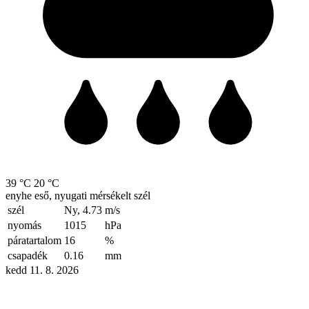
39 °C
20 °C
enyhe eső, nyugati mérsékelt szél
szél
Ny, 4.73
m/s
nyomás
1015
hPa
páratartalom
16
%
csapadék
0.16
mm
kedd 11. 8. 2026