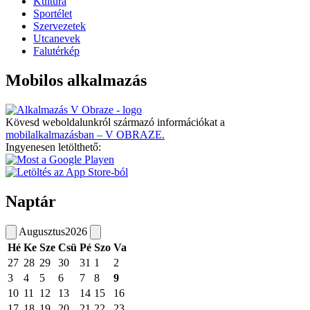
Kultúra
Sportélet
Szervezetek
Utcanevek
Falutérkép
Mobilos alkalmazás
Kövesd weboldalunkról származó információkat a
mobilalkalmazásban – V OBRAZE.
Ingyenesen letölthető:
Naptár
Augusztus
2026
Hé
Ke
Sze
Csü
Pé
Szo
Va
27
28
29
30
31
1
2
3
4
5
6
7
8
9
10
11
12
13
14
15
16
17
18
19
20
21
22
23