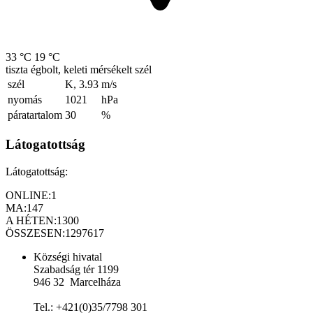
33 °C
19 °C
tiszta égbolt, keleti mérsékelt szél
szél
K, 3.93
m/s
nyomás
1021
hPa
páratartalom
30
%
Látogatottság
Látogatottság:
ONLINE:
1
MA:
147
A HÉTEN:
1300
ÖSSZESEN:
1297617
Községi hivatal
Szabadság tér 1199
946 32 Marcelháza
Tel.: +421(0)35/7798 301