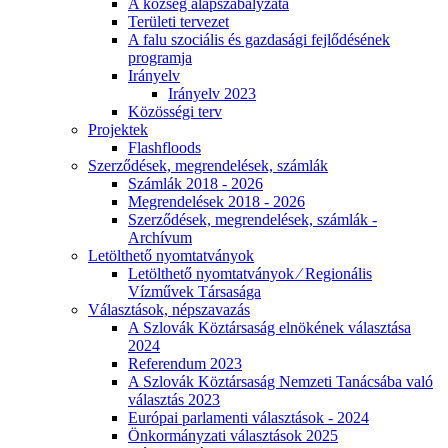
A község alapszabályzata
Területi tervezet
A falu szociális és gazdasági fejlődésének
programja
Irányelv
Irányelv 2023
Közösségi terv
Projektek
Flashfloods
Szerződések, megrendelések, számlák
Számlák 2018 - 2026
Megrendelések 2018 - 2026
Szerződések, megrendelések, számlák -
Archívum
Letölthető nyomtatványok
Letölthető nyomtatványok ⁄ Regionális
Vízművek Társasága
Választások, népszavazás
A Szlovák Köztársaság elnökének választása
2024
Referendum 2023
A Szlovák Köztársaság Nemzeti Tanácsába való
választás 2023
Európai parlamenti választások - 2024
Önkormányzati választások 2025