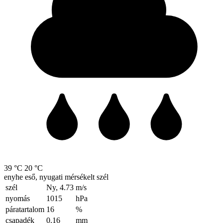
39 °C
20 °C
enyhe eső, nyugati mérsékelt szél
szél
Ny, 4.73
m/s
nyomás
1015
hPa
páratartalom
16
%
csapadék
0.16
mm