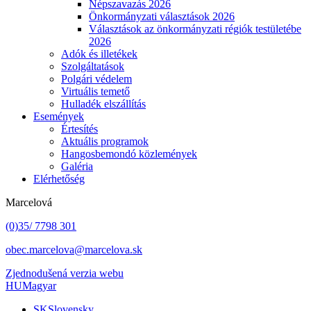
Népszavazás 2026
Önkormányzati választások 2026
Választások az önkormányzati régiók testületébe
2026
Adók és illetékek
Szolgáltatások
Polgári védelem
Virtuális temető
Hulladék elszállítás
Események
Értesítés
Aktuális programok
Hangosbemondó közlemények
Galéria
Elérhetőség
Marcelová
(0)35/ 7798 301
obec.marcelova@marcelova.sk
Zjednodušená verzia webu
HU
Magyar
SK
Slovensky