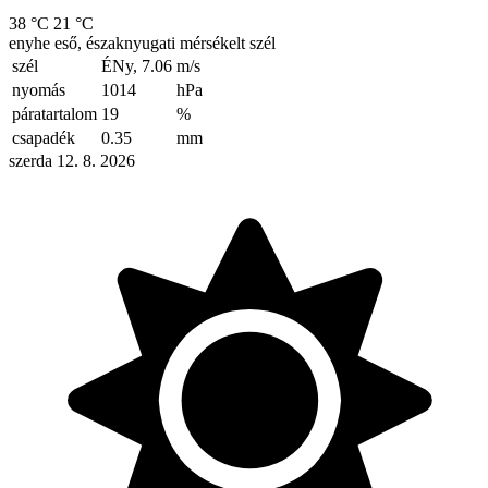
38 °C
21 °C
enyhe eső, északnyugati mérsékelt szél
szél
ÉNy, 7.06
m/s
nyomás
1014
hPa
páratartalom
19
%
csapadék
0.35
mm
szerda 12. 8. 2026