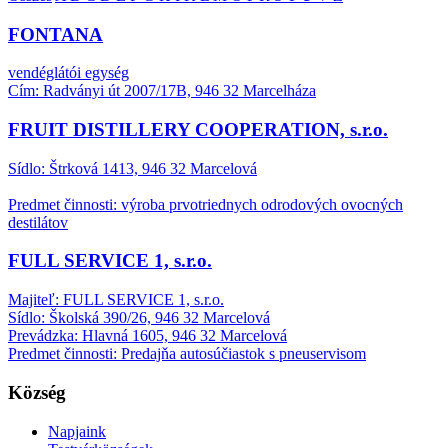
FONTANA
vendéglátói egység
Cím: Radványi út 2007/17B, 946 32 Marcelháza
FRUIT DISTILLERY COOPERATION, s.r.o.
Sídlo: Štrková 1413, 946 32 Marcelová
Predmet činnosti: výroba prvotriednych odrodových ovocných
destilátov
FULL SERVICE 1, s.r.o.
Majiteľ: FULL SERVICE 1, s.r.o.
Sídlo: Školská 390/26, 946 32 Marcelová
Prevádzka: Hlavná 1605, 946 32 Marcelová
Predmet činnosti: Predajňa autosúčiastok s pneuservisom
Község
Napjaink