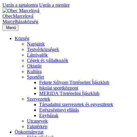
Ugrás a tartalomra
Ugrás a menüre
Obec
Marcelová
Marcelháza
község
Menü
Község
Napjaink
Testvérközségek
Látnivalók
Cégek és vállalkozók
Oktatás
Kultúra
Sportélet
Fekete Sólyom Történelmi Íjászklub
Iskolai sportközpont
MERIDA Történelmi Íjászklub
Szervezetek
Társadalmi szervezetek és egyesületek
Egészségügyi ellátás
Egyházak
Utcanevek
Falutérkép
Önkormányzat