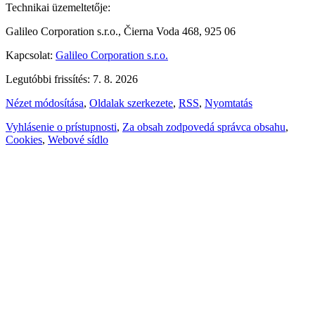
Technikai üzemeltetője:
Galileo Corporation s.r.o., Čierna Voda 468, 925 06
Kapcsolat:
Galileo Corporation s.r.o.
Legutóbbi frissítés: 7. 8. 2026
Nézet módosítása
,
Oldalak szerkezete
,
RSS
,
Nyomtatás
Vyhlásenie o prístupnosti
,
Za obsah zodpovedá správca obsahu
,
Cookies
,
Webové sídlo