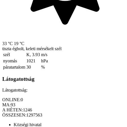
33 °C
19 °C
tiszta égbolt, keleti mérsékelt szél
szél
K, 3.93
m/s
nyomás
1021
hPa
páratartalom
30
%
Látogatottság
Látogatottság:
ONLINE:
0
MA:
93
A HÉTEN:
1246
ÖSSZESEN:
1297563
Községi hivatal