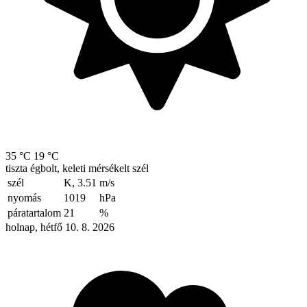
35 °C
19 °C
tiszta égbolt, keleti mérsékelt szél
szél
K, 3.51
m/s
nyomás
1019
hPa
páratartalom
21
%
holnap, hétfő 10. 8. 2026