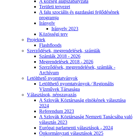
A község alapszabályzata
Területi tervezet
A falu szociális és gazdasági fejlődésének
programja
Irányelv
Irányelv 2023
Közösségi terv
Projektek
Flashfloods
Szerződések, megrendelések, számlák
Számlák 2018 - 2026
Megrendelések 2018 - 2026
Szerződések, megrendelések, számlák -
Archívum
Letölthető nyomtatványok
Letölthető nyomtatványok ⁄ Regionális
Vízművek Társasága
Választások, népszavazás
A Szlovák Köztársaság elnökének választása
2024
Referendum 2023
A Szlovák Köztársaság Nemzeti Tanácsába való
választás 2023
Európai parlamenti választások - 2024
Önkormányzati választások 2025