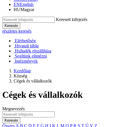
EN
English
HU
Magyar
Keresett kifejezés
Keresés
részletes keresés
Elérhetőség
Hivatali tábla
Hulladék elszállítása
Segítünk elintézni
Intézmények
Kezdőlap
Község
Cégek és vállalkozók
Cégek és vállalkozók
Megnevezés
Keresés
Összes
A
B
C
D
E
F
G
H
I
K
L
M
O
P
R
S
T
Ú
V
Z