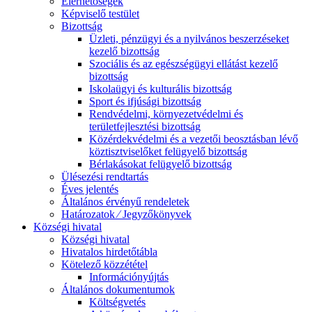
Elérhetőségek
Képviselő testület
Bizottság
Üzleti, pénzügyi és a nyilvános beszerzéseket
kezelő bizottság
Szociális és az egészségügyi ellátást kezelő
bizottság
Iskolaügyi és kulturális bizottság
Sport és ifjúsági bizottság
Rendvédelmi, környezetvédelmi és
területfejlesztési bizottság
Közérdekvédelmi és a vezetői beosztásban lévő
köztisztviselőket felügyelő bizottság
Bérlakásokat felügyelő bizottság
Ülésezési rendtartás
Éves jelentés
Általános érvényű rendeletek
Határozatok ⁄ Jegyzőkönyvek
Községi hivatal
Községi hivatal
Hivatalos hirdetőtábla
Kötelező közzététel
Információnyújtás
Általános dokumentumok
Költségvetés