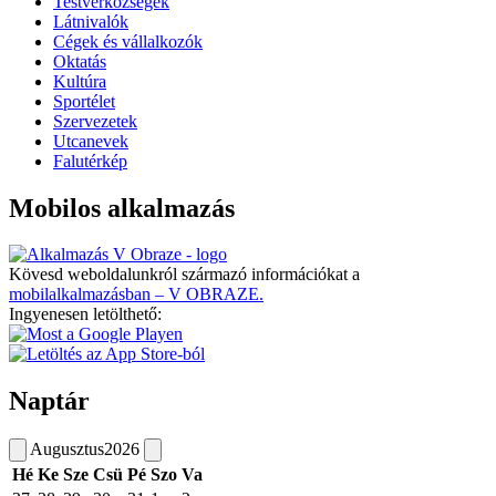
Testvérközségek
Látnivalók
Cégek és vállalkozók
Oktatás
Kultúra
Sportélet
Szervezetek
Utcanevek
Falutérkép
Mobilos alkalmazás
Kövesd weboldalunkról származó információkat a
mobilalkalmazásban – V OBRAZE.
Ingyenesen letölthető:
Naptár
Augusztus
2026
Hé
Ke
Sze
Csü
Pé
Szo
Va