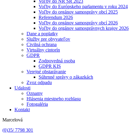
Voľby do NR SR 2023
Voľby do Európskeho parlamentu v roku 2024
Voľby do orgánov samosprávy obcí 2025
Referendum 2026
Voľby do orgánov samosprávy obcí 2026
Voľby do orgánov samosprávnych krajov 2026
Dane a poplatky
Služby pre obyvateľov
Civilná ochrana
Virtuálny cintorín
GDPR
Zodpovedná osoba
GDPR KIS
Verejné obstarávanie
Súhrnné správy o zákazkách
Zvoz odpadu
Udalosti
Oznamy
Hlásenia miestneho rozhlasu
Fotogaléria
Kontakt
Marcelová
(0)35/ 7798 301