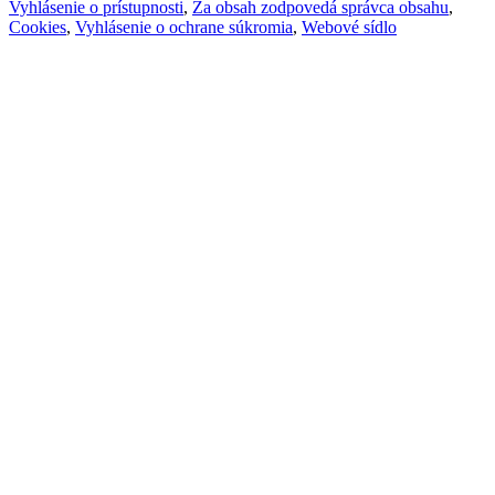
Vyhlásenie o prístupnosti
,
Za obsah zodpovedá správca obsahu
,
Cookies
,
Vyhlásenie o ochrane súkromia
,
Webové sídlo