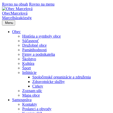
Rovno na obsah
Rovno na menu
Obec
Marcelová
Marcelháza
község
Menu
Obec
História a symboly obce
Súčasnosť
Družobné obce
Pamätihodnosti
Firmy a podnikatelia
Školstvo
Kultúra
Šport
Inštitúcie
Spoločenské organizácie a združenia
Zdravotnícke služby
Cirkev
Zoznam ulíc
Mapa obce
Samospráva
Kontakty
Poslanci a obvody