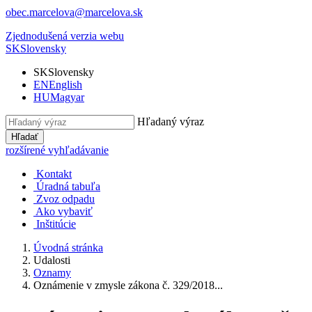
obec.marcelova@marcelova.sk
Zjednodušená verzia webu
SK
Slovensky
SK
Slovensky
EN
English
HU
Magyar
Hľadaný výraz
Hľadať
rozšírené vyhľadávanie
Kontakt
Úradná tabuľa
Zvoz odpadu
Ako vybaviť
Inštitúcie
Úvodná stránka
Udalosti
Oznamy
Oznámenie v zmysle zákona č. 329/2018...