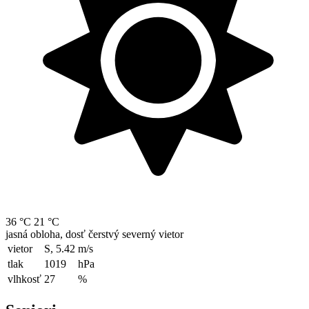
36 °C
21 °C
jasná obloha, dosť čerstvý severný vietor
vietor
S, 5.42
m/s
tlak
1019
hPa
vlhkosť
27
%