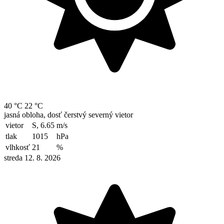
40 °C
22 °C
jasná obloha, dosť čerstvý severný vietor
vietor
S, 6.65
m/s
tlak
1015
hPa
vlhkosť
21
%
streda 12. 8. 2026