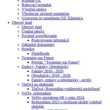
Komisie OZ
Rokovací poriadok
Výročná správa
Všeobecne záväzné nariadenia
Uznesenia zo zasadnutia OZ⁄ Zápisnica
Obecný úrad
Obecný úrad
Úradná tabuľa
Povinné zverejňovanie
Poskytovanie informácií
Základné dokumenty
Projekty
Flashfloods
Twinning our Future
Projekt: "Twinning our Future"
Zmluvy, Faktúry, Objednávky
Faktúry 2018 - 2026
Objednávky 2018 - 2026
Faktúry, zmluvy a objednávky - archív
Tlačivá na stiahnutie
Tlačivá ⁄ Regionálna vodárenská spoločnosť
Voľby, referendum
Voľby prezidenta SR v roku 2024
Referendum 2023 o možnosti skrátiť volebné
obdobie