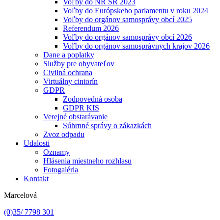
Voľby do NR SR 2023
Voľby do Európskeho parlamentu v roku 2024
Voľby do orgánov samosprávy obcí 2025
Referendum 2026
Voľby do orgánov samosprávy obcí 2026
Voľby do orgánov samosprávnych krajov 2026
Dane a poplatky
Služby pre obyvateľov
Civilná ochrana
Virtuálny cintorín
GDPR
Zodpovedná osoba
GDPR KIS
Verejné obstarávanie
Súhrnné správy o zákazkách
Zvoz odpadu
Udalosti
Oznamy
Hlásenia miestneho rozhlasu
Fotogaléria
Kontakt
Marcelová
(0)35/ 7798 301