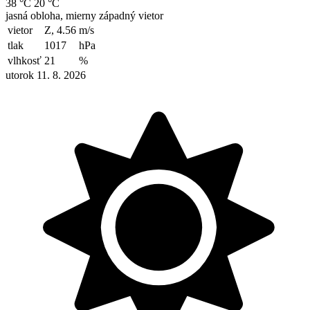
38 °C
20 °C
jasná obloha, mierny západný vietor
vietor
Z, 4.56
m/s
tlak
1017
hPa
vlhkosť
21
%
utorok 11. 8. 2026