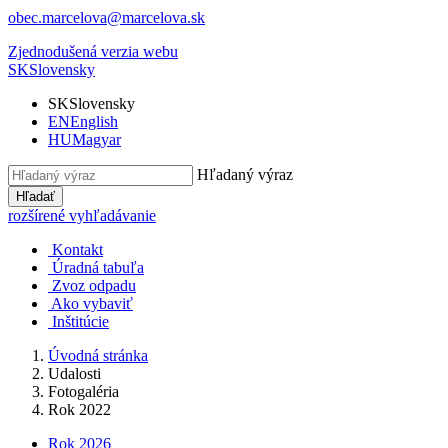
obec.marcelova@marcelova.sk
Zjednodušená verzia webu
SK
Slovensky
SK
Slovensky
EN
English
HU
Magyar
Hľadaný výraz
Hľadať
rozšírené vyhľadávanie
Kontakt
Úradná tabuľa
Zvoz odpadu
Ako vybaviť
Inštitúcie
Úvodná stránka
Udalosti
Fotogaléria
Rok 2022
Rok 2026