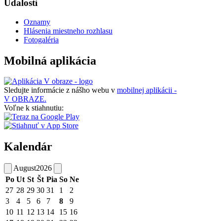
Udalosti
Oznamy
Hlásenia miestneho rozhlasu
Fotogaléria
Mobilná aplikácia
Sledujte informácie z nášho webu v
mobilnej aplikácii -
V OBRAZE.
Voľne k stiahnutiu:
Kalendár
August
2026
Po
Ut
St
Št
Pia
So
Ne
27
28
29
30
31
1
2
3
4
5
6
7
8
9
10
11
12
13
14
15
16