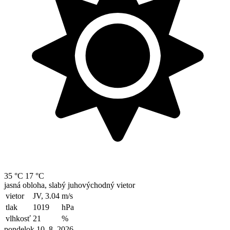
35 °C
17 °C
jasná obloha, slabý juhovýchodný vietor
vietor
JV, 3.04
m/s
tlak
1019
hPa
vlhkosť
21
%
pondelok 10. 8. 2026