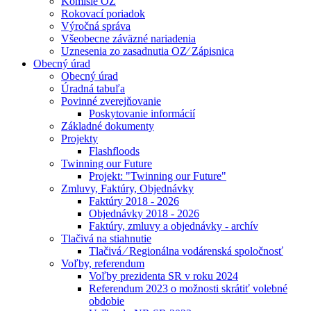
Komisie OZ
Rokovací poriadok
Výročná správa
Všeobecne záväzné nariadenia
Uznesenia zo zasadnutia OZ⁄ Zápisnica
Obecný úrad
Obecný úrad
Úradná tabuľa
Povinné zverejňovanie
Poskytovanie informácií
Základné dokumenty
Projekty
Flashfloods
Twinning our Future
Projekt: "Twinning our Future"
Zmluvy, Faktúry, Objednávky
Faktúry 2018 - 2026
Objednávky 2018 - 2026
Faktúry, zmluvy a objednávky - archív
Tlačivá na stiahnutie
Tlačivá ⁄ Regionálna vodárenská spoločnosť
Voľby, referendum
Voľby prezidenta SR v roku 2024
Referendum 2023 o možnosti skrátiť volebné
obdobie