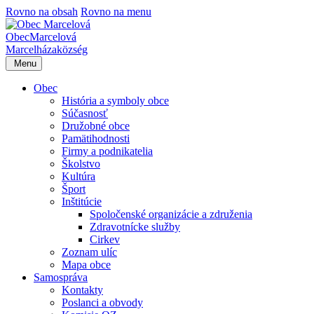
Rovno na obsah
Rovno na menu
Obec
Marcelová
Marcelháza
község
Menu
Obec
História a symboly obce
Súčasnosť
Družobné obce
Pamätihodnosti
Firmy a podnikatelia
Školstvo
Kultúra
Šport
Inštitúcie
Spoločenské organizácie a združenia
Zdravotnícke služby
Cirkev
Zoznam ulíc
Mapa obce
Samospráva
Kontakty
Poslanci a obvody