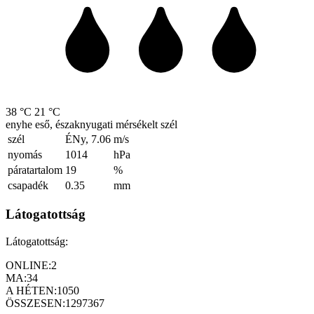
38 °C
21 °C
enyhe eső, északnyugati mérsékelt szél
szél
ÉNy, 7.06
m/s
nyomás
1014
hPa
páratartalom
19
%
csapadék
0.35
mm
Látogatottság
Látogatottság:
ONLINE:
2
MA:
34
A HÉTEN:
1050
ÖSSZESEN:
1297367