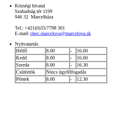
Községi hivatal
Szabadság tér 1199
946 32 Marcelháza
Tel.: +421(0)35/7798 301
E-mail:
obec.marcelova@marcelova.sk
Nyitvatartás
Hétfő
8.00
-
16.00
Kedd
8.00
-
16.00
Szerda
8.00
-
16.30
Csütörtök
Nincs ügyfélfogadás
Péntek
8.00
-
12.30