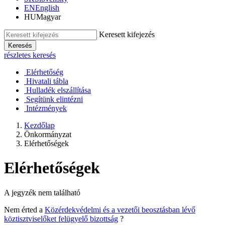
EN
English
HU
Magyar
Keresett kifejezés
Keresés
részletes keresés
Elérhetőség
Hivatali tábla
Hulladék elszállítása
Segítünk elintézni
Intézmények
Kezdőlap
Önkormányzat
Elérhetőségek
Elérhetőségek
A jegyzék nem található
Nem érted a
Közérdekvédelmi és a vezetői beosztásban lévő
köztisztviselőket felügyelő bizottság
?