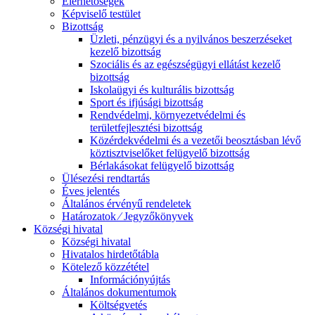
Elérhetőségek
Képviselő testület
Bizottság
Üzleti, pénzügyi és a nyilvános beszerzéseket
kezelő bizottság
Szociális és az egészségügyi ellátást kezelő
bizottság
Iskolaügyi és kulturális bizottság
Sport és ifjúsági bizottság
Rendvédelmi, környezetvédelmi és
területfejlesztési bizottság
Közérdekvédelmi és a vezetői beosztásban lévő
köztisztviselőket felügyelő bizottság
Bérlakásokat felügyelő bizottság
Ülésezési rendtartás
Éves jelentés
Általános érvényű rendeletek
Határozatok ⁄ Jegyzőkönyvek
Községi hivatal
Községi hivatal
Hivatalos hirdetőtábla
Kötelező közzététel
Információnyújtás
Általános dokumentumok
Költségvetés