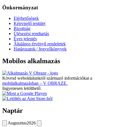
Önkormányzat
Elérhetőségek
Képviselő testület
Bizottság
Ülésezési rendtartás
Éves jelentés
Általános érvényű rendeletek
Határozatok ⁄ Jegyzőkönyvek
Mobilos alkalmazás
Kövesd weboldalunkról származó információkat a
mobilalkalmazásban – V OBRAZE.
Ingyenesen letölthető:
Naptár
Augusztus
2026