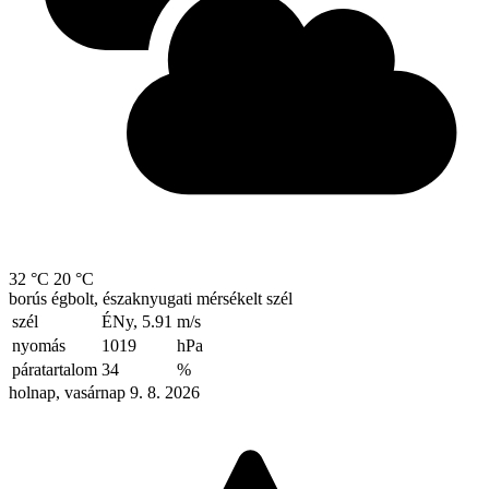
32 °C
20 °C
borús égbolt, északnyugati mérsékelt szél
szél
ÉNy, 5.91
m/s
nyomás
1019
hPa
páratartalom
34
%
holnap, vasárnap 9. 8. 2026