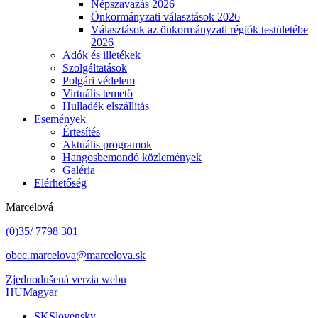
Népszavazás 2026
Önkormányzati választások 2026
Választások az önkormányzati régiók testületébe
2026
Adók és illetékek
Szolgáltatások
Polgári védelem
Virtuális temető
Hulladék elszállítás
Események
Értesítés
Aktuális programok
Hangosbemondó közlemények
Galéria
Elérhetőség
Marcelová
(0)35/ 7798 301
obec.marcelova@marcelova.sk
Zjednodušená verzia webu
HU
Magyar
SK
Slovensky