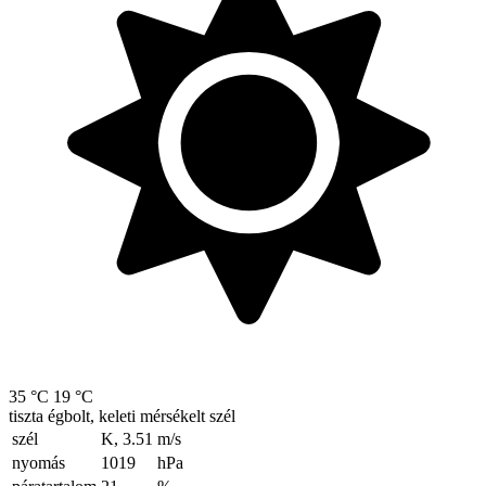
35 °C
19 °C
tiszta égbolt, keleti mérsékelt szél
szél
K, 3.51
m/s
nyomás
1019
hPa