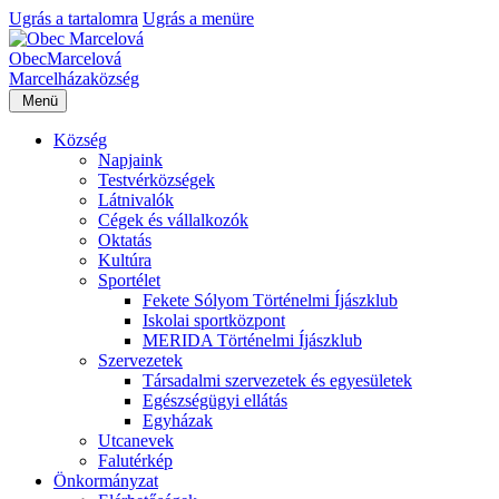
Ugrás a tartalomra
Ugrás a menüre
Obec
Marcelová
Marcelháza
község
Menü
Község
Napjaink
Testvérközségek
Látnivalók
Cégek és vállalkozók
Oktatás
Kultúra
Sportélet
Fekete Sólyom Történelmi Íjászklub
Iskolai sportközpont
MERIDA Történelmi Íjászklub
Szervezetek
Társadalmi szervezetek és egyesületek
Egészségügyi ellátás
Egyházak
Utcanevek
Falutérkép
Önkormányzat