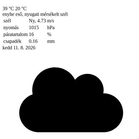
39 °C
20 °C
enyhe eső, nyugati mérsékelt szél
szél
Ny, 4.73
m/s
nyomás
1015
hPa
páratartalom
16
%
csapadék
0.16
mm
kedd 11. 8. 2026