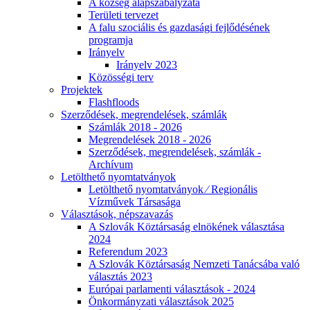
A község alapszabályzata
Területi tervezet
A falu szociális és gazdasági fejlődésének
programja
Irányelv
Irányelv 2023
Közösségi terv
Projektek
Flashfloods
Szerződések, megrendelések, számlák
Számlák 2018 - 2026
Megrendelések 2018 - 2026
Szerződések, megrendelések, számlák -
Archívum
Letölthető nyomtatványok
Letölthető nyomtatványok ⁄ Regionális
Vízművek Társasága
Választások, népszavazás
A Szlovák Köztársaság elnökének választása
2024
Referendum 2023
A Szlovák Köztársaság Nemzeti Tanácsába való
választás 2023
Európai parlamenti választások - 2024
Önkormányzati választások 2025