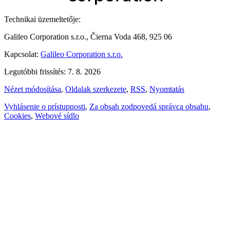
Technikai üzemeltetője:
Galileo Corporation s.r.o., Čierna Voda 468, 925 06
Kapcsolat:
Galileo Corporation s.r.o.
Legutóbbi frissítés: 7. 8. 2026
Nézet módosítása
,
Oldalak szerkezete
,
RSS
,
Nyomtatás
Vyhlásenie o prístupnosti
,
Za obsah zodpovedá správca obsahu
,
Cookies
,
Webové sídlo