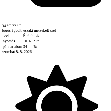
34 °C
22 °C
borús égbolt, északi mérsékelt szél
szél
É, 6.9
m/s
nyomás
1016
hPa
páratartalom
34
%
szombat 8. 8. 2026