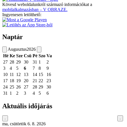
Kövesd weboldalunkról származó információkat a
mobilalkalmazásban – V OBRAZE.
Ingyenesen letölthető:
Naptár
Augusztus
2026
Hé
Ke
Sze
Csü
Pé
Szo
Va
27
28
29
30
31
1
2
3
4
5
6
7
8
9
10
11
12
13
14
15
16
17
18
19
20
21
22
23
24
25
26
27
28
29
30
31
1
2
3
4
5
6
Aktuális időjárás
ma, csütörtök 6. 8. 2026