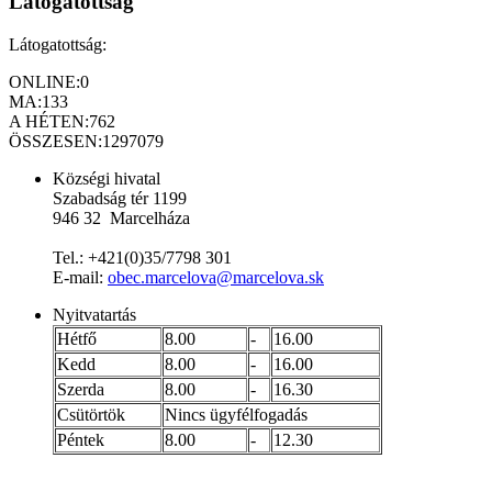
Látogatottság
Látogatottság:
ONLINE:
0
MA:
133
A HÉTEN:
762
ÖSSZESEN:
1297079
Községi hivatal
Szabadság tér 1199
946 32 Marcelháza
Tel.: +421(0)35/7798 301
E-mail:
obec.marcelova@marcelova.sk
Nyitvatartás
Hétfő
8.00
-
16.00
Kedd
8.00
-
16.00
Szerda
8.00
-
16.30
Csütörtök
Nincs ügyfélfogadás
Péntek
8.00
-
12.30