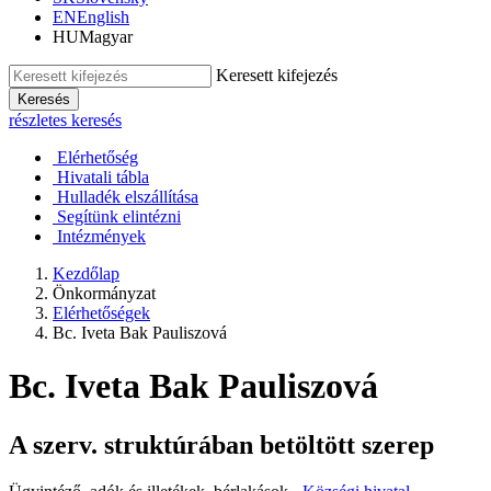
EN
English
HU
Magyar
Keresett kifejezés
Keresés
részletes keresés
Elérhetőség
Hivatali tábla
Hulladék elszállítása
Segítünk elintézni
Intézmények
Kezdőlap
Önkormányzat
Elérhetőségek
Bc. Iveta Bak Pauliszová
Bc. Iveta Bak Pauliszová
A szerv. struktúrában betöltött szerep