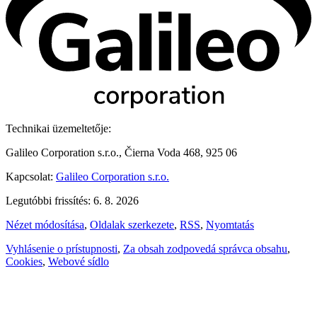
Technikai üzemeltetője:
Galileo Corporation s.r.o., Čierna Voda 468, 925 06
Kapcsolat:
Galileo Corporation s.r.o.
Legutóbbi frissítés: 6. 8. 2026
Nézet módosítása
,
Oldalak szerkezete
,
RSS
,
Nyomtatás
Vyhlásenie o prístupnosti
,
Za obsah zodpovedá správca obsahu
,
Cookies
,
Webové sídlo