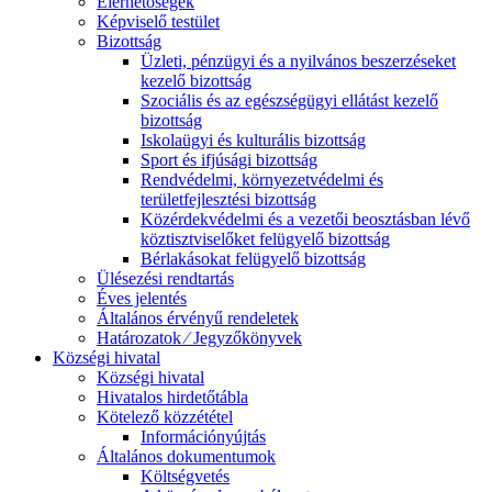
Elérhetőségek
Képviselő testület
Bizottság
Üzleti, pénzügyi és a nyilvános beszerzéseket
kezelő bizottság
Szociális és az egészségügyi ellátást kezelő
bizottság
Iskolaügyi és kulturális bizottság
Sport és ifjúsági bizottság
Rendvédelmi, környezetvédelmi és
területfejlesztési bizottság
Közérdekvédelmi és a vezetői beosztásban lévő
köztisztviselőket felügyelő bizottság
Bérlakásokat felügyelő bizottság
Ülésezési rendtartás
Éves jelentés
Általános érvényű rendeletek
Határozatok ⁄ Jegyzőkönyvek
Községi hivatal
Községi hivatal
Hivatalos hirdetőtábla
Kötelező közzététel
Információnyújtás
Általános dokumentumok
Költségvetés