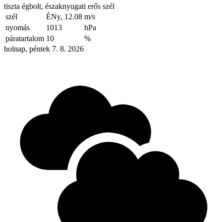
tiszta égbolt, északnyugati erős szél
szél
ÉNy, 12.08
m/s
nyomás
1013
hPa
páratartalom
10
%
holnap, péntek 7. 8. 2026