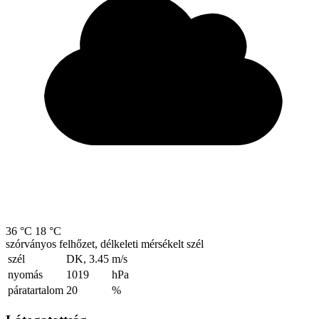
36 °C
18 °C
szórványos felhőzet, délkeleti mérsékelt szél
szél
DK, 3.45
m/s
nyomás
1019
hPa
páratartalom
20
%