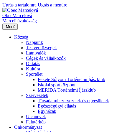
Ugrás a tartalomra
Ugrás a menüre
Obec
Marcelová
Marcelháza
község
Menü
Község
Napjaink
Testvérközségek
Látnivalók
Cégek és vállalkozók
Oktatás
Kultúra
Sportélet
Fekete Sólyom Történelmi Íjászklub
Iskolai sportközpont
MERIDA Történelmi Íjászklub
Szervezetek
Társadalmi szervezetek és egyesületek
Egészségügyi ellátás
Egyházak
Utcanevek
Falutérkép
Önkormányzat