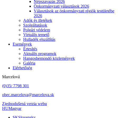
Népszavazás 2026
Önkormányzati választások 2026
Választások az önkormányzati régiók testületébe
2026
Adók és illetékek
Szolgáltatások
Polgári védelem
Virtuális temető
Hulladék elszállítás
Események
Értesítés
Aktuális programok
Hangosbemondó közlemények
Galéria
Elérhetőség
Marcelová
(0)35/ 7798 301
obec.marcelova@marcelova.sk
Zjednodušená verzia webu
HU
Magyar
SK
Slovensky