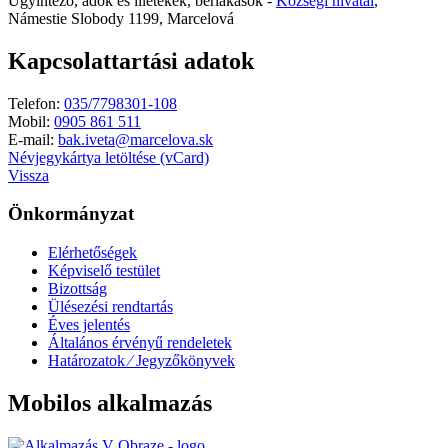
Ügyintéző, adók és illetékek, bérlakások -
Községi hivatal
,
Námestie Slobody 1199, Marcelová
Kapcsolattartási adatok
Telefon:
035/7798301-108
Mobil:
0905 861 511
E-mail:
bak.iveta@marcelova.sk
Névjegykártya letöltése (vCard)
Vissza
Önkormányzat
Elérhetőségek
Képviselő testület
Bizottság
Ülésezési rendtartás
Éves jelentés
Általános érvényű rendeletek
Határozatok ⁄ Jegyzőkönyvek
Mobilos alkalmazás