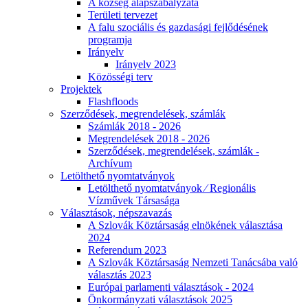
A község alapszabályzata
Területi tervezet
A falu szociális és gazdasági fejlődésének
programja
Irányelv
Irányelv 2023
Közösségi terv
Projektek
Flashfloods
Szerződések, megrendelések, számlák
Számlák 2018 - 2026
Megrendelések 2018 - 2026
Szerződések, megrendelések, számlák -
Archívum
Letölthető nyomtatványok
Letölthető nyomtatványok ⁄ Regionális
Vízművek Társasága
Választások, népszavazás
A Szlovák Köztársaság elnökének választása
2024
Referendum 2023
A Szlovák Köztársaság Nemzeti Tanácsába való
választás 2023
Európai parlamenti választások - 2024
Önkormányzati választások 2025