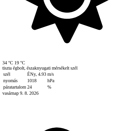
34 °C
19 °C
tiszta égbolt, északnyugati mérsékelt szél
szél
ÉNy, 4.93
m/s
nyomás
1018
hPa
páratartalom
24
%
vasárnap 9. 8. 2026