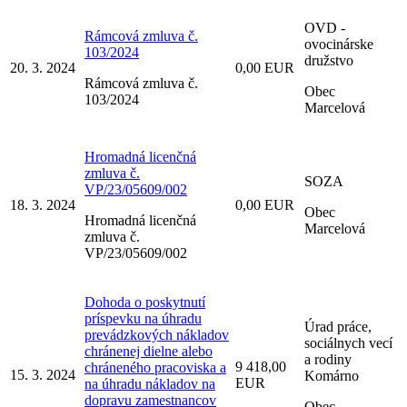
OVD -
Rámcová zmluva č.
ovocinárske
103/2024
družstvo
20. 3. 2024
0,00 EUR
Rámcová zmluva č.
Obec
103/2024
Marcelová
Hromadná licenčná
zmluva č.
SOZA
VP/23/05609/002
18. 3. 2024
0,00 EUR
Obec
Hromadná licenčná
Marcelová
zmluva č.
VP/23/05609/002
Dohoda o poskytnutí
príspevku na úhradu
Úrad práce,
prevádzkových nákladov
sociálnych vecí
chránenej dielne alebo
a rodiny
9 418,00
chráneného pracoviska a
15. 3. 2024
Komárno
EUR
na úhradu nákladov na
dopravu zamestnancov
Obec