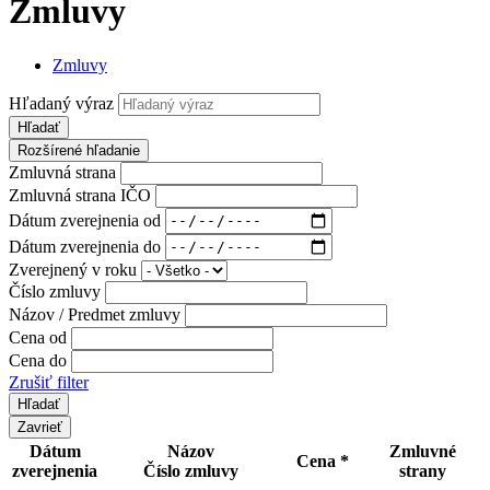
Zmluvy
Zmluvy
Hľadaný výraz
Hľadať
Rozšírené hľadanie
Zmluvná strana
Zmluvná strana IČO
Dátum zverejnenia od
Dátum zverejnenia do
Zverejnený v roku
Číslo zmluvy
Názov / Predmet zmluvy
Cena od
Cena do
Zrušiť filter
Zavrieť
Dátum
Názov
Zmluvné
Cena *
zverejnenia
Číslo zmluvy
strany