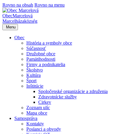
Rovno na obsah
Rovno na menu
Obec
Marcelová
Marcelháza
község
Menu
Obec
História a symboly obce
Súčasnosť
Družobné obce
Pamätihodnosti
Firmy a podnikatelia
Školstvo
Kultúra
Šport
Inštitúcie
Spoločenské organizácie a združenia
Zdravotnícke služby
Cirkev
Zoznam ulíc
Mapa obce
Samospráva
Kontakty
Poslanci a obvody