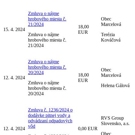
Zmluva o nájme
hrobového miesta č.
Obec
21/2024
Marcelová
18,00
15. 4. 2024
EUR
Zmluva o nájme
Terézia
hrobového miesta č.
Kováčová
21/2024
Zmluva o nájme
hrobového miesta č.
Obec
20/2024
18,00
Marcelová
12. 4. 2024
EUR
Zmluva o nájme
Helena Gálová
hrobového miesta č.
20/2024
Zmluva č. 1236/2024 o
dodávke pitnej vody a
RVS Group
odvádzaní odpadových
Slovensko, a.s.
vôd
12. 4. 2024
0,00 EUR
Obec