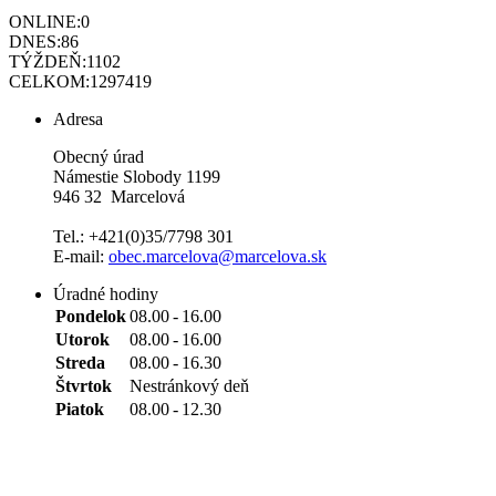
ONLINE:
0
DNES:
86
TÝŽDEŇ:
1102
CELKOM:
1297419
Adresa
Obecný úrad
Námestie Slobody 1199
946 32 Marcelová
Tel.: +421(0)35/7798 301
E-mail:
obec.marcelova@marcelova.sk
Úradné hodiny
Pondelok
08.00
-
16.00
Utorok
08.00
-
16.00
Streda
08.00
-
16.30
Štvrtok
Nestránkový deň
Piatok
08.00
-
12.30