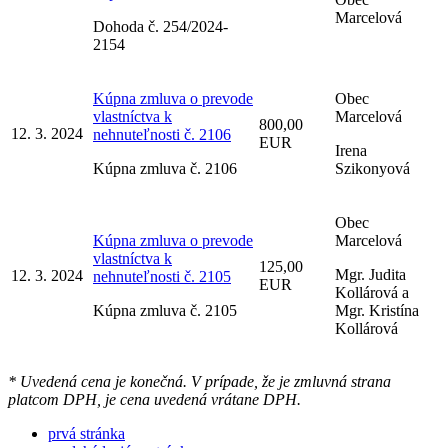
Marcelová
Dohoda č. 254/2024-
2154
Kúpna zmluva o prevode
Obec
vlastníctva k
Marcelová
800,00
12. 3. 2024
nehnuteľnosti č. 2106
EUR
Irena
Kúpna zmluva č. 2106
Szikonyová
Obec
Kúpna zmluva o prevode
Marcelová
vlastníctva k
125,00
Mgr. Judita
12. 3. 2024
nehnuteľnosti č. 2105
EUR
Kollárová a
Kúpna zmluva č. 2105
Mgr. Kristína
Kollárová
* Uvedená cena je konečná. V prípade, že je zmluvná strana
platcom DPH, je cena uvedená vrátane DPH.
prvá stránka