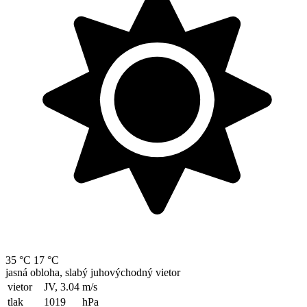
35 °C
17 °C
jasná obloha, slabý juhovýchodný vietor
vietor
JV, 3.04
m/s
tlak
1019
hPa