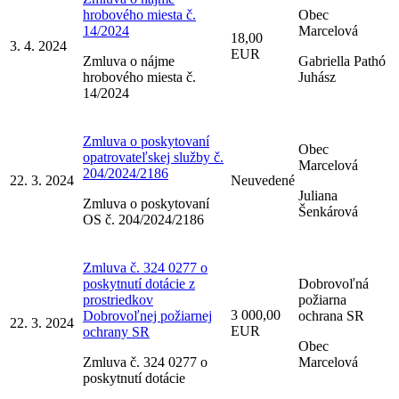
hrobového miesta č.
Obec
14/2024
Marcelová
18,00
3. 4. 2024
EUR
Zmluva o nájme
Gabriella Pathó
hrobového miesta č.
Juhász
14/2024
Zmluva o poskytovaní
Obec
opatrovateľskej služby č.
Marcelová
204/2024/2186
22. 3. 2024
Neuvedené
Juliana
Zmluva o poskytovaní
Šenkárová
OS č. 204/2024/2186
Zmluva č. 324 0277 o
poskytnutí dotácie z
Dobrovoľná
prostriedkov
požiarna
3 000,00
Dobrovoľnej požiarnej
ochrana SR
22. 3. 2024
EUR
ochrany SR
Obec
Zmluva č. 324 0277 o
Marcelová
poskytnutí dotácie