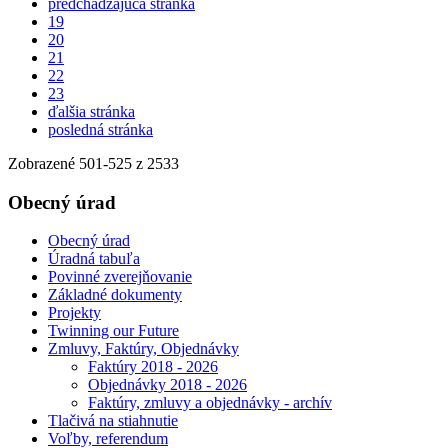
predchádzajúca stránka
19
20
21
22
23
ďalšia stránka
posledná stránka
Zobrazené
501
-
525
z 2533
Obecný úrad
Obecný úrad
Úradná tabuľa
Povinné zverejňovanie
Základné dokumenty
Projekty
Twinning our Future
Zmluvy, Faktúry, Objednávky
Faktúry 2018 - 2026
Objednávky 2018 - 2026
Faktúry, zmluvy a objednávky - archív
Tlačivá na stiahnutie
Voľby, referendum