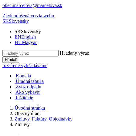
obec.marcelova@marcelova.sk
Zjednodušená verzia webu
SK
Slovensky
SK
Slovensky
EN
English
HU
Magyar
Hľadaný výraz
Hľadať
rozšírené vyhľadávanie
Kontakt
Úradná tabuľa
Zvoz odpadu
Ako vybaviť
Inštitúcie
Úvodná stránka
Obecný úrad
Zmluvy, Faktúry, Objednávky
Zmluvy