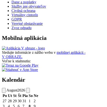
Dane a poplatky
Služby pre obyvateľov
Civilná ochrana
Virtuálny cintorín
GDPR
Verejné obstarávanie
Zvoz odpadu
Mobilná aplikácia
Sledujte informácie z nášho webu v
mobilnej aplikácii -
V OBRAZE.
Voľne k stiahnutiu:
Kalendár
August
2026
Po
Ut
St
Št
Pia
So
Ne
27
28
29
30
31
1
2
3
4
5
6
7
8
9