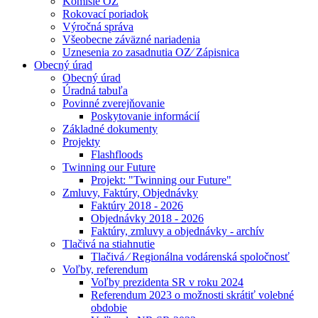
Komisie OZ
Rokovací poriadok
Výročná správa
Všeobecne záväzné nariadenia
Uznesenia zo zasadnutia OZ⁄ Zápisnica
Obecný úrad
Obecný úrad
Úradná tabuľa
Povinné zverejňovanie
Poskytovanie informácií
Základné dokumenty
Projekty
Flashfloods
Twinning our Future
Projekt: "Twinning our Future"
Zmluvy, Faktúry, Objednávky
Faktúry 2018 - 2026
Objednávky 2018 - 2026
Faktúry, zmluvy a objednávky - archív
Tlačivá na stiahnutie
Tlačivá ⁄ Regionálna vodárenská spoločnosť
Voľby, referendum
Voľby prezidenta SR v roku 2024
Referendum 2023 o možnosti skrátiť volebné
obdobie