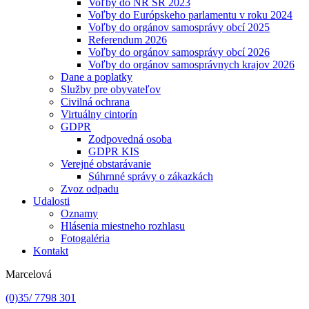
Voľby do NR SR 2023
Voľby do Európskeho parlamentu v roku 2024
Voľby do orgánov samosprávy obcí 2025
Referendum 2026
Voľby do orgánov samosprávy obcí 2026
Voľby do orgánov samosprávnych krajov 2026
Dane a poplatky
Služby pre obyvateľov
Civilná ochrana
Virtuálny cintorín
GDPR
Zodpovedná osoba
GDPR KIS
Verejné obstarávanie
Súhrnné správy o zákazkách
Zvoz odpadu
Udalosti
Oznamy
Hlásenia miestneho rozhlasu
Fotogaléria
Kontakt
Marcelová
(0)35/ 7798 301