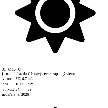
31 °C
15 °C
jasná obloha, dosť čerstvý severozápadný vietor
vietor
SZ, 6.7
m/s
tlak
1017
hPa
vlhkosť
34
%
nedeľa 9. 8. 2026