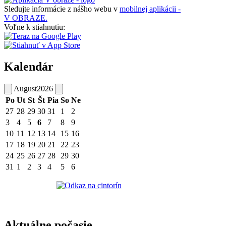
Sledujte informácie z nášho webu v
mobilnej aplikácii -
V OBRAZE.
Voľne k stiahnutiu:
Kalendár
August
2026
Po
Ut
St
Št
Pia
So
Ne
27
28
29
30
31
1
2
3
4
5
6
7
8
9
10
11
12
13
14
15
16
17
18
19
20
21
22
23
24
25
26
27
28
29
30
31
1
2
3
4
5
6
Aktuálne počasie