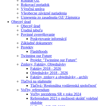
Komisie OZ
Rokovací poriadok
Výročná správa
Všeobecne záväzné nariadenia
Uznesenia zo zasadnutia OZ⁄ Zápisnica
Obecný úrad
Obecný úrad
Úradná tabuľa
Povinné zverejňovanie
Poskytovanie informácií
Základné dokumenty
Projekty
Flashfloods
Twinning our Future
Projekt: "Twinning our Future"
Zmluvy, Faktúry, Objednávky
Faktúry 2018 - 2026
Objednávky 2018 - 2026
Faktúry, zmluvy a objednávky - archív
Tlačivá na stiahnutie
Tlačivá ⁄ Regionálna vodárenská spoločnosť
Voľby, referendum
Voľby prezidenta SR v roku 2024
Referendum 2023 o možnosti skrátiť volebné
obdobie