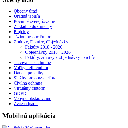
Obecný úrad
Obecný úrad
Úradná tabuľa
Povinné zverejňovanie
Základné dokumenty
Projekty
Twinning our Future
Zmluvy, Faktúry, Objednávky
Faktúry 2018 - 2026
Objednávky 2018 - 2026
Faktúry, zmluvy a objednávky - archív
Tlačivá na stiahnutie
Voľby, referendum
Dane a poplatky
Služby pre obyvateľov
Civilná ochrana
Virtuálny cintorín
GDPR
Verejné obstarávanie
Zvoz odpadu
Mobilná aplikácia