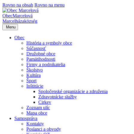
Rovno na obsah
Rovno na menu
Obec
Marcelová
Marcelháza
község
Menu
Obec
História a symboly obce
Súčasnosť
Družobné obce
Pamätihodnosti
Firmy a podnikatelia
Školstvo
Kultúra
Šport
Inštitúcie
Spoločenské organizácie a združenia
Zdravotnícke služby
Cirkev
Zoznam ulíc
Mapa obce
Samospráva
Kontakty
Poslanci a obvody