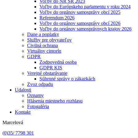
Voľby do NR SR 2023
Voľby do Európskeho parlamentu v roku 2024
Voľby do orgánov samosprávy obcí 2025
Referendum 2026
Voľby do orgánov samosprávy obcí 2026
Voľby do orgánov samosprávnych krajov 2026
Dane a poplatky
Služby pre obyvateľov
Civilná ochrana
Virtuálny cintorín
GDPR
Zodpovedná osoba
GDPR KIS
Verejné obstarávanie
Súhrnné správy o zákazkách
Zvoz odpadu
Udalosti
Oznamy
Hlásenia miestneho rozhlasu
Fotogaléria
Kontakt
Marcelová
(0)35/ 7798 301