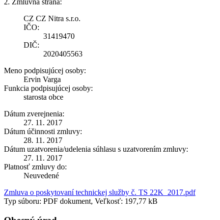
2. Zmluvná strana:
CZ CZ Nitra s.r.o.
IČO:
31419470
DIČ:
2020405563
Meno podpisujúcej osoby:
Ervin Varga
Funkcia podpisujúcej osoby:
starosta obce
Dátum zverejnenia:
27. 11. 2017
Dátum účinnosti zmluvy:
28. 11. 2017
Dátum uzatvorenia/udelenia súhlasu s uzatvorením zmluvy:
27. 11. 2017
Platnosť zmluvy do:
Neuvedené
Zmluva o poskytovaní technickej služby č. TS 22K_2017.pdf
Typ súboru: PDF dokument, Veľkosť: 197,77 kB