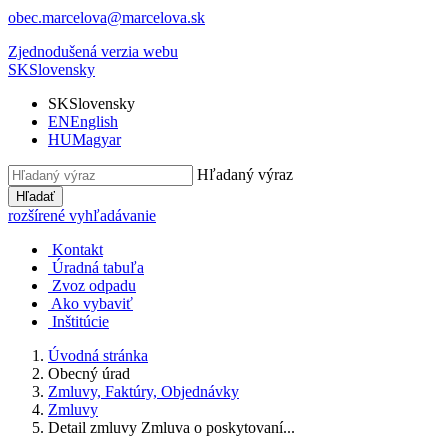
obec.marcelova@marcelova.sk
Zjednodušená verzia webu
SK
Slovensky
SK
Slovensky
EN
English
HU
Magyar
Hľadaný výraz
Hľadať
rozšírené vyhľadávanie
Kontakt
Úradná tabuľa
Zvoz odpadu
Ako vybaviť
Inštitúcie
Úvodná stránka
Obecný úrad
Zmluvy, Faktúry, Objednávky
Zmluvy
Detail zmluvy Zmluva o poskytovaní...