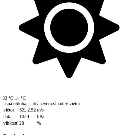
33 °C
14 °C
jasná obloha, slabý severozápadný vietor
vietor
SZ, 2.52
m/s
tlak
1020
hPa
vlhkosť
28
%