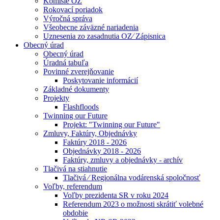
Komisie OZ
Rokovací poriadok
Výročná správa
Všeobecne záväzné nariadenia
Uznesenia zo zasadnutia OZ⁄ Zápisnica
Obecný úrad
Obecný úrad
Úradná tabuľa
Povinné zverejňovanie
Poskytovanie informácií
Základné dokumenty
Projekty
Flashfloods
Twinning our Future
Projekt: "Twinning our Future"
Zmluvy, Faktúry, Objednávky
Faktúry 2018 - 2026
Objednávky 2018 - 2026
Faktúry, zmluvy a objednávky - archív
Tlačivá na stiahnutie
Tlačivá ⁄ Regionálna vodárenská spoločnosť
Voľby, referendum
Voľby prezidenta SR v roku 2024
Referendum 2023 o možnosti skrátiť volebné
obdobie