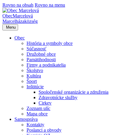
Rovno na obsah
Rovno na menu
Obec
Marcelová
Marcelháza
község
Menu
Obec
História a symboly obce
Súčasnosť
Družobné obce
Pamätihodnosti
Firmy a podnikatelia
Školstvo
Kultúra
Šport
Inštitúcie
Spoločenské organizácie a združenia
Zdravotnícke služby
Cirkev
Zoznam ulíc
Mapa obce
Samospráva
Kontakty
Poslanci a obvody