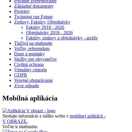
Povinné zverejňovanie
Základné dokumenty
Projekty
Twinning our Future
Zmluvy, Faktúry, Objednávky
Faktúry 2018 - 2026
Objednávky 2018 - 2026
Faktúry, zmluvy a objednávky - archív
Tlačivá na stiahnutie
Voľby, referendum
Dane a poplatky
Služby pre obyvateľov
Civilná ochrana
Virtuálny cintorín
GDPR
Verejné obstarávanie
Zvoz odpadu
Mobilná aplikácia
Sledujte informácie z nášho webu v
mobilnej aplikácii -
V OBRAZE.
Voľne k stiahnutiu: