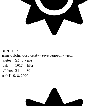
31 °C
15 °C
jasná obloha, dosť čerstvý severozápadný vietor
vietor
SZ, 6.7
m/s
tlak
1017
hPa
vlhkosť
34
%
nedeľa 9. 8. 2026