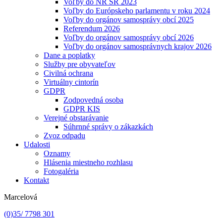
Voľby do NR SR 2023
Voľby do Európskeho parlamentu v roku 2024
Voľby do orgánov samosprávy obcí 2025
Referendum 2026
Voľby do orgánov samosprávy obcí 2026
Voľby do orgánov samosprávnych krajov 2026
Dane a poplatky
Služby pre obyvateľov
Civilná ochrana
Virtuálny cintorín
GDPR
Zodpovedná osoba
GDPR KIS
Verejné obstarávanie
Súhrnné správy o zákazkách
Zvoz odpadu
Udalosti
Oznamy
Hlásenia miestneho rozhlasu
Fotogaléria
Kontakt
Marcelová
(0)35/ 7798 301