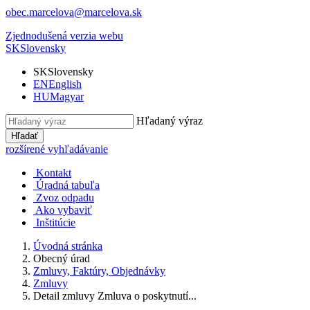
obec.marcelova@marcelova.sk
Zjednodušená verzia webu
SK
Slovensky
SK
Slovensky
EN
English
HU
Magyar
Hľadaný výraz
Hľadať
rozšírené vyhľadávanie
Kontakt
Úradná tabuľa
Zvoz odpadu
Ako vybaviť
Inštitúcie
Úvodná stránka
Obecný úrad
Zmluvy, Faktúry, Objednávky
Zmluvy
Detail zmluvy Zmluva o poskytnutí...