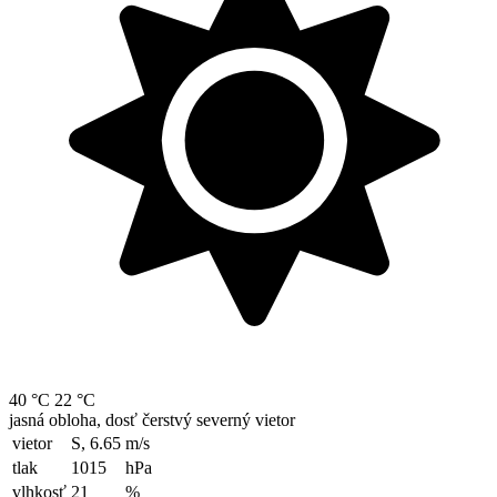
40 °C
22 °C
jasná obloha, dosť čerstvý severný vietor
vietor
S, 6.65
m/s
tlak
1015
hPa
vlhkosť
21
%