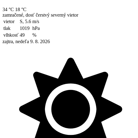
34 °C
18 °C
zamračené, dosť čerstvý severný vietor
vietor
S, 5.6
m/s
tlak
1019
hPa
vlhkosť
49
%
zajtra, nedeľa 9. 8. 2026