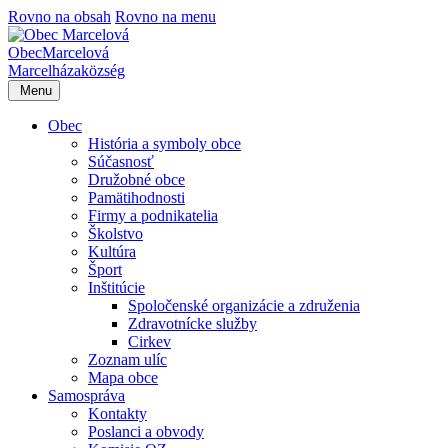
Rovno na obsah
Rovno na menu
Obec
Marcelová
Marcelháza
község
Menu
Obec
História a symboly obce
Súčasnosť
Družobné obce
Pamätihodnosti
Firmy a podnikatelia
Školstvo
Kultúra
Šport
Inštitúcie
Spoločenské organizácie a združenia
Zdravotnícke služby
Cirkev
Zoznam ulíc
Mapa obce
Samospráva
Kontakty
Poslanci a obvody