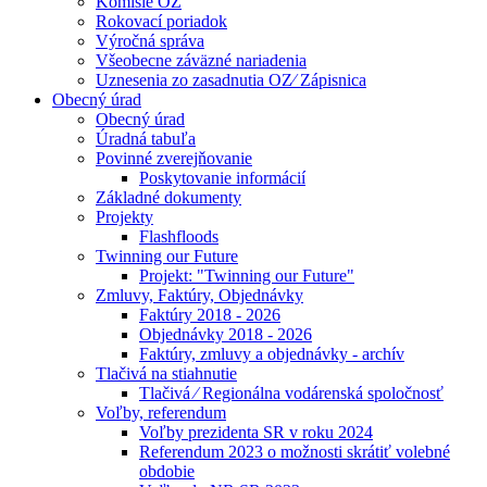
Komisie OZ
Rokovací poriadok
Výročná správa
Všeobecne záväzné nariadenia
Uznesenia zo zasadnutia OZ⁄ Zápisnica
Obecný úrad
Obecný úrad
Úradná tabuľa
Povinné zverejňovanie
Poskytovanie informácií
Základné dokumenty
Projekty
Flashfloods
Twinning our Future
Projekt: "Twinning our Future"
Zmluvy, Faktúry, Objednávky
Faktúry 2018 - 2026
Objednávky 2018 - 2026
Faktúry, zmluvy a objednávky - archív
Tlačivá na stiahnutie
Tlačivá ⁄ Regionálna vodárenská spoločnosť
Voľby, referendum
Voľby prezidenta SR v roku 2024
Referendum 2023 o možnosti skrátiť volebné
obdobie