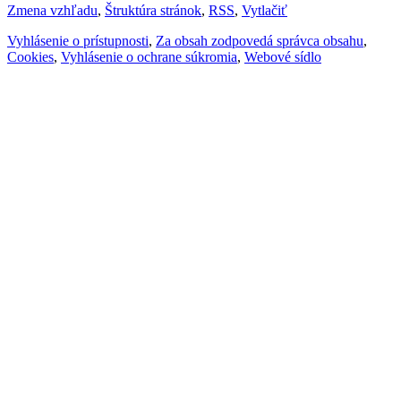
Zmena vzhľadu
,
Štruktúra stránok
,
RSS
,
Vytlačiť
Vyhlásenie o prístupnosti
,
Za obsah zodpovedá správca obsahu
,
Cookies
,
Vyhlásenie o ochrane súkromia
,
Webové sídlo