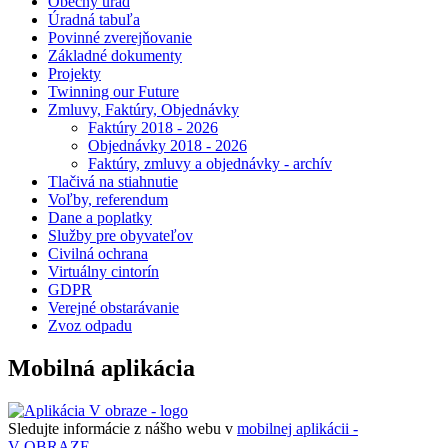
Obecný úrad
Úradná tabuľa
Povinné zverejňovanie
Základné dokumenty
Projekty
Twinning our Future
Zmluvy, Faktúry, Objednávky
Faktúry 2018 - 2026
Objednávky 2018 - 2026
Faktúry, zmluvy a objednávky - archív
Tlačivá na stiahnutie
Voľby, referendum
Dane a poplatky
Služby pre obyvateľov
Civilná ochrana
Virtuálny cintorín
GDPR
Verejné obstarávanie
Zvoz odpadu
Mobilná aplikácia
Sledujte informácie z nášho webu v
mobilnej aplikácii -
V OBRAZE.