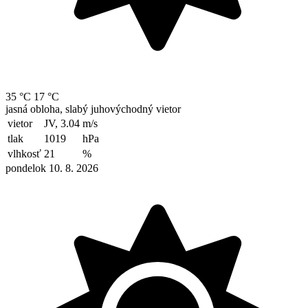
35 °C
17 °C
jasná obloha, slabý juhovýchodný vietor
vietor
JV, 3.04
m/s
tlak
1019
hPa
vlhkosť
21
%
pondelok 10. 8. 2026