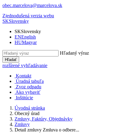
obec.marcelova@marcelova.sk
Zjednodušená verzia webu
SK
Slovensky
SK
Slovensky
EN
English
HU
Magyar
Hľadaný výraz
Hľadať
rozšírené vyhľadávanie
Kontakt
Úradná tabuľa
Zvoz odpadu
Ako vybaviť
Inštitúcie
Úvodná stránka
Obecný úrad
Zmluvy, Faktúry, Objednávky
Zmluvy
Detail zmluvy Zmluva o odbere...