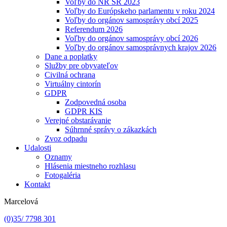
Voľby do NR SR 2023
Voľby do Európskeho parlamentu v roku 2024
Voľby do orgánov samosprávy obcí 2025
Referendum 2026
Voľby do orgánov samosprávy obcí 2026
Voľby do orgánov samosprávnych krajov 2026
Dane a poplatky
Služby pre obyvateľov
Civilná ochrana
Virtuálny cintorín
GDPR
Zodpovedná osoba
GDPR KIS
Verejné obstarávanie
Súhrnné správy o zákazkách
Zvoz odpadu
Udalosti
Oznamy
Hlásenia miestneho rozhlasu
Fotogaléria
Kontakt
Marcelová
(0)35/ 7798 301