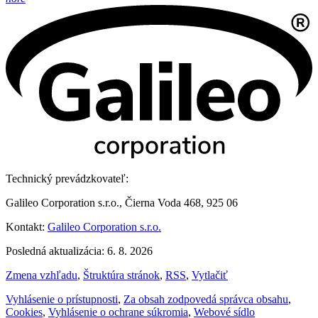
Technický prevádzkovateľ:
Galileo Corporation s.r.o., Čierna Voda 468, 925 06
Kontakt:
Galileo Corporation s.r.o.
Posledná aktualizácia: 6. 8. 2026
Zmena vzhľadu
,
Štruktúra stránok
,
RSS
,
Vytlačiť
Vyhlásenie o prístupnosti
,
Za obsah zodpovedá správca obsahu
,
Cookies
,
Vyhlásenie o ochrane súkromia
,
Webové sídlo