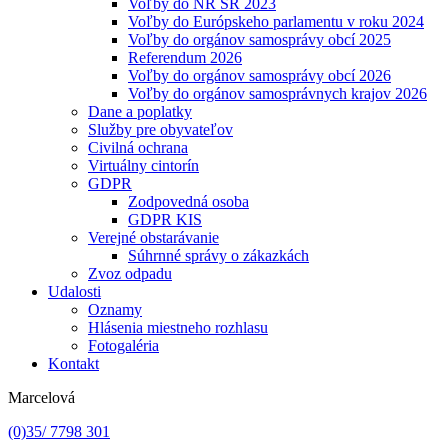
Voľby do NR SR 2023
Voľby do Európskeho parlamentu v roku 2024
Voľby do orgánov samosprávy obcí 2025
Referendum 2026
Voľby do orgánov samosprávy obcí 2026
Voľby do orgánov samosprávnych krajov 2026
Dane a poplatky
Služby pre obyvateľov
Civilná ochrana
Virtuálny cintorín
GDPR
Zodpovedná osoba
GDPR KIS
Verejné obstarávanie
Súhrnné správy o zákazkách
Zvoz odpadu
Udalosti
Oznamy
Hlásenia miestneho rozhlasu
Fotogaléria
Kontakt
Marcelová
(0)35/ 7798 301