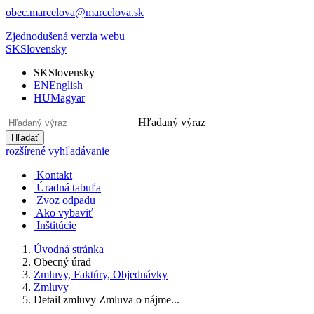
obec.marcelova@marcelova.sk
Zjednodušená verzia webu
SK
Slovensky
SK
Slovensky
EN
English
HU
Magyar
Hľadaný výraz
Hľadať
rozšírené vyhľadávanie
Kontakt
Úradná tabuľa
Zvoz odpadu
Ako vybaviť
Inštitúcie
Úvodná stránka
Obecný úrad
Zmluvy, Faktúry, Objednávky
Zmluvy
Detail zmluvy Zmluva o nájme...