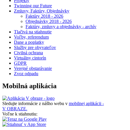
Projekty
Twinning our Future
Zmluvy, Faktúry, Objednávky
Faktúry 2018 - 2026
Objednávky 2018 - 2026
Faktúry, zmluvy a objednávky - archív
Tlačivá na stiahnutie
Voľby, referendum
Dane a poplatky
Služby pre obyvateľov
Civilná ochrana
Virtuálny cintorín
GDPR
Verejné obstarávanie
Zvoz odpadu
Mobilná aplikácia
Sledujte informácie z nášho webu v
mobilnej aplikácii -
V OBRAZE.
Voľne k stiahnutiu: