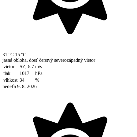
31 °C
15 °C
jasná obloha, dosť čerstvý severozápadný vietor
vietor
SZ, 6.7
m/s
tlak
1017
hPa
vlhkosť
34
%
nedeľa 9. 8. 2026