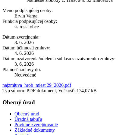
Námestie slobody č. 1199, 946 32 Marcelová
Meno podpisujúcej osoby:
Ervin Varga
Funkcia podpisujúcej osoby:
starosta obce
Dátum zverejnenia:
3. 6. 2026
Dátum účinnosti zmluvy:
4. 6. 2026
Dátum uzatvorenia/udelenia súhlasu s uzatvorením zmluvy:
3. 6. 2026
Platnosť zmluvy do:
Neuvedené
najzmluva_hrob_miest 29_2026.pdf
Typ súboru: PDF dokument, Veľkosť: 174,07 kB
Obecný úrad
Obecný úrad
Úradná tabuľa
Povinné zverejňovanie
Základné dokumenty