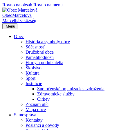
Rovno na obsah
Rovno na menu
Obec
Marcelová
Marcelháza
község
Menu
Obec
História a symboly obce
Súčasnosť
Družobné obce
Pamätihodnosti
Firmy a podnikatelia
Školstvo
Kultúra
Šport
Inštitúcie
Spoločenské organizácie a združenia
Zdravotnícke služby
Cirkev
Zoznam ulíc
Mapa obce
Samospráva
Kontakty
Poslanci a obvody