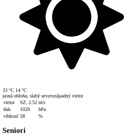
33 °C
14 °C
jasná obloha, slabý severozápadný vietor
vietor
SZ, 2.52
m/s
tlak
1020
hPa
vlhkosť
28
%
Seniori