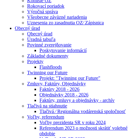
Komisie OZ
Rokovací poriadok
Výročná správa
Všeobecne záväzné nariadenia
Uznesenia zo zasadnutia OZ⁄ Zápisnica
Obecný úrad
Obecný úrad
Úradná tabuľa
Povinné zverejňovanie
Poskytovanie informácií
Základné dokumenty
Projekty
Flashfloods
Twinning our Future
Projekt: "Twinning our Future"
Zmluvy, Faktúry, Objednávky
Faktúry 2018 - 2026
Objednávky 2018 - 2026
Faktúry, zmluvy a objednávky - archív
Tlačivá na stiahnutie
Tlačivá ⁄ Regionálna vodárenská spoločnosť
Voľby, referendum
Voľby prezidenta SR v roku 2024
Referendum 2023 o možnosti skrátiť volebné
obdobie