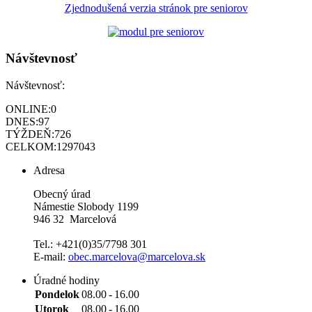
Zjednodušená verzia stránok pre seniorov
Návštevnosť
Návštevnosť:
ONLINE:
0
DNES:
97
TÝŽDEŇ:
726
CELKOM:
1297043
Adresa
Obecný úrad
Námestie Slobody 1199
946 32 Marcelová
Tel.: +421(0)35/7798 301
E-mail:
obec.marcelova@marcelova.sk
Úradné hodiny
Pondelok
08.00
-
16.00
Utorok
08.00
-
16.00