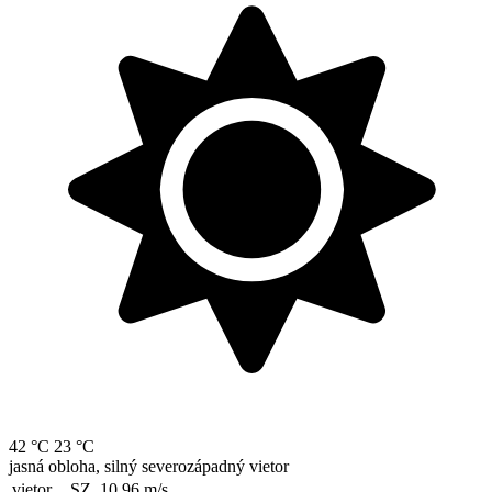
42 °C
23 °C
jasná obloha, silný severozápadný vietor
vietor
SZ, 10.96
m/s