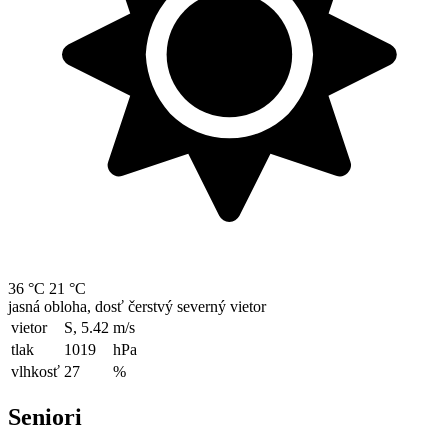
36 °C
21 °C
jasná obloha, dosť čerstvý severný vietor
vietor
S, 5.42
m/s
tlak
1019
hPa
vlhkosť
27
%
Seniori