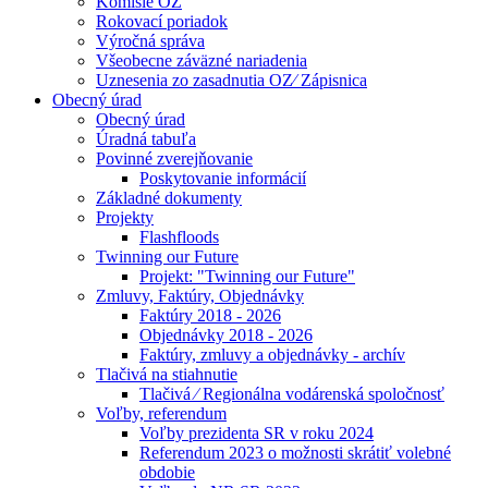
Komisie OZ
Rokovací poriadok
Výročná správa
Všeobecne záväzné nariadenia
Uznesenia zo zasadnutia OZ⁄ Zápisnica
Obecný úrad
Obecný úrad
Úradná tabuľa
Povinné zverejňovanie
Poskytovanie informácií
Základné dokumenty
Projekty
Flashfloods
Twinning our Future
Projekt: "Twinning our Future"
Zmluvy, Faktúry, Objednávky
Faktúry 2018 - 2026
Objednávky 2018 - 2026
Faktúry, zmluvy a objednávky - archív
Tlačivá na stiahnutie
Tlačivá ⁄ Regionálna vodárenská spoločnosť
Voľby, referendum
Voľby prezidenta SR v roku 2024
Referendum 2023 o možnosti skrátiť volebné
obdobie