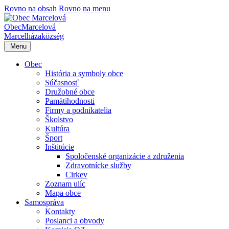
Rovno na obsah
Rovno na menu
Obec
Marcelová
Marcelháza
község
Menu
Obec
História a symboly obce
Súčasnosť
Družobné obce
Pamätihodnosti
Firmy a podnikatelia
Školstvo
Kultúra
Šport
Inštitúcie
Spoločenské organizácie a združenia
Zdravotnícke služby
Cirkev
Zoznam ulíc
Mapa obce
Samospráva
Kontakty
Poslanci a obvody