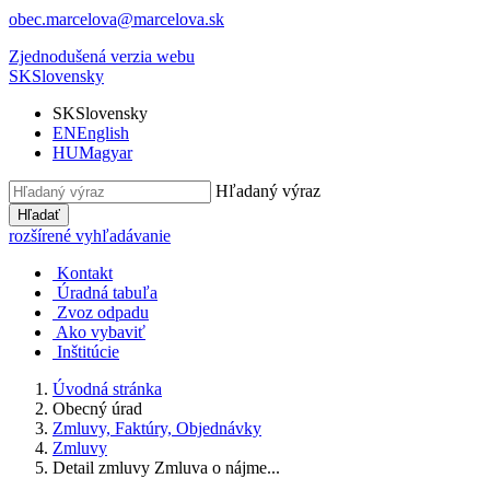
obec.marcelova@marcelova.sk
Zjednodušená verzia webu
SK
Slovensky
SK
Slovensky
EN
English
HU
Magyar
Hľadaný výraz
Hľadať
rozšírené vyhľadávanie
Kontakt
Úradná tabuľa
Zvoz odpadu
Ako vybaviť
Inštitúcie
Úvodná stránka
Obecný úrad
Zmluvy, Faktúry, Objednávky
Zmluvy
Detail zmluvy Zmluva o nájme...