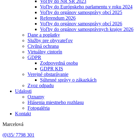
Voľby do NR SR 2023
Voľby do Európskeho parlamentu v roku 2024
Voľby do orgánov samosprávy obcí 2025
Referendum 2026
Voľby do orgánov samosprávy obcí 2026
Voľby do orgánov samosprávnych krajov 2026
Dane a poplatky
Služby pre obyvateľov
Civilná ochrana
Virtuálny cintorín
GDPR
Zodpovedná osoba
GDPR KIS
Verejné obstarávanie
Súhrnné správy o zákazkách
Zvoz odpadu
Udalosti
Oznamy
Hlásenia miestneho rozhlasu
Fotogaléria
Kontakt
Marcelová
(0)35/ 7798 301