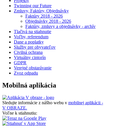
Projekty
Twinning our Future
Zmluvy, Faktúry, Objednávky
Faktúry 2018 - 2026
Objednávky 2018 - 2026
Faktúry, zmluvy a objednávky - archív
Tlačivá na stiahnutie
Voľby, referendum
Dane a poplatky
Služby pre obyvateľov
Civilná ochrana
Virtuálny cintorín
GDPR
Verejné obstarávanie
Zvoz odpadu
Mobilná aplikácia
Sledujte informácie z nášho webu v
mobilnej aplikácii -
V OBRAZE.
Voľne k stiahnutiu: