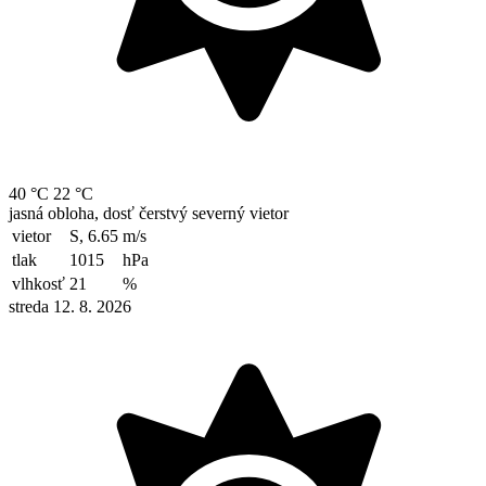
40 °C
22 °C
jasná obloha, dosť čerstvý severný vietor
vietor
S, 6.65
m/s
tlak
1015
hPa
vlhkosť
21
%
streda 12. 8. 2026