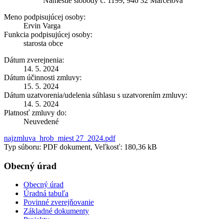
Námestie slobody č. 1199, 946 32 Marcelová
Meno podpisujúcej osoby:
Ervin Varga
Funkcia podpisujúcej osoby:
starosta obce
Dátum zverejnenia:
14. 5. 2024
Dátum účinnosti zmluvy:
15. 5. 2024
Dátum uzatvorenia/udelenia súhlasu s uzatvorením zmluvy:
14. 5. 2024
Platnosť zmluvy do:
Neuvedené
najzmluva_hrob_miest 27_2024.pdf
Typ súboru: PDF dokument, Veľkosť: 180,36 kB
Obecný úrad
Obecný úrad
Úradná tabuľa
Povinné zverejňovanie
Základné dokumenty