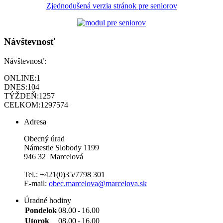
Zjednodušená verzia stránok pre seniorov
Návštevnosť
Návštevnosť:
ONLINE:
1
DNES:
104
TÝŽDEŇ:
1257
CELKOM:
1297574
Adresa
Obecný úrad
Námestie Slobody 1199
946 32 Marcelová
Tel.: +421(0)35/7798 301
E-mail:
obec.marcelova@marcelova.sk
Úradné hodiny
Pondelok
08.00
-
16.00
Utorok
08.00
-
16.00