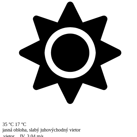
35 °C
17 °C
jasná obloha, slabý juhovýchodný vietor
vietor
JV, 3.04
m/s