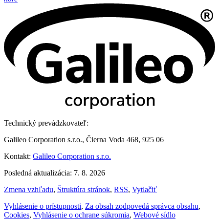
Technický prevádzkovateľ:
Galileo Corporation s.r.o., Čierna Voda 468, 925 06
Kontakt:
Galileo Corporation s.r.o.
Posledná aktualizácia: 7. 8. 2026
Zmena vzhľadu
,
Štruktúra stránok
,
RSS
,
Vytlačiť
Vyhlásenie o prístupnosti
,
Za obsah zodpovedá správca obsahu
,
Cookies
,
Vyhlásenie o ochrane súkromia
,
Webové sídlo