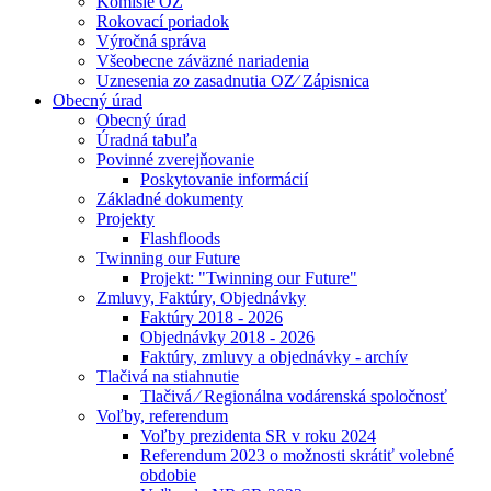
Komisie OZ
Rokovací poriadok
Výročná správa
Všeobecne záväzné nariadenia
Uznesenia zo zasadnutia OZ⁄ Zápisnica
Obecný úrad
Obecný úrad
Úradná tabuľa
Povinné zverejňovanie
Poskytovanie informácií
Základné dokumenty
Projekty
Flashfloods
Twinning our Future
Projekt: "Twinning our Future"
Zmluvy, Faktúry, Objednávky
Faktúry 2018 - 2026
Objednávky 2018 - 2026
Faktúry, zmluvy a objednávky - archív
Tlačivá na stiahnutie
Tlačivá ⁄ Regionálna vodárenská spoločnosť
Voľby, referendum
Voľby prezidenta SR v roku 2024
Referendum 2023 o možnosti skrátiť volebné
obdobie