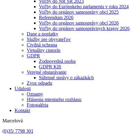
Voľby do NR SR 2023
Voľby do Európskeho parlamentu v roku 2024
Voľby do orgánov samosprávy obcí 2025
Referendum 2026
Voľby do orgánov samosprávy obcí 2026
Voľby do orgánov samosprávnych krajov 2026
Dane a poplatky
Služby pre obyvateľov
Civilná ochrana
Virtuálny cintorín
GDPR
Zodpovedná osoba
GDPR KIS
Verejné obstarávanie
Súhrnné správy o zákazkách
Zvoz odpadu
Udalosti
Oznamy
Hlásenia miestneho rozhlasu
Fotogaléria
Kontakt
Marcelová
(0)35/ 7798 301