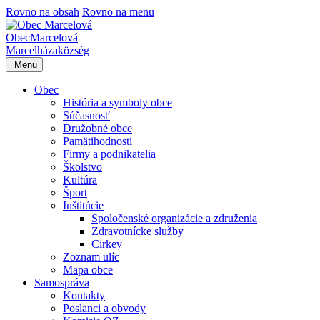
Rovno na obsah
Rovno na menu
Obec
Marcelová
Marcelháza
község
Menu
Obec
História a symboly obce
Súčasnosť
Družobné obce
Pamätihodnosti
Firmy a podnikatelia
Školstvo
Kultúra
Šport
Inštitúcie
Spoločenské organizácie a združenia
Zdravotnícke služby
Cirkev
Zoznam ulíc
Mapa obce
Samospráva
Kontakty
Poslanci a obvody