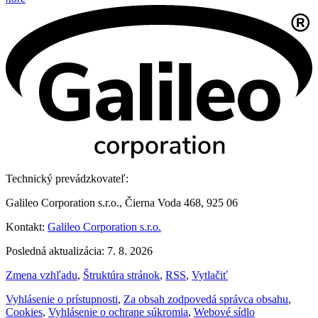
Technický prevádzkovateľ:
Galileo Corporation s.r.o., Čierna Voda 468, 925 06
Kontakt:
Galileo Corporation s.r.o.
Posledná aktualizácia: 7. 8. 2026
Zmena vzhľadu
,
Štruktúra stránok
,
RSS
,
Vytlačiť
Vyhlásenie o prístupnosti
,
Za obsah zodpovedá správca obsahu
,
Cookies
,
Vyhlásenie o ochrane súkromia
,
Webové sídlo