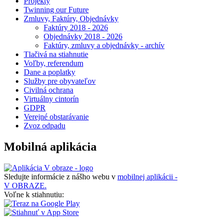
Projekty
Twinning our Future
Zmluvy, Faktúry, Objednávky
Faktúry 2018 - 2026
Objednávky 2018 - 2026
Faktúry, zmluvy a objednávky - archív
Tlačivá na stiahnutie
Voľby, referendum
Dane a poplatky
Služby pre obyvateľov
Civilná ochrana
Virtuálny cintorín
GDPR
Verejné obstarávanie
Zvoz odpadu
Mobilná aplikácia
Sledujte informácie z nášho webu v
mobilnej aplikácii -
V OBRAZE.
Voľne k stiahnutiu: