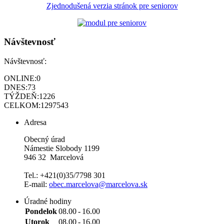
Zjednodušená verzia stránok pre seniorov
Návštevnosť
Návštevnosť:
ONLINE:
0
DNES:
73
TÝŽDEŇ:
1226
CELKOM:
1297543
Adresa
Obecný úrad
Námestie Slobody 1199
946 32 Marcelová
Tel.: +421(0)35/7798 301
E-mail:
obec.marcelova@marcelova.sk
Úradné hodiny
Pondelok
08.00
-
16.00
Utorok
08.00
-
16.00