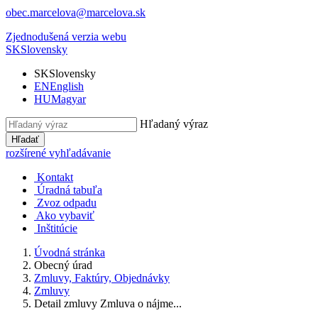
obec.marcelova@marcelova.sk
Zjednodušená verzia webu
SK
Slovensky
SK
Slovensky
EN
English
HU
Magyar
Hľadaný výraz
Hľadať
rozšírené vyhľadávanie
Kontakt
Úradná tabuľa
Zvoz odpadu
Ako vybaviť
Inštitúcie
Úvodná stránka
Obecný úrad
Zmluvy, Faktúry, Objednávky
Zmluvy
Detail zmluvy Zmluva o nájme...