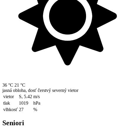
36 °C
21 °C
jasná obloha, dosť čerstvý severný vietor
vietor
S, 5.42
m/s
tlak
1019
hPa
vlhkosť
27
%
Seniori