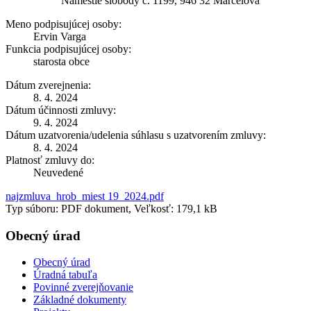
Námestie slobody č. 1199, 946 32 Marcelová
Meno podpisujúcej osoby:
Ervin Varga
Funkcia podpisujúcej osoby:
starosta obce
Dátum zverejnenia:
8. 4. 2024
Dátum účinnosti zmluvy:
9. 4. 2024
Dátum uzatvorenia/udelenia súhlasu s uzatvorením zmluvy:
8. 4. 2024
Platnosť zmluvy do:
Neuvedené
najzmluva_hrob_miest 19_2024.pdf
Typ súboru: PDF dokument, Veľkosť: 179,1 kB
Obecný úrad
Obecný úrad
Úradná tabuľa
Povinné zverejňovanie
Základné dokumenty