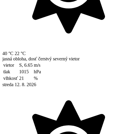
40 °C
22 °C
jasná obloha, dosť čerstvý severný vietor
vietor
S, 6.65
m/s
tlak
1015
hPa
vlhkosť
21
%
streda 12. 8. 2026