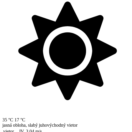
35 °C
17 °C
jasná obloha, slabý juhovýchodný vietor
vietor
JV, 3.04
m/s