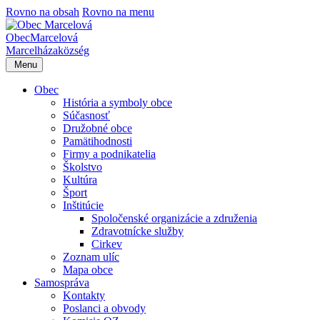
Rovno na obsah
Rovno na menu
Obec
Marcelová
Marcelháza
község
Menu
Obec
História a symboly obce
Súčasnosť
Družobné obce
Pamätihodnosti
Firmy a podnikatelia
Školstvo
Kultúra
Šport
Inštitúcie
Spoločenské organizácie a združenia
Zdravotnícke služby
Cirkev
Zoznam ulíc
Mapa obce
Samospráva
Kontakty
Poslanci a obvody