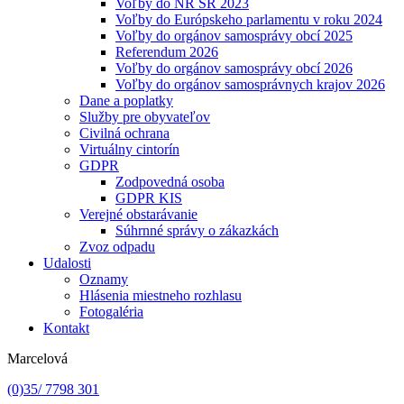
Voľby do NR SR 2023
Voľby do Európskeho parlamentu v roku 2024
Voľby do orgánov samosprávy obcí 2025
Referendum 2026
Voľby do orgánov samosprávy obcí 2026
Voľby do orgánov samosprávnych krajov 2026
Dane a poplatky
Služby pre obyvateľov
Civilná ochrana
Virtuálny cintorín
GDPR
Zodpovedná osoba
GDPR KIS
Verejné obstarávanie
Súhrnné správy o zákazkách
Zvoz odpadu
Udalosti
Oznamy
Hlásenia miestneho rozhlasu
Fotogaléria
Kontakt
Marcelová
(0)35/ 7798 301