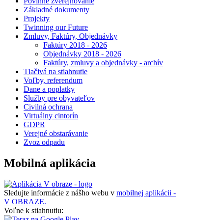
Povinné zverejňovanie
Základné dokumenty
Projekty
Twinning our Future
Zmluvy, Faktúry, Objednávky
Faktúry 2018 - 2026
Objednávky 2018 - 2026
Faktúry, zmluvy a objednávky - archív
Tlačivá na stiahnutie
Voľby, referendum
Dane a poplatky
Služby pre obyvateľov
Civilná ochrana
Virtuálny cintorín
GDPR
Verejné obstarávanie
Zvoz odpadu
Mobilná aplikácia
Sledujte informácie z nášho webu v
mobilnej aplikácii -
V OBRAZE.
Voľne k stiahnutiu: