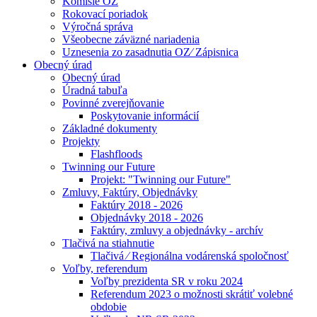
Komisie OZ
Rokovací poriadok
Výročná správa
Všeobecne záväzné nariadenia
Uznesenia zo zasadnutia OZ⁄ Zápisnica
Obecný úrad
Obecný úrad
Úradná tabuľa
Povinné zverejňovanie
Poskytovanie informácií
Základné dokumenty
Projekty
Flashfloods
Twinning our Future
Projekt: "Twinning our Future"
Zmluvy, Faktúry, Objednávky
Faktúry 2018 - 2026
Objednávky 2018 - 2026
Faktúry, zmluvy a objednávky - archív
Tlačivá na stiahnutie
Tlačivá ⁄ Regionálna vodárenská spoločnosť
Voľby, referendum
Voľby prezidenta SR v roku 2024
Referendum 2023 o možnosti skrátiť volebné
obdobie