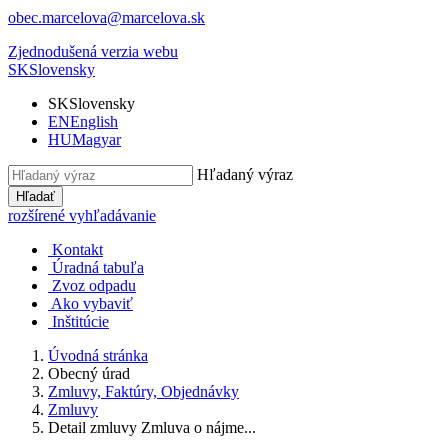
obec.marcelova@marcelova.sk
Zjednodušená verzia webu
SK
Slovensky
SK
Slovensky
EN
English
HU
Magyar
Hľadaný výraz
Hľadať
rozšírené vyhľadávanie
Kontakt
Úradná tabuľa
Zvoz odpadu
Ako vybaviť
Inštitúcie
Úvodná stránka
Obecný úrad
Zmluvy, Faktúry, Objednávky
Zmluvy
Detail zmluvy Zmluva o nájme...