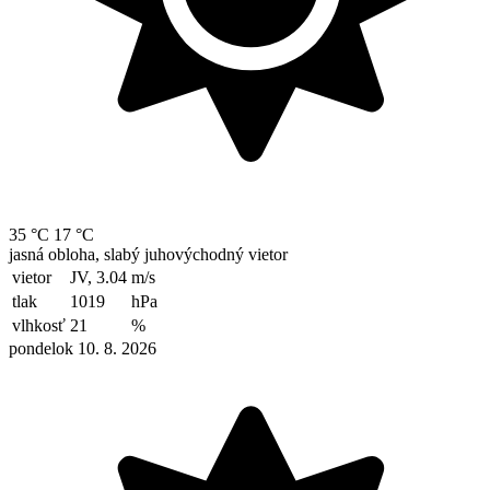
35 °C
17 °C
jasná obloha, slabý juhovýchodný vietor
vietor
JV, 3.04
m/s
tlak
1019
hPa
vlhkosť
21
%
pondelok 10. 8. 2026