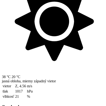
38 °C
20 °C
jasná obloha, mierny západný vietor
vietor
Z, 4.56
m/s
tlak
1017
hPa
vlhkosť
21
%