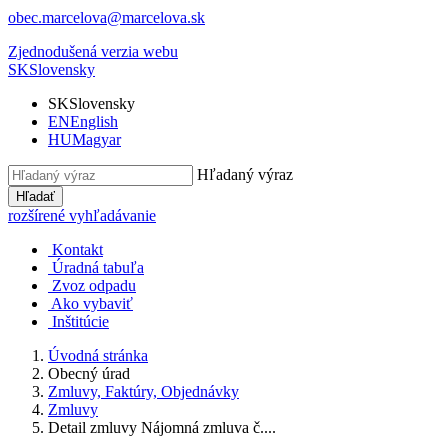
obec.marcelova@marcelova.sk
Zjednodušená verzia webu
SK
Slovensky
SK
Slovensky
EN
English
HU
Magyar
Hľadaný výraz
Hľadať
rozšírené vyhľadávanie
Kontakt
Úradná tabuľa
Zvoz odpadu
Ako vybaviť
Inštitúcie
Úvodná stránka
Obecný úrad
Zmluvy, Faktúry, Objednávky
Zmluvy
Detail zmluvy Nájomná zmluva č....