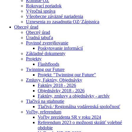
Komisie OZ
Rokovací poriadok
Výročná správa
Všeobecne záväzné nariadenia
Uznesenia zo zasadnutia OZ⁄ Zápisnica
Obecný úrad
Obecný úrad
Úradná tabuľa
Povinné zverejňovanie
Poskytovanie informácií
Základné dokumenty
Projekty
Flashfloods
Twinning our Future
Projekt: "Twinning our Future"
Zmluvy, Faktúry, Objednávky
Faktúry 2018 - 2026
Objednávky 2018 - 2026
Faktúry, zmluvy a objednávky - archív
Tlačivá na stiahnutie
Tlačivá ⁄ Regionálna vodárenská spoločnosť
Voľby, referendum
Voľby prezidenta SR v roku 2024
Referendum 2023 o možnosti skrátiť volebné
obdobie