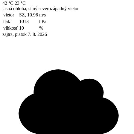
42 °C
23 °C
jasná obloha, silný severozápadný vietor
vietor
SZ, 10.96
m/s
tlak
1013
hPa
vlhkosť
10
%
zajtra, piatok 7. 8. 2026