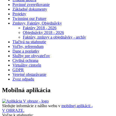
Povinné zverejňovanie
Základné dokumenty
Projekty
Twinning our Future
Zmluvy, Faktúry, Objednávky
Faktúry 2018 - 2026
Objednávky 2018 - 2026
Faktúry, zmluvy a objednávky - archív
Tlačivá na stiahnutie
Voľby, referendum
Dane a poplatky
Služby pre obyvateľov
Civilná ochrana
Virtuálny cintorín
GDPR
Verejné obstarávanie
Zvoz odpadu
Mobilná aplikácia
Sledujte informácie z nášho webu v
mobilnej aplikácii -
V OBRAZE.
Voľne k stiahnutiu: