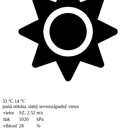
33 °C
14 °C
jasná obloha, slabý severozápadný vietor
vietor
SZ, 2.52
m/s
tlak
1020
hPa
vlhkosť
28
%