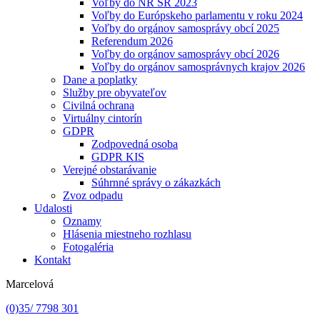
Voľby do NR SR 2023
Voľby do Európskeho parlamentu v roku 2024
Voľby do orgánov samosprávy obcí 2025
Referendum 2026
Voľby do orgánov samosprávy obcí 2026
Voľby do orgánov samosprávnych krajov 2026
Dane a poplatky
Služby pre obyvateľov
Civilná ochrana
Virtuálny cintorín
GDPR
Zodpovedná osoba
GDPR KIS
Verejné obstarávanie
Súhrnné správy o zákazkách
Zvoz odpadu
Udalosti
Oznamy
Hlásenia miestneho rozhlasu
Fotogaléria
Kontakt
Marcelová
(0)35/ 7798 301