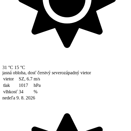
31 °C
15 °C
jasná obloha, dosť čerstvý severozápadný vietor
vietor
SZ, 6.7
m/s
tlak
1017
hPa
vlhkosť
34
%
nedeľa 9. 8. 2026