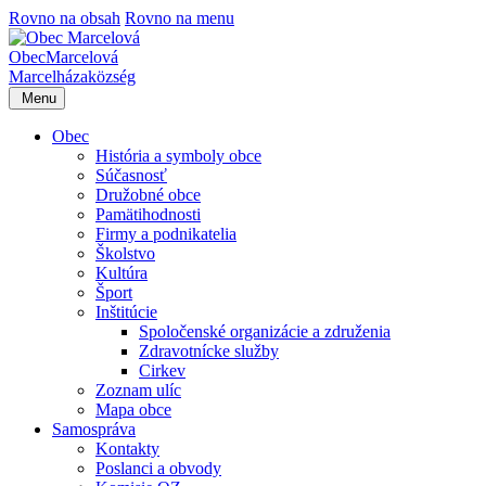
Rovno na obsah
Rovno na menu
Obec
Marcelová
Marcelháza
község
Menu
Obec
História a symboly obce
Súčasnosť
Družobné obce
Pamätihodnosti
Firmy a podnikatelia
Školstvo
Kultúra
Šport
Inštitúcie
Spoločenské organizácie a združenia
Zdravotnícke služby
Cirkev
Zoznam ulíc
Mapa obce
Samospráva
Kontakty
Poslanci a obvody