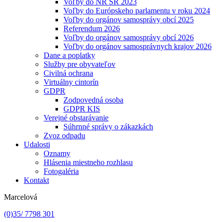
Voľby do NR SR 2023
Voľby do Európskeho parlamentu v roku 2024
Voľby do orgánov samosprávy obcí 2025
Referendum 2026
Voľby do orgánov samosprávy obcí 2026
Voľby do orgánov samosprávnych krajov 2026
Dane a poplatky
Služby pre obyvateľov
Civilná ochrana
Virtuálny cintorín
GDPR
Zodpovedná osoba
GDPR KIS
Verejné obstarávanie
Súhrnné správy o zákazkách
Zvoz odpadu
Udalosti
Oznamy
Hlásenia miestneho rozhlasu
Fotogaléria
Kontakt
Marcelová
(0)35/ 7798 301