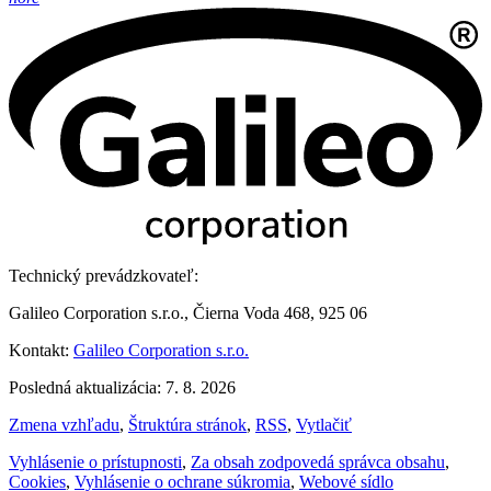
Technický prevádzkovateľ:
Galileo Corporation s.r.o., Čierna Voda 468, 925 06
Kontakt:
Galileo Corporation s.r.o.
Posledná aktualizácia: 7. 8. 2026
Zmena vzhľadu
,
Štruktúra stránok
,
RSS
,
Vytlačiť
Vyhlásenie o prístupnosti
,
Za obsah zodpovedá správca obsahu
,
Cookies
,
Vyhlásenie o ochrane súkromia
,
Webové sídlo