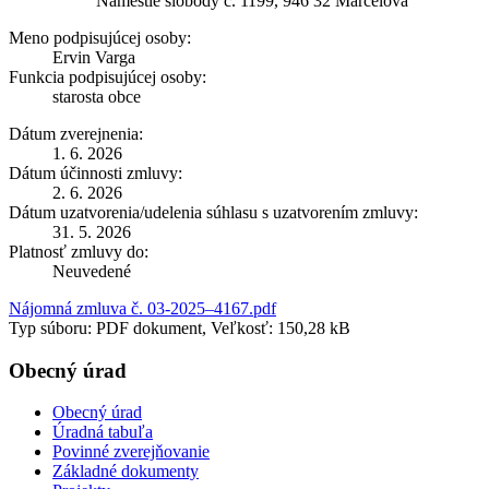
Námestie slobody č. 1199, 946 32 Marcelová
Meno podpisujúcej osoby:
Ervin Varga
Funkcia podpisujúcej osoby:
starosta obce
Dátum zverejnenia:
1. 6. 2026
Dátum účinnosti zmluvy:
2. 6. 2026
Dátum uzatvorenia/udelenia súhlasu s uzatvorením zmluvy:
31. 5. 2026
Platnosť zmluvy do:
Neuvedené
Nájomná zmluva č. 03-2025–4167.pdf
Typ súboru: PDF dokument, Veľkosť: 150,28 kB
Obecný úrad
Obecný úrad
Úradná tabuľa
Povinné zverejňovanie
Základné dokumenty