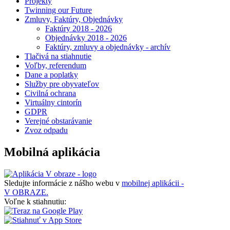
Projekty
Twinning our Future
Zmluvy, Faktúry, Objednávky
Faktúry 2018 - 2026
Objednávky 2018 - 2026
Faktúry, zmluvy a objednávky - archív
Tlačivá na stiahnutie
Voľby, referendum
Dane a poplatky
Služby pre obyvateľov
Civilná ochrana
Virtuálny cintorín
GDPR
Verejné obstarávanie
Zvoz odpadu
Mobilná aplikácia
Sledujte informácie z nášho webu v
mobilnej aplikácii -
V OBRAZE.
Voľne k stiahnutiu: