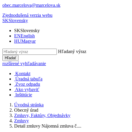
obec.marcelova@marcelova.sk
Zjednodušená verzia webu
SK
Slovensky
SK
Slovensky
EN
English
HU
Magyar
Hľadaný výraz
Hľadať
rozšírené vyhľadávanie
Kontakt
Úradná tabuľa
Zvoz odpadu
Ako vybaviť
Inštitúcie
Úvodná stránka
Obecný úrad
Zmluvy, Faktúry, Objednávky
Zmluvy
Detail zmluvy Nájomná zmluva č....