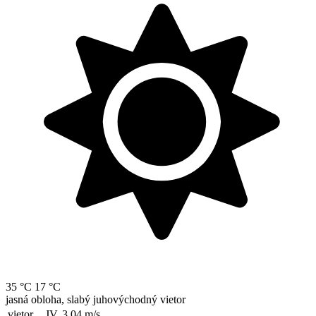
35 °C
17 °C
jasná obloha, slabý juhovýchodný vietor
vietor
JV, 3.04
m/s