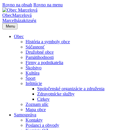
Rovno na obsah
Rovno na menu
Obec
Marcelová
Marcelháza
község
Menu
Obec
História a symboly obce
Súčasnosť
Družobné obce
Pamätihodnosti
Firmy a podnikatelia
Školstvo
Kultúra
Šport
Inštitúcie
Spoločenské organizácie a združenia
Zdravotnícke služby
Cirkev
Zoznam ulíc
Mapa obce
Samospráva
Kontakty
Poslanci a obvody