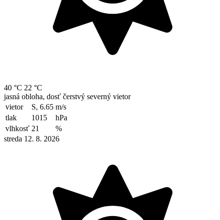
40 °C
22 °C
jasná obloha, dosť čerstvý severný vietor
vietor
S, 6.65
m/s
tlak
1015
hPa
vlhkosť
21
%
streda 12. 8. 2026