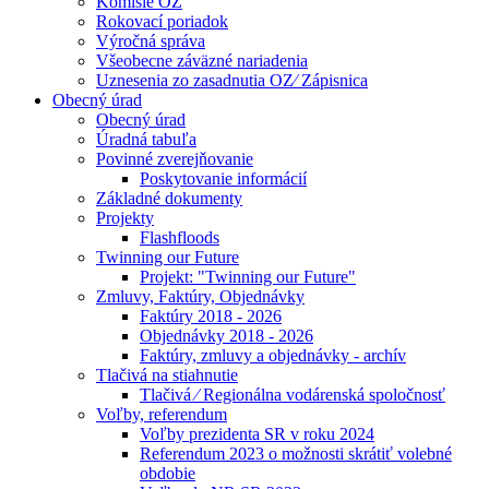
Komisie OZ
Rokovací poriadok
Výročná správa
Všeobecne záväzné nariadenia
Uznesenia zo zasadnutia OZ⁄ Zápisnica
Obecný úrad
Obecný úrad
Úradná tabuľa
Povinné zverejňovanie
Poskytovanie informácií
Základné dokumenty
Projekty
Flashfloods
Twinning our Future
Projekt: "Twinning our Future"
Zmluvy, Faktúry, Objednávky
Faktúry 2018 - 2026
Objednávky 2018 - 2026
Faktúry, zmluvy a objednávky - archív
Tlačivá na stiahnutie
Tlačivá ⁄ Regionálna vodárenská spoločnosť
Voľby, referendum
Voľby prezidenta SR v roku 2024
Referendum 2023 o možnosti skrátiť volebné
obdobie