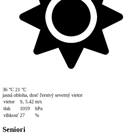
36 °C
21 °C
jasná obloha, dosť čerstvý severný vietor
vietor
S, 5.42
m/s
tlak
1019
hPa
vlhkosť
27
%
Seniori