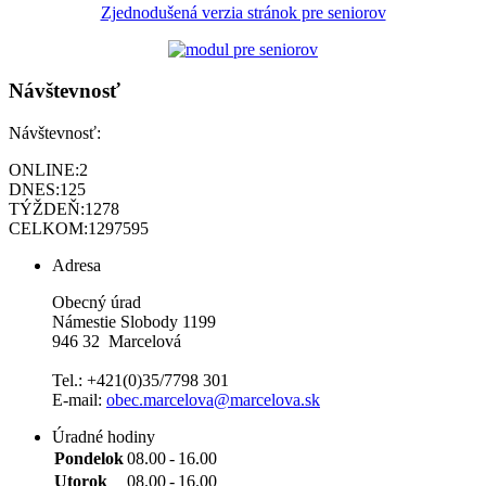
Zjednodušená verzia stránok pre seniorov
Návštevnosť
Návštevnosť:
ONLINE:
2
DNES:
125
TÝŽDEŇ:
1278
CELKOM:
1297595
Adresa
Obecný úrad
Námestie Slobody 1199
946 32 Marcelová
Tel.: +421(0)35/7798 301
E-mail:
obec.marcelova@marcelova.sk
Úradné hodiny
Pondelok
08.00
-
16.00
Utorok
08.00
-
16.00