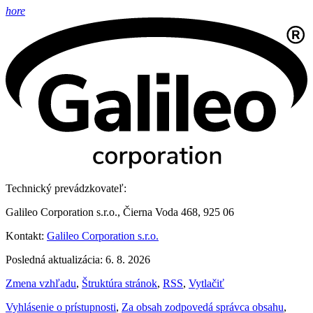
hore
Technický prevádzkovateľ:
Galileo Corporation s.r.o., Čierna Voda 468, 925 06
Kontakt:
Galileo Corporation s.r.o.
Posledná aktualizácia: 6. 8. 2026
Zmena vzhľadu
,
Štruktúra stránok
,
RSS
,
Vytlačiť
Vyhlásenie o prístupnosti
,
Za obsah zodpovedá správca obsahu
,