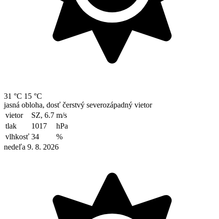
31 °C
15 °C
jasná obloha, dosť čerstvý severozápadný vietor
vietor
SZ, 6.7
m/s
tlak
1017
hPa
vlhkosť
34
%
nedeľa 9. 8. 2026