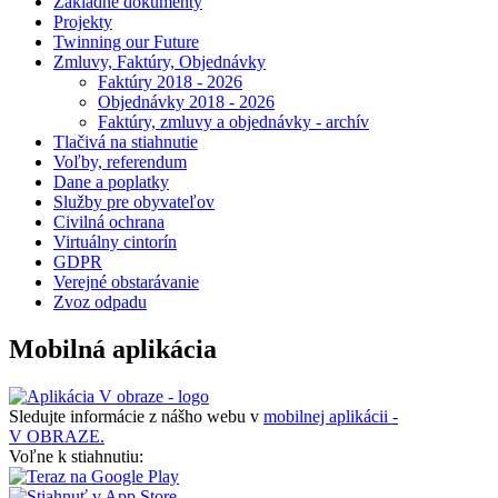
Základné dokumenty
Projekty
Twinning our Future
Zmluvy, Faktúry, Objednávky
Faktúry 2018 - 2026
Objednávky 2018 - 2026
Faktúry, zmluvy a objednávky - archív
Tlačivá na stiahnutie
Voľby, referendum
Dane a poplatky
Služby pre obyvateľov
Civilná ochrana
Virtuálny cintorín
GDPR
Verejné obstarávanie
Zvoz odpadu
Mobilná aplikácia
Sledujte informácie z nášho webu v
mobilnej aplikácii -
V OBRAZE.
Voľne k stiahnutiu: