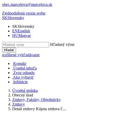
obec.marcelova@marcelova.sk
Zjednodušená verzia webu
SK
Slovensky
SK
Slovensky
EN
English
HU
Magyar
Hľadaný výraz
Hľadať
rozšírené vyhľadávanie
Kontakt
Úradná tabuľa
Zvoz odpadu
Ako vybaviť
Inštitúcie
Úvodná stránka
Obecný úrad
Zmluvy, Faktúry, Objednávky
Zmluvy
Detail zmluvy Kúpna zmluva č....