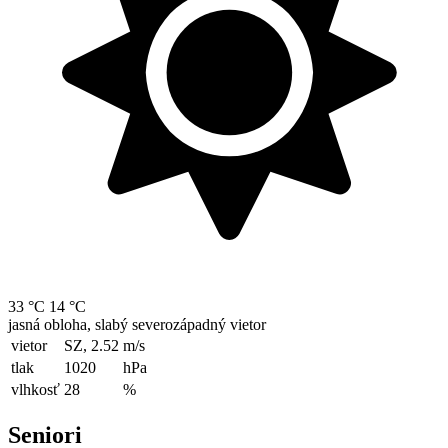
33 °C
14 °C
jasná obloha, slabý severozápadný vietor
vietor
SZ, 2.52
m/s
tlak
1020
hPa
vlhkosť
28
%
Seniori