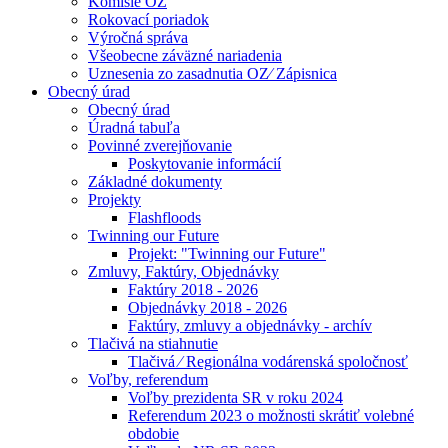
Komisie OZ
Rokovací poriadok
Výročná správa
Všeobecne záväzné nariadenia
Uznesenia zo zasadnutia OZ⁄ Zápisnica
Obecný úrad
Obecný úrad
Úradná tabuľa
Povinné zverejňovanie
Poskytovanie informácií
Základné dokumenty
Projekty
Flashfloods
Twinning our Future
Projekt: "Twinning our Future"
Zmluvy, Faktúry, Objednávky
Faktúry 2018 - 2026
Objednávky 2018 - 2026
Faktúry, zmluvy a objednávky - archív
Tlačivá na stiahnutie
Tlačivá ⁄ Regionálna vodárenská spoločnosť
Voľby, referendum
Voľby prezidenta SR v roku 2024
Referendum 2023 o možnosti skrátiť volebné
obdobie