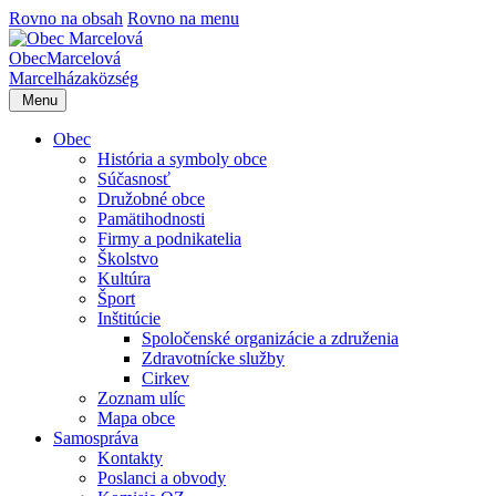
Rovno na obsah
Rovno na menu
Obec
Marcelová
Marcelháza
község
Menu
Obec
História a symboly obce
Súčasnosť
Družobné obce
Pamätihodnosti
Firmy a podnikatelia
Školstvo
Kultúra
Šport
Inštitúcie
Spoločenské organizácie a združenia
Zdravotnícke služby
Cirkev
Zoznam ulíc
Mapa obce
Samospráva
Kontakty
Poslanci a obvody