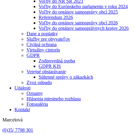
Voľby do NR SR 2023
Voľby do Európskeho parlamentu v roku 2024
Voľby do orgánov samosprávy obcí 2025
Referendum 2026
Voľby do orgánov samosprávy obcí 2026
Voľby do orgánov samosprávnych krajov 2026
Dane a poplatky
Služby pre obyvateľov
Civilná ochrana
Virtuálny cintorín
GDPR
Zodpovedná osoba
GDPR KIS
Verejné obstarávanie
Súhrnné správy o zákazkách
Zvoz odpadu
Udalosti
Oznamy
Hlásenia miestneho rozhlasu
Fotogaléria
Kontakt
Marcelová
(0)35/ 7798 301