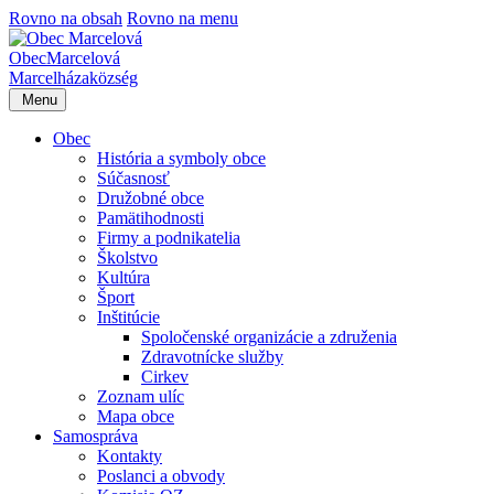
Rovno na obsah
Rovno na menu
Obec
Marcelová
Marcelháza
község
Menu
Obec
História a symboly obce
Súčasnosť
Družobné obce
Pamätihodnosti
Firmy a podnikatelia
Školstvo
Kultúra
Šport
Inštitúcie
Spoločenské organizácie a združenia
Zdravotnícke služby
Cirkev
Zoznam ulíc
Mapa obce
Samospráva
Kontakty
Poslanci a obvody