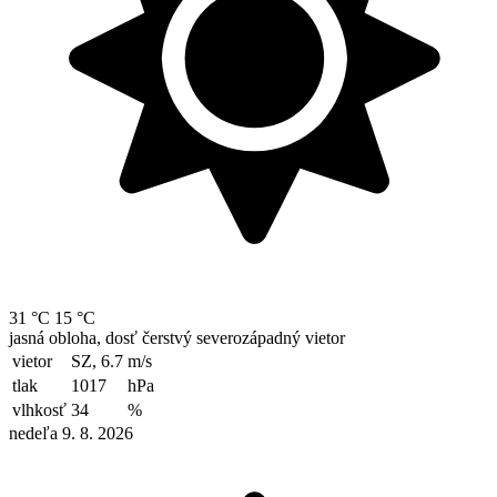
31 °C
15 °C
jasná obloha, dosť čerstvý severozápadný vietor
vietor
SZ, 6.7
m/s
tlak
1017
hPa
vlhkosť
34
%
nedeľa 9. 8. 2026