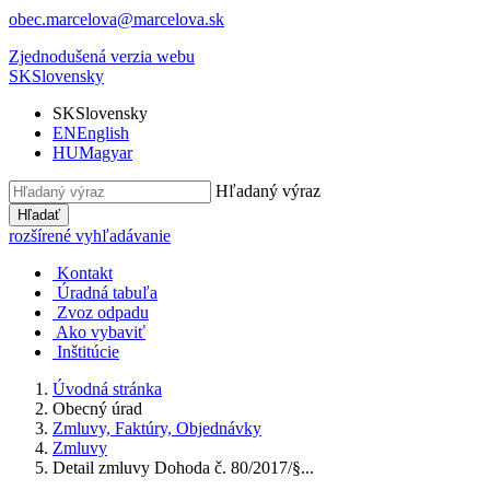
obec.marcelova@marcelova.sk
Zjednodušená verzia webu
SK
Slovensky
SK
Slovensky
EN
English
HU
Magyar
Hľadaný výraz
Hľadať
rozšírené vyhľadávanie
Kontakt
Úradná tabuľa
Zvoz odpadu
Ako vybaviť
Inštitúcie
Úvodná stránka
Obecný úrad
Zmluvy, Faktúry, Objednávky
Zmluvy
Detail zmluvy Dohoda č. 80/2017/§...