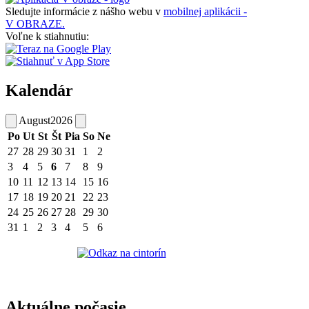
Sledujte informácie z nášho webu v
mobilnej aplikácii -
V OBRAZE.
Voľne k stiahnutiu:
Kalendár
August
2026
Po
Ut
St
Št
Pia
So
Ne
27
28
29
30
31
1
2
3
4
5
6
7
8
9
10
11
12
13
14
15
16
17
18
19
20
21
22
23
24
25
26
27
28
29
30
31
1
2
3
4
5
6
Aktuálne počasie