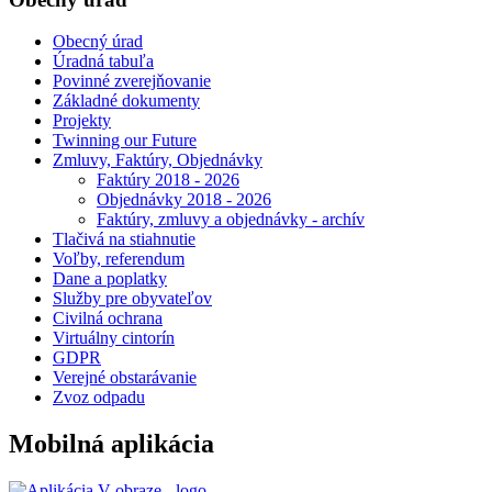
Obecný úrad
Úradná tabuľa
Povinné zverejňovanie
Základné dokumenty
Projekty
Twinning our Future
Zmluvy, Faktúry, Objednávky
Faktúry 2018 - 2026
Objednávky 2018 - 2026
Faktúry, zmluvy a objednávky - archív
Tlačivá na stiahnutie
Voľby, referendum
Dane a poplatky
Služby pre obyvateľov
Civilná ochrana
Virtuálny cintorín
GDPR
Verejné obstarávanie
Zvoz odpadu
Mobilná aplikácia