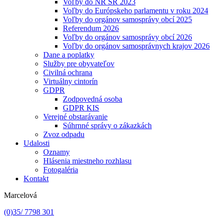
Voľby do NR SR 2023
Voľby do Európskeho parlamentu v roku 2024
Voľby do orgánov samosprávy obcí 2025
Referendum 2026
Voľby do orgánov samosprávy obcí 2026
Voľby do orgánov samosprávnych krajov 2026
Dane a poplatky
Služby pre obyvateľov
Civilná ochrana
Virtuálny cintorín
GDPR
Zodpovedná osoba
GDPR KIS
Verejné obstarávanie
Súhrnné správy o zákazkách
Zvoz odpadu
Udalosti
Oznamy
Hlásenia miestneho rozhlasu
Fotogaléria
Kontakt
Marcelová
(0)35/ 7798 301