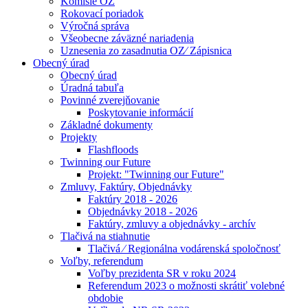
Komisie OZ
Rokovací poriadok
Výročná správa
Všeobecne záväzné nariadenia
Uznesenia zo zasadnutia OZ⁄ Zápisnica
Obecný úrad
Obecný úrad
Úradná tabuľa
Povinné zverejňovanie
Poskytovanie informácií
Základné dokumenty
Projekty
Flashfloods
Twinning our Future
Projekt: "Twinning our Future"
Zmluvy, Faktúry, Objednávky
Faktúry 2018 - 2026
Objednávky 2018 - 2026
Faktúry, zmluvy a objednávky - archív
Tlačivá na stiahnutie
Tlačivá ⁄ Regionálna vodárenská spoločnosť
Voľby, referendum
Voľby prezidenta SR v roku 2024
Referendum 2023 o možnosti skrátiť volebné
obdobie