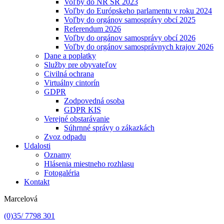
Voľby do NR SR 2023
Voľby do Európskeho parlamentu v roku 2024
Voľby do orgánov samosprávy obcí 2025
Referendum 2026
Voľby do orgánov samosprávy obcí 2026
Voľby do orgánov samosprávnych krajov 2026
Dane a poplatky
Služby pre obyvateľov
Civilná ochrana
Virtuálny cintorín
GDPR
Zodpovedná osoba
GDPR KIS
Verejné obstarávanie
Súhrnné správy o zákazkách
Zvoz odpadu
Udalosti
Oznamy
Hlásenia miestneho rozhlasu
Fotogaléria
Kontakt
Marcelová
(0)35/ 7798 301