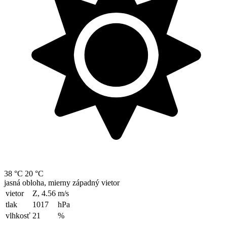
38 °C
20 °C
jasná obloha, mierny západný vietor
vietor
Z, 4.56
m/s
tlak
1017
hPa
vlhkosť
21
%