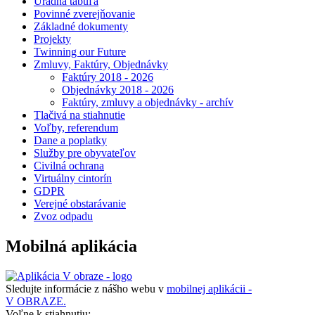
Úradná tabuľa
Povinné zverejňovanie
Základné dokumenty
Projekty
Twinning our Future
Zmluvy, Faktúry, Objednávky
Faktúry 2018 - 2026
Objednávky 2018 - 2026
Faktúry, zmluvy a objednávky - archív
Tlačivá na stiahnutie
Voľby, referendum
Dane a poplatky
Služby pre obyvateľov
Civilná ochrana
Virtuálny cintorín
GDPR
Verejné obstarávanie
Zvoz odpadu
Mobilná aplikácia
Sledujte informácie z nášho webu v
mobilnej aplikácii -
V OBRAZE.
Voľne k stiahnutiu: