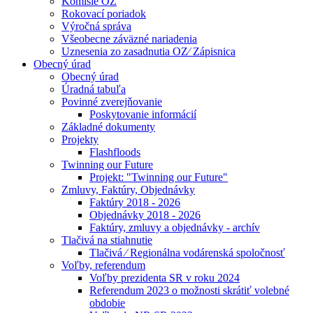
Komisie OZ
Rokovací poriadok
Výročná správa
Všeobecne záväzné nariadenia
Uznesenia zo zasadnutia OZ⁄ Zápisnica
Obecný úrad
Obecný úrad
Úradná tabuľa
Povinné zverejňovanie
Poskytovanie informácií
Základné dokumenty
Projekty
Flashfloods
Twinning our Future
Projekt: "Twinning our Future"
Zmluvy, Faktúry, Objednávky
Faktúry 2018 - 2026
Objednávky 2018 - 2026
Faktúry, zmluvy a objednávky - archív
Tlačivá na stiahnutie
Tlačivá ⁄ Regionálna vodárenská spoločnosť
Voľby, referendum
Voľby prezidenta SR v roku 2024
Referendum 2023 o možnosti skrátiť volebné
obdobie