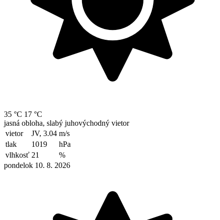
35 °C
17 °C
jasná obloha, slabý juhovýchodný vietor
vietor
JV, 3.04
m/s
tlak
1019
hPa
vlhkosť
21
%
pondelok 10. 8. 2026