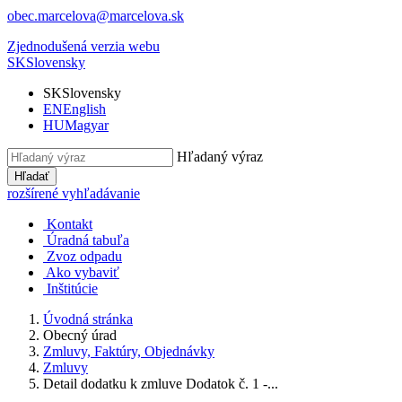
obec.marcelova@marcelova.sk
Zjednodušená verzia webu
SK
Slovensky
SK
Slovensky
EN
English
HU
Magyar
Hľadaný výraz
Hľadať
rozšírené vyhľadávanie
Kontakt
Úradná tabuľa
Zvoz odpadu
Ako vybaviť
Inštitúcie
Úvodná stránka
Obecný úrad
Zmluvy, Faktúry, Objednávky
Zmluvy
Detail dodatku k zmluve Dodatok č. 1 -...