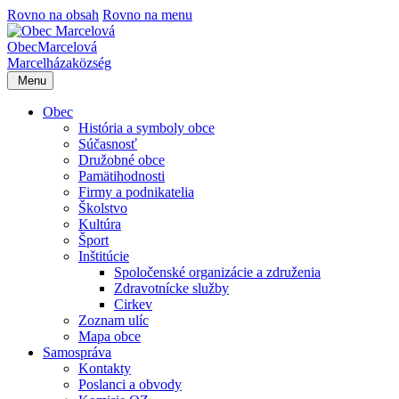
Rovno na obsah
Rovno na menu
Obec
Marcelová
Marcelháza
község
Menu
Obec
História a symboly obce
Súčasnosť
Družobné obce
Pamätihodnosti
Firmy a podnikatelia
Školstvo
Kultúra
Šport
Inštitúcie
Spoločenské organizácie a združenia
Zdravotnícke služby
Cirkev
Zoznam ulíc
Mapa obce
Samospráva
Kontakty
Poslanci a obvody