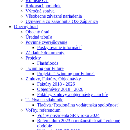
Komisie OZ
Rokovací poriadok
Výročná správa
Všeobecne záväzné nariadenia
Uznesenia zo zasadnutia OZ⁄ Zápisnica
Obecný úrad
Obecný úrad
Úradná tabuľa
Povinné zverejňovanie
Poskytovanie informácií
Základné dokumenty
Projekty
Flashfloods
Twinning our Future
Projekt: "Twinning our Future"
Zmluvy, Faktúry, Objednávky
Faktúry 2018 - 2026
Objednávky 2018 - 2026
Faktúry, zmluvy a objednávky - archív
Tlačivá na stiahnutie
Tlačivá ⁄ Regionálna vodárenská spoločnosť
Voľby, referendum
Voľby prezidenta SR v roku 2024
Referendum 2023 o možnosti skrátiť volebné
obdobie