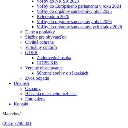
Voľby do NR SR 2023
Voľby do Európskeho parlamentu v roku 2024
Voľby do orgánov samosprávy obcí 2025
Referendum 2026
Voľby do orgánov samosprávy obcí 2026
Voľby do orgánov samosprávnych krajov 2026
Dane a poplatky
Služby pre obyvateľov
Civilná ochrana
Virtuálny cintorín
GDPR
Zodpovedná osoba
GDPR KIS
Verejné obstarávanie
Súhrnné správy o zákazkách
Zvoz odpadu
Udalosti
Oznamy
Hlásenia miestneho rozhlasu
Fotogaléria
Kontakt
Marcelová
(0)35/ 7798 301