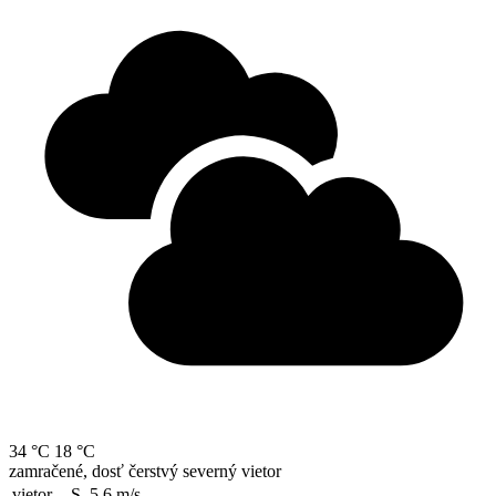
34 °C
18 °C
zamračené, dosť čerstvý severný vietor
vietor
S, 5.6
m/s