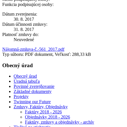
Funkcia podpisujúcej osoby:
Dátum zverejnenia:
30. 8. 2017
Dátum účinnosti zmluvy:
31. 8. 2017
Platnosť zmluvy do:
Neuvedené
Nájomná-zmluva-č.-561_2017.pdf
Typ súboru: PDF dokument, Veľkosť: 288,33 kB
Obecný úrad
Obecný úrad
Úradná tabuľa
Povinné zverejňovanie
Základné dokumenty
Projekty
Twinning our Future
Zmluvy, Faktúry, Objednávky
Faktúry 2018 - 2026
Objednávky 2018 - 2026
Faktúry, zmluvy a objednávky - archív