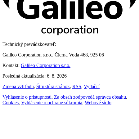
Technický prevádzkovateľ:
Galileo Corporation s.r.o., Čierna Voda 468, 925 06
Kontakt:
Galileo Corporation s.r.o.
Posledná aktualizácia: 6. 8. 2026
Zmena vzhľadu
,
Štruktúra stránok
,
RSS
,
Vytlačiť
Vyhlásenie o prístupnosti
,
Za obsah zodpovedá správca obsahu
,
Cookies
,
Vyhlásenie o ochrane súkromia
,
Webové sídlo