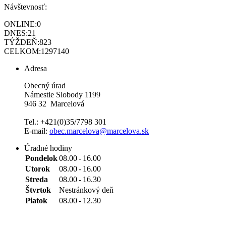
Návštevnosť:
ONLINE:
0
DNES:
21
TÝŽDEŇ:
823
CELKOM:
1297140
Adresa
Obecný úrad
Námestie Slobody 1199
946 32 Marcelová
Tel.: +421(0)35/7798 301
E-mail:
obec.marcelova@marcelova.sk
Úradné hodiny
Pondelok
08.00
-
16.00
Utorok
08.00
-
16.00
Streda
08.00
-
16.30
Štvrtok
Nestránkový deň
Piatok
08.00
-
12.30