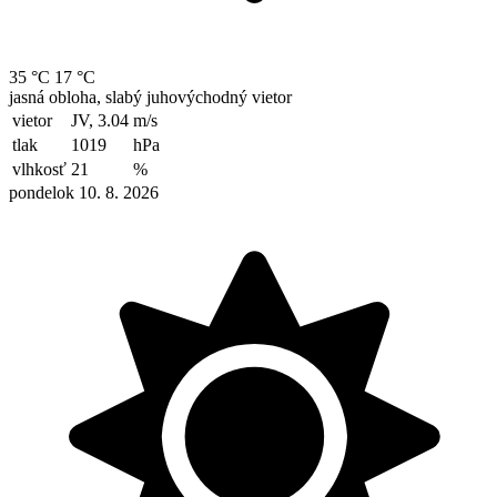
35 °C
17 °C
jasná obloha, slabý juhovýchodný vietor
vietor
JV, 3.04
m/s
tlak
1019
hPa
vlhkosť
21
%
pondelok 10. 8. 2026