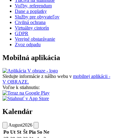
Tlačivá na stiahnutie
Voľby, referendum
Dane a poplatky
Služby pre obyvateľov
Civilná ochrana
Virtuálny cintorín
GDPR
Verejné obstarávanie
Zvoz odpadu
Mobilná aplikácia
Sledujte informácie z nášho webu v
mobilnej aplikácii -
V OBRAZE.
Voľne k stiahnutiu:
Kalendár
August
2026
Po
Ut
St
Št
Pia
So
Ne