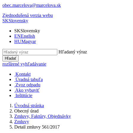
obec.marcelova@marcelova.sk
Zjednodušená verzia webu
SK
Slovensky
SK
Slovensky
EN
English
HU
Magyar
Hľadaný výraz
Hľadať
rozšírené vyhľadávanie
Kontakt
Úradná tabuľa
Zvoz odpadu
Ako vybaviť
Inštitúcie
Úvodná stránka
Obecný úrad
Zmluvy, Faktúry, Objednávky
Zmluvy
Detail zmluvy 561/2017