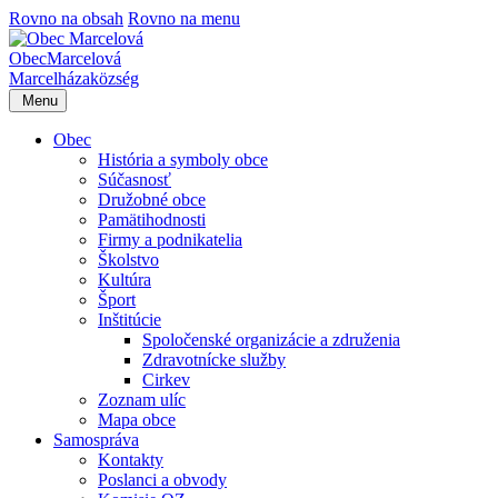
Rovno na obsah
Rovno na menu
Obec
Marcelová
Marcelháza
község
Menu
Obec
História a symboly obce
Súčasnosť
Družobné obce
Pamätihodnosti
Firmy a podnikatelia
Školstvo
Kultúra
Šport
Inštitúcie
Spoločenské organizácie a združenia
Zdravotnícke služby
Cirkev
Zoznam ulíc
Mapa obce
Samospráva
Kontakty
Poslanci a obvody