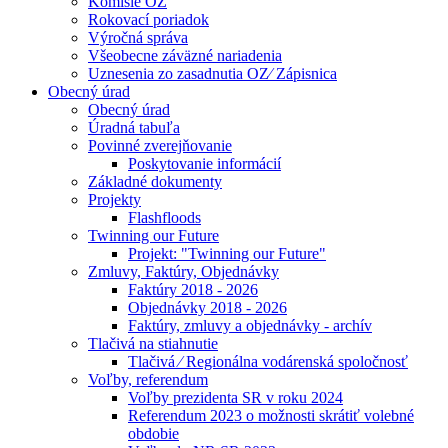
Komisie OZ
Rokovací poriadok
Výročná správa
Všeobecne záväzné nariadenia
Uznesenia zo zasadnutia OZ⁄ Zápisnica
Obecný úrad
Obecný úrad
Úradná tabuľa
Povinné zverejňovanie
Poskytovanie informácií
Základné dokumenty
Projekty
Flashfloods
Twinning our Future
Projekt: "Twinning our Future"
Zmluvy, Faktúry, Objednávky
Faktúry 2018 - 2026
Objednávky 2018 - 2026
Faktúry, zmluvy a objednávky - archív
Tlačivá na stiahnutie
Tlačivá ⁄ Regionálna vodárenská spoločnosť
Voľby, referendum
Voľby prezidenta SR v roku 2024
Referendum 2023 o možnosti skrátiť volebné
obdobie