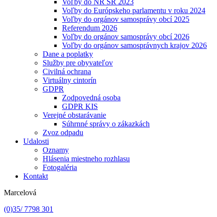
Voľby do NR SR 2023
Voľby do Európskeho parlamentu v roku 2024
Voľby do orgánov samosprávy obcí 2025
Referendum 2026
Voľby do orgánov samosprávy obcí 2026
Voľby do orgánov samosprávnych krajov 2026
Dane a poplatky
Služby pre obyvateľov
Civilná ochrana
Virtuálny cintorín
GDPR
Zodpovedná osoba
GDPR KIS
Verejné obstarávanie
Súhrnné správy o zákazkách
Zvoz odpadu
Udalosti
Oznamy
Hlásenia miestneho rozhlasu
Fotogaléria
Kontakt
Marcelová
(0)35/ 7798 301