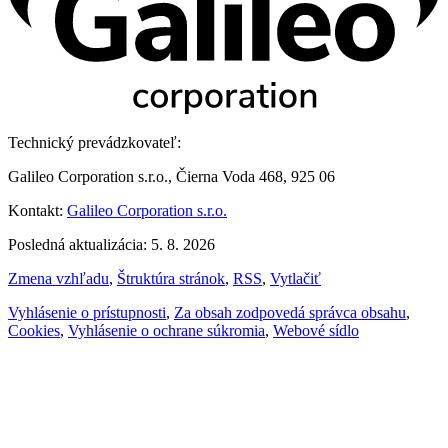
Technický prevádzkovateľ:
Galileo Corporation s.r.o., Čierna Voda 468, 925 06
Kontakt:
Galileo Corporation s.r.o.
Posledná aktualizácia: 5. 8. 2026
Zmena vzhľadu
,
Štruktúra stránok
,
RSS
,
Vytlačiť
Vyhlásenie o prístupnosti
,
Za obsah zodpovedá správca obsahu
,
Cookies
,
Vyhlásenie o ochrane súkromia
,
Webové sídlo