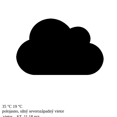
35 °C
19 °C
polojasno, silný severozápadný vietor
vietor
SZ, 11.18
m/s