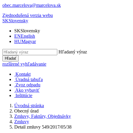
obec.marcelova@marcelova.sk
Zjednodušená verzia webu
SK
Slovensky
SK
Slovensky
EN
English
HU
Magyar
Hľadaný výraz
Hľadať
rozšírené vyhľadávanie
Kontakt
Úradná tabuľa
Zvoz odpadu
Ako vybaviť
Inštitúcie
Úvodná stránka
Obecný úrad
Zmluvy, Faktúry, Objednávky
Zmluvy
Detail zmluvy 549/2017/05/38