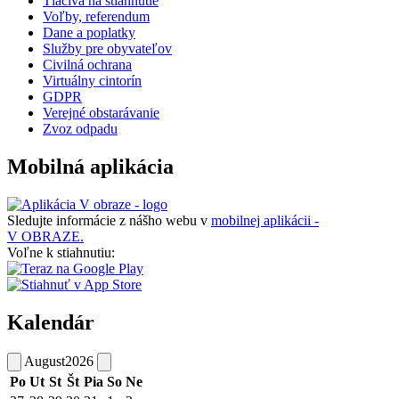
Tlačivá na stiahnutie
Voľby, referendum
Dane a poplatky
Služby pre obyvateľov
Civilná ochrana
Virtuálny cintorín
GDPR
Verejné obstarávanie
Zvoz odpadu
Mobilná aplikácia
Sledujte informácie z nášho webu v
mobilnej aplikácii -
V OBRAZE.
Voľne k stiahnutiu:
Kalendár
August
2026
Po
Ut
St
Št
Pia
So
Ne