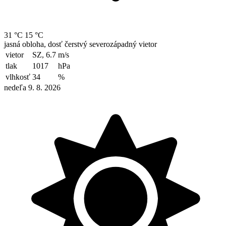
31 °C
15 °C
jasná obloha, dosť čerstvý severozápadný vietor
vietor
SZ, 6.7
m/s
tlak
1017
hPa
vlhkosť
34
%
nedeľa 9. 8. 2026