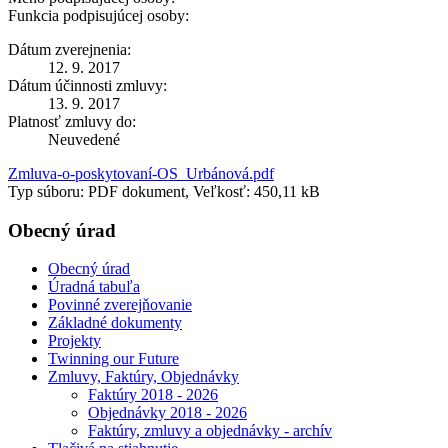
Funkcia podpisujúcej osoby:
Dátum zverejnenia:
12. 9. 2017
Dátum účinnosti zmluvy:
13. 9. 2017
Platnosť zmluvy do:
Neuvedené
Zmluva-o-poskytovaní-OS_Urbánová.pdf
Typ súboru: PDF dokument, Veľkosť: 450,11 kB
Obecný úrad
Obecný úrad
Úradná tabuľa
Povinné zverejňovanie
Základné dokumenty
Projekty
Twinning our Future
Zmluvy, Faktúry, Objednávky
Faktúry 2018 - 2026
Objednávky 2018 - 2026
Faktúry, zmluvy a objednávky - archív