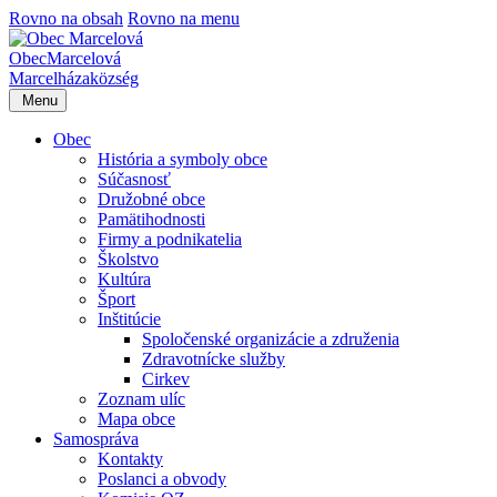
Rovno na obsah
Rovno na menu
Obec
Marcelová
Marcelháza
község
Menu
Obec
História a symboly obce
Súčasnosť
Družobné obce
Pamätihodnosti
Firmy a podnikatelia
Školstvo
Kultúra
Šport
Inštitúcie
Spoločenské organizácie a združenia
Zdravotnícke služby
Cirkev
Zoznam ulíc
Mapa obce
Samospráva
Kontakty
Poslanci a obvody