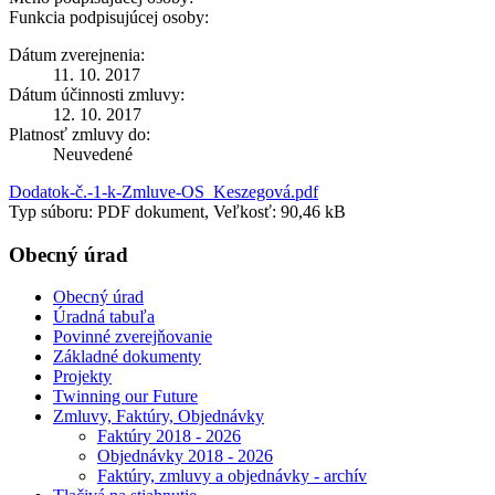
Funkcia podpisujúcej osoby:
Dátum zverejnenia:
11. 10. 2017
Dátum účinnosti zmluvy:
12. 10. 2017
Platnosť zmluvy do:
Neuvedené
Dodatok-č.-1-k-Zmluve-OS_Keszegová.pdf
Typ súboru: PDF dokument, Veľkosť: 90,46 kB
Obecný úrad
Obecný úrad
Úradná tabuľa
Povinné zverejňovanie
Základné dokumenty
Projekty
Twinning our Future
Zmluvy, Faktúry, Objednávky
Faktúry 2018 - 2026
Objednávky 2018 - 2026
Faktúry, zmluvy a objednávky - archív