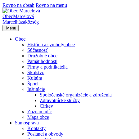
Rovno na obsah
Rovno na menu
Obec
Marcelová
Marcelháza
község
Menu
Obec
História a symboly obce
Súčasnosť
Družobné obce
Pamätihodnosti
Firmy a podnikatelia
Školstvo
Kultúra
Šport
Inštitúcie
Spoločenské organizácie a združenia
Zdravotnícke služby
Cirkev
Zoznam ulíc
Mapa obce
Samospráva
Kontakty
Poslanci a obvody