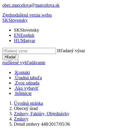
obec.marcelova@marcelova.sk
Zjednodušená verzia webu
SK
Slovensky
SK
Slovensky
EN
English
HU
Magyar
Hľadaný výraz
Hľadať
rozšírené vyhľadávanie
Kontakt
Úradná tabuľa
Zvoz odpadu
Ako vybaviť
Inštitúcie
Úvodná stránka
Obecný úrad
Zmluvy, Faktúry, Objednávky
Zmluvy
Detail zmluvy 448/2017/05/36