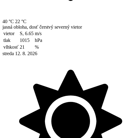
40 °C
22 °C
jasná obloha, dosť čerstvý severný vietor
vietor
S, 6.65
m/s
tlak
1015
hPa
vlhkosť
21
%
streda 12. 8. 2026