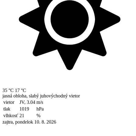
35 °C
17 °C
jasná obloha, slabý juhovýchodný vietor
vietor
JV, 3.04
m/s
tlak
1019
hPa
vlhkosť
21
%
zajtra, pondelok 10. 8. 2026