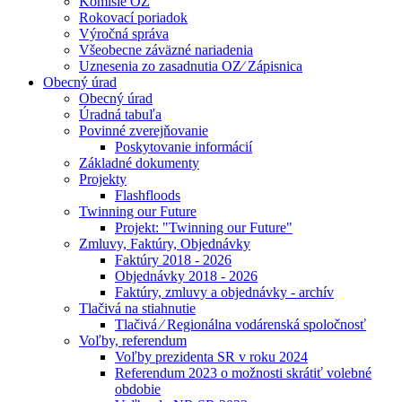
Komisie OZ
Rokovací poriadok
Výročná správa
Všeobecne záväzné nariadenia
Uznesenia zo zasadnutia OZ⁄ Zápisnica
Obecný úrad
Obecný úrad
Úradná tabuľa
Povinné zverejňovanie
Poskytovanie informácií
Základné dokumenty
Projekty
Flashfloods
Twinning our Future
Projekt: "Twinning our Future"
Zmluvy, Faktúry, Objednávky
Faktúry 2018 - 2026
Objednávky 2018 - 2026
Faktúry, zmluvy a objednávky - archív
Tlačivá na stiahnutie
Tlačivá ⁄ Regionálna vodárenská spoločnosť
Voľby, referendum
Voľby prezidenta SR v roku 2024
Referendum 2023 o možnosti skrátiť volebné
obdobie