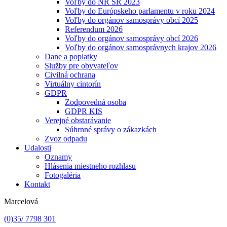
Voľby do NR SR 2023
Voľby do Európskeho parlamentu v roku 2024
Voľby do orgánov samosprávy obcí 2025
Referendum 2026
Voľby do orgánov samosprávy obcí 2026
Voľby do orgánov samosprávnych krajov 2026
Dane a poplatky
Služby pre obyvateľov
Civilná ochrana
Virtuálny cintorín
GDPR
Zodpovedná osoba
GDPR KIS
Verejné obstarávanie
Súhrnné správy o zákazkách
Zvoz odpadu
Udalosti
Oznamy
Hlásenia miestneho rozhlasu
Fotogaléria
Kontakt
Marcelová
(0)35/ 7798 301