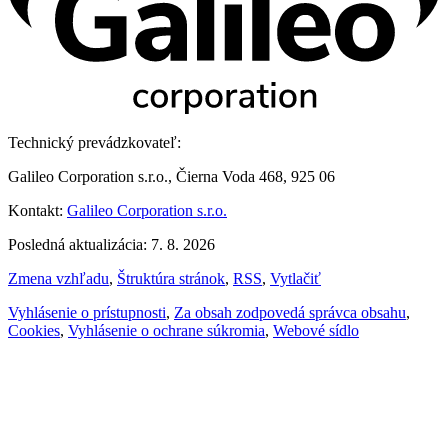
Technický prevádzkovateľ:
Galileo Corporation s.r.o., Čierna Voda 468, 925 06
Kontakt:
Galileo Corporation s.r.o.
Posledná aktualizácia: 7. 8. 2026
Zmena vzhľadu
,
Štruktúra stránok
,
RSS
,
Vytlačiť
Vyhlásenie o prístupnosti
,
Za obsah zodpovedá správca obsahu
,
Cookies
,
Vyhlásenie o ochrane súkromia
,
Webové sídlo