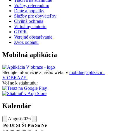
Tlačivá na stiahnutie
Voľby, referendum
Dane a poplatky
Služby pre obyvateľov
Civilná ochrana
Virtuálny cintorín
GDPR
Verejné obstarávanie
Zvoz odpadu
Mobilná aplikácia
Sledujte informácie z nášho webu v
mobilnej aplikácii -
V OBRAZE.
Voľne k stiahnutiu:
Kalendár
August
2026
Po
Ut
St
Št
Pia
So
Ne