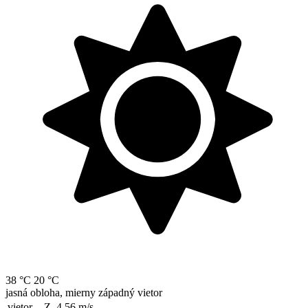
38 °C
20 °C
jasná obloha, mierny západný vietor
vietor
Z, 4.56
m/s