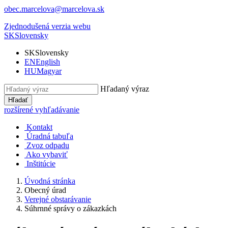
obec.marcelova@marcelova.sk
Zjednodušená verzia webu
SK
Slovensky
SK
Slovensky
EN
English
HU
Magyar
Hľadaný výraz
Hľadať
rozšírené vyhľadávanie
Kontakt
Úradná tabuľa
Zvoz odpadu
Ako vybaviť
Inštitúcie
Úvodná stránka
Obecný úrad
Verejné obstarávanie
Súhrnné správy o zákazkách