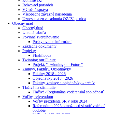
Komisie OZ
Rokovací poriadok
Výročná správa
Všeobecne záväzné nariadenia
Uznesenia zo zasadnutia OZ⁄ Zápisnica
Obecný úrad
Obecný úrad
Úradná tabuľa
Povinné zverejňovanie
Poskytovanie informácií
Základné dokumenty
Projekty
Flashfloods
Twinning our Future
Projekt: "Twinning our Future"
Zmluvy, Faktúry, Objednávky
Faktúry 2018 - 2026
Objednávky 2018 - 2026
Faktúry, zmluvy a objednávky - archív
Tlačivá na stiahnutie
Tlačivá ⁄ Regionálna vodárenská spoločnosť
Voľby, referendum
Voľby prezidenta SR v roku 2024
Referendum 2023 o možnosti skrátiť volebné
obdobie