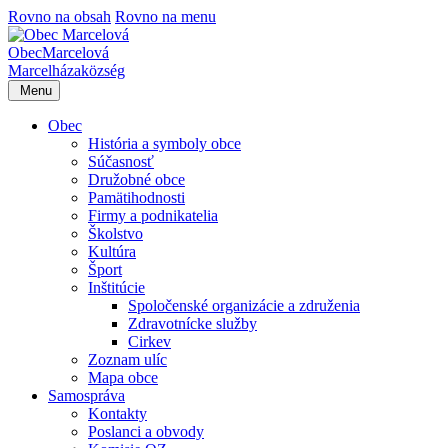
Rovno na obsah
Rovno na menu
Obec
Marcelová
Marcelháza
község
Menu
Obec
História a symboly obce
Súčasnosť
Družobné obce
Pamätihodnosti
Firmy a podnikatelia
Školstvo
Kultúra
Šport
Inštitúcie
Spoločenské organizácie a združenia
Zdravotnícke služby
Cirkev
Zoznam ulíc
Mapa obce
Samospráva
Kontakty
Poslanci a obvody