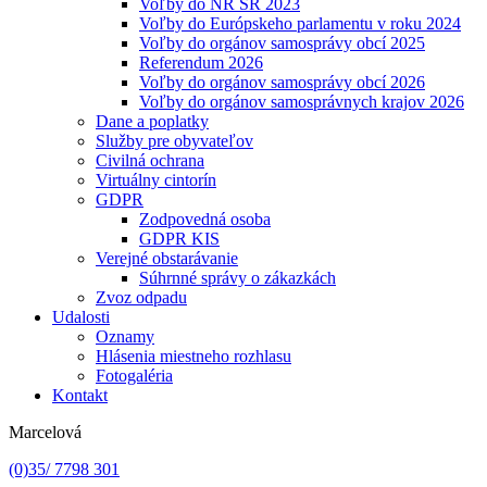
Voľby do NR SR 2023
Voľby do Európskeho parlamentu v roku 2024
Voľby do orgánov samosprávy obcí 2025
Referendum 2026
Voľby do orgánov samosprávy obcí 2026
Voľby do orgánov samosprávnych krajov 2026
Dane a poplatky
Služby pre obyvateľov
Civilná ochrana
Virtuálny cintorín
GDPR
Zodpovedná osoba
GDPR KIS
Verejné obstarávanie
Súhrnné správy o zákazkách
Zvoz odpadu
Udalosti
Oznamy
Hlásenia miestneho rozhlasu
Fotogaléria
Kontakt
Marcelová
(0)35/ 7798 301