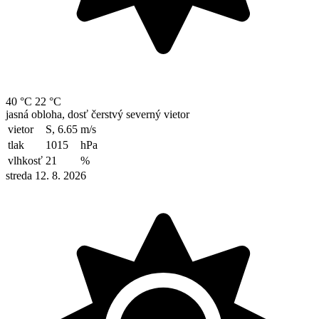
40 °C
22 °C
jasná obloha, dosť čerstvý severný vietor
vietor
S, 6.65
m/s
tlak
1015
hPa
vlhkosť
21
%
streda 12. 8. 2026