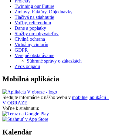
Projekty
Twinning our Future
Zmluvy, Faktúry, Objednávky
Tlačivá na stiahnutie
Voľby, referendum
Dane a poplatky
Služby pre obyvateľov
Civilná ochrana
Virtuálny cintorín
GDPR
Verejné obstarávanie
Súhrnné správy o zákazkách
Zvoz odpadu
Mobilná aplikácia
Sledujte informácie z nášho webu v
mobilnej aplikácii -
V OBRAZE.
Voľne k stiahnutiu:
Kalendár