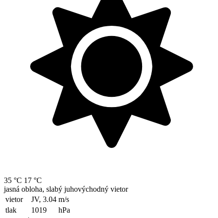
35 °C
17 °C
jasná obloha, slabý juhovýchodný vietor
vietor
JV, 3.04
m/s
tlak
1019
hPa