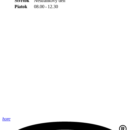
Štvrtok
Nestránkový deň
Piatok
08.00
-
12.30
hore