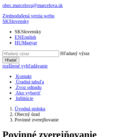
obec.marcelova@marcelova.sk
Zjednodušená verzia webu
SK
Slovensky
SK
Slovensky
EN
English
HU
Magyar
Hľadaný výraz
Hľadať
rozšírené vyhľadávanie
Kontakt
Úradná tabuľa
Zvoz odpadu
Ako vybaviť
Inštitúcie
Úvodná stránka
Obecný úrad
Povinné zverejňovanie
Povinné zverejňovanie