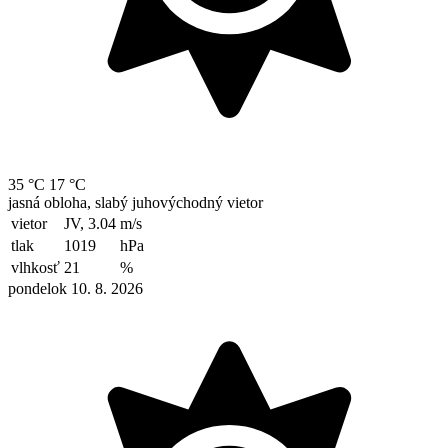
35 °C
17 °C
jasná obloha, slabý juhovýchodný vietor
vietor
JV, 3.04
m/s
tlak
1019
hPa
vlhkosť
21
%
pondelok 10. 8. 2026