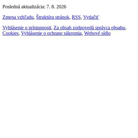
Posledná aktualizácia: 7. 8. 2026
Zmena vzhľadu
,
Štruktúra stránok
,
RSS
,
Vytlačiť
Vyhlásenie o prístupnosti
,
Za obsah zodpovedá správca obsahu
,
Cookies
,
Vyhlásenie o ochrane súkromia
,
Webové sídlo