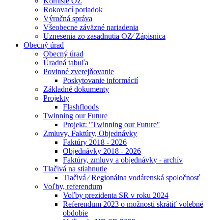
Komisie OZ
Rokovací poriadok
Výročná správa
Všeobecne záväzné nariadenia
Uznesenia zo zasadnutia OZ⁄ Zápisnica
Obecný úrad
Obecný úrad
Úradná tabuľa
Povinné zverejňovanie
Poskytovanie informácií
Základné dokumenty
Projekty
Flashfloods
Twinning our Future
Projekt: "Twinning our Future"
Zmluvy, Faktúry, Objednávky
Faktúry 2018 - 2026
Objednávky 2018 - 2026
Faktúry, zmluvy a objednávky - archív
Tlačivá na stiahnutie
Tlačivá ⁄ Regionálna vodárenská spoločnosť
Voľby, referendum
Voľby prezidenta SR v roku 2024
Referendum 2023 o možnosti skrátiť volebné
obdobie