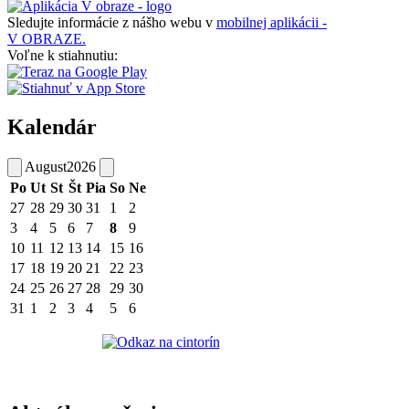
Sledujte informácie z nášho webu v
mobilnej aplikácii -
V OBRAZE.
Voľne k stiahnutiu:
Kalendár
August
2026
Po
Ut
St
Št
Pia
So
Ne
27
28
29
30
31
1
2
3
4
5
6
7
8
9
10
11
12
13
14
15
16
17
18
19
20
21
22
23
24
25
26
27
28
29
30
31
1
2
3
4
5
6