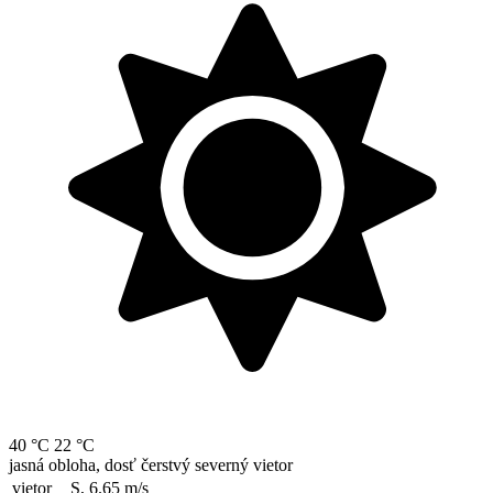
40 °C
22 °C
jasná obloha, dosť čerstvý severný vietor
vietor
S, 6.65
m/s