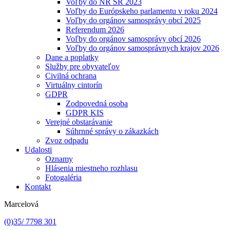
Voľby do NR SR 2023
Voľby do Európskeho parlamentu v roku 2024
Voľby do orgánov samosprávy obcí 2025
Referendum 2026
Voľby do orgánov samosprávy obcí 2026
Voľby do orgánov samosprávnych krajov 2026
Dane a poplatky
Služby pre obyvateľov
Civilná ochrana
Virtuálny cintorín
GDPR
Zodpovedná osoba
GDPR KIS
Verejné obstarávanie
Súhrnné správy o zákazkách
Zvoz odpadu
Udalosti
Oznamy
Hlásenia miestneho rozhlasu
Fotogaléria
Kontakt
Marcelová
(0)35/ 7798 301