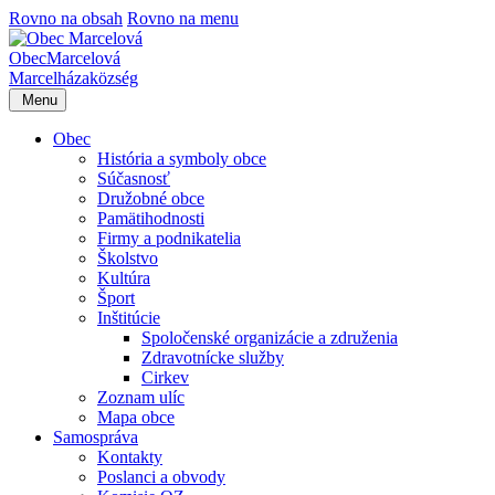
Rovno na obsah
Rovno na menu
Obec
Marcelová
Marcelháza
község
Menu
Obec
História a symboly obce
Súčasnosť
Družobné obce
Pamätihodnosti
Firmy a podnikatelia
Školstvo
Kultúra
Šport
Inštitúcie
Spoločenské organizácie a združenia
Zdravotnícke služby
Cirkev
Zoznam ulíc
Mapa obce
Samospráva
Kontakty
Poslanci a obvody